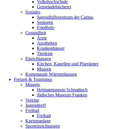
Volkshochschule
Gemeindebücherei
Soziales
Jugendhilfezentrum der Caritas
Senioren
Friedhöfe
Gesundheit
Ärzte
Apotheken
Krankenhäuser
Tierärzte
Einrichtungen
Kirchen, Kapellen und Pfarrämter
Museen
Kommunale Wärmeplanung
Freizeit & Tourismus
Museen
Heimatmuseum Schnaittach
Jüdisches Museum Franken
Vereine
Jugendtreff
Freibad
Freibad
Kneippanlage
Sporteinrichtungen