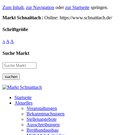
Zum Inhalt
,
zur Navigation
oder
zur Startseite
springen.
Markt Schnaittach
| Online: https://www.schnaittach.de/
Schriftgröße
A
A
A
Suche Markt
suchen
Startseite
Aktuelles
Veranstaltungen
Bekanntmachungen
Stellenangebote
Ausschreibungen
Breitbandausbau