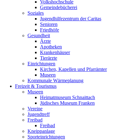
Volkshochschule
Gemeindebücherei
Soziales
Jugendhilfezentrum der Caritas
Senioren
Friedhöfe
Gesundheit
Ärzte
Apotheken
Krankenhäuser
Tierärzte
Einrichtungen
Kirchen, Kapellen und Pfarrämter
Museen
Kommunale Wärmeplanung
Freizeit & Tourismus
Museen
Heimatmuseum Schnaittach
Jüdisches Museum Franken
Vereine
Jugendtreff
Freibad
Freibad
Kneippanlage
Sporteinrichtungen