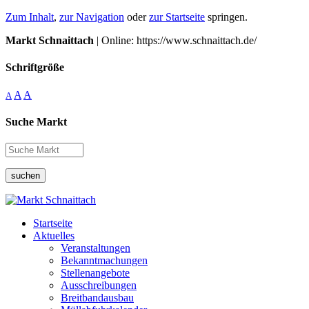
Zum Inhalt
,
zur Navigation
oder
zur Startseite
springen.
Markt Schnaittach
| Online: https://www.schnaittach.de/
Schriftgröße
A
A
A
Suche Markt
suchen
Startseite
Aktuelles
Veranstaltungen
Bekanntmachungen
Stellenangebote
Ausschreibungen
Breitbandausbau