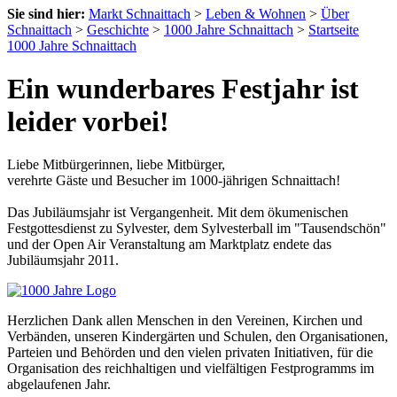
Sie sind hier:
Markt Schnaittach
>
Leben & Wohnen
>
Über
Schnaittach
>
Geschichte
>
1000 Jahre Schnaittach
>
Startseite
1000 Jahre Schnaittach
Ein wunderbares Festjahr ist
leider vorbei!
Liebe Mitbürgerinnen, liebe Mitbürger,
verehrte Gäste und Besucher im 1000-jährigen Schnaittach!
Das Jubiläumsjahr ist Vergangenheit. Mit dem ökumenischen
Festgottesdienst zu Sylvester, dem Sylvesterball im "Tausendschön"
und der Open Air Veranstaltung am Marktplatz endete das
Jubiläumsjahr 2011.
Herzlichen Dank allen Menschen in den Vereinen, Kirchen und
Verbänden, unseren Kindergärten und Schulen, den Organisationen,
Parteien und Behörden und den vielen privaten Initiativen, für die
Organisation des reichhaltigen und vielfältigen Festprogramms im
abgelaufenen Jahr.