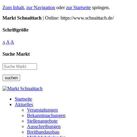
Zum Inhalt
,
zur Navigation
oder
zur Startseite
springen.
Markt Schnaittach
| Online: https://www.schnaittach.de/
Schriftgröße
A
A
A
Suche Markt
suchen
Startseite
Aktuelles
Veranstaltungen
Bekanntmachungen
Stellenangebote
Ausschreibungen
Breitbandausbau