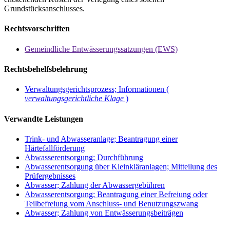
Grundstücksanschlusses.
Rechtsvorschriften
Gemeindliche Entwässerungssatzungen (EWS)
Rechtsbehelfsbelehrung
Verwaltungsgerichtsprozess; Informationen (
verwaltungsgerichtliche Klage
)
Verwandte Leistungen
Trink- und Abwasseranlage; Beantragung einer
Härtefallförderung
Abwasserentsorgung; Durchführung
Abwasserentsorgung über Kleinkläranlagen; Mitteilung des
Prüfergebnisses
Abwasser; Zahlung der Abwassergebühren
Abwasserentsorgung; Beantragung einer Befreiung oder
Teilbefreiung vom Anschluss- und Benutzungszwang
Abwasser; Zahlung von Entwässerungsbeiträgen