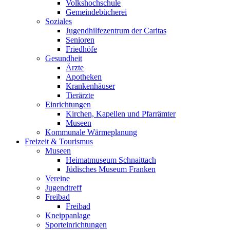
Volkshochschule
Gemeindebücherei
Soziales
Jugendhilfezentrum der Caritas
Senioren
Friedhöfe
Gesundheit
Ärzte
Apotheken
Krankenhäuser
Tierärzte
Einrichtungen
Kirchen, Kapellen und Pfarrämter
Museen
Kommunale Wärmeplanung
Freizeit & Tourismus
Museen
Heimatmuseum Schnaittach
Jüdisches Museum Franken
Vereine
Jugendtreff
Freibad
Freibad
Kneippanlage
Sporteinrichtungen