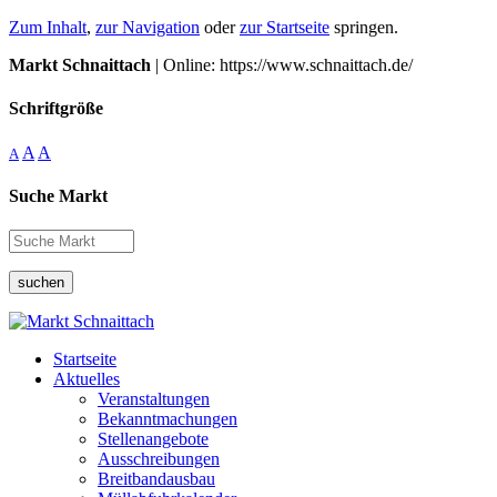
Zum Inhalt
,
zur Navigation
oder
zur Startseite
springen.
Markt Schnaittach
| Online: https://www.schnaittach.de/
Schriftgröße
A
A
A
Suche Markt
suchen
Startseite
Aktuelles
Veranstaltungen
Bekanntmachungen
Stellenangebote
Ausschreibungen
Breitbandausbau