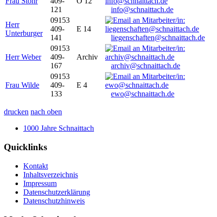
Frau Stöhr
409-
O 12
121
info@schnaittach.de
09153
Herr
409-
E 14
Unterburger
141
liegenschaften@schnaittach.de
09153
Herr Weber
409-
Archiv
167
archiv@schnaittach.de
09153
Frau Wilde
409-
E 4
133
ewo@schnaittach.de
drucken
nach oben
1000 Jahre Schnaittach
Quicklinks
Kontakt
Inhaltsverzeichnis
Impressum
Datenschutzerklärung
Datenschutzhinweis