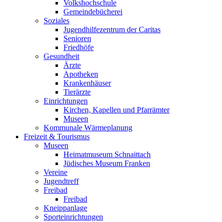
Volkshochschule
Gemeindebücherei
Soziales
Jugendhilfezentrum der Caritas
Senioren
Friedhöfe
Gesundheit
Ärzte
Apotheken
Krankenhäuser
Tierärzte
Einrichtungen
Kirchen, Kapellen und Pfarrämter
Museen
Kommunale Wärmeplanung
Freizeit & Tourismus
Museen
Heimatmuseum Schnaittach
Jüdisches Museum Franken
Vereine
Jugendtreff
Freibad
Freibad
Kneippanlage
Sporteinrichtungen