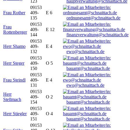
123
hauptverwaltung@schnaittach.de
09153
Frau Rother
409-
E 6
135
ordnungsamt@schnaittach.de
09153
Frau
409-
E 12
Rottenberger
144
finanzverwaltung@schnaittach.de
09153
Herr Shamo
409-
E 4
132
ewo@schnaittach.de
09153
Herr Steger
409-
O 5
150
bauamt@schnaittach.de
09153
Frau Steindl
409-
E 4
131
ewo@schnaittach.de
09153
Herr
409-
O 2
Stellmach
154
bauamt@schnaittach.de
09153
Herr Stiegler
409-
O 4
151
bauamt@schnaittach.de
09153