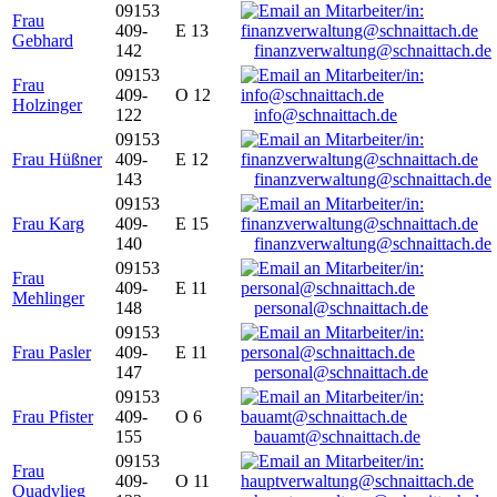
09153
Frau
409-
E 13
Gebhard
142
finanzverwaltung@schnaittach.de
09153
Frau
409-
O 12
Holzinger
122
info@schnaittach.de
09153
Frau Hüßner
409-
E 12
143
finanzverwaltung@schnaittach.de
09153
Frau Karg
409-
E 15
140
finanzverwaltung@schnaittach.de
09153
Frau
409-
E 11
Mehlinger
148
personal@schnaittach.de
09153
Frau Pasler
409-
E 11
147
personal@schnaittach.de
09153
Frau Pfister
409-
O 6
155
bauamt@schnaittach.de
09153
Frau
409-
O 11
Quadvlieg