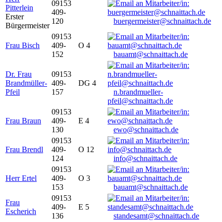
09153
Pitterlein
409-
Erster
120
buergermeister@schnaittach.de
Bürgermeister
09153
Frau Bisch
409-
O 4
152
bauamt@schnaittach.de
Dr. Frau
09153
Brandmüller-
409-
DG 4
Pfeil
157
n.brandmueller-
pfeil@schnaittach.de
09153
Frau Braun
409-
E 4
130
ewo@schnaittach.de
09153
Frau Brendl
409-
O 12
124
info@schnaittach.de
09153
Herr Ertel
409-
O 3
153
bauamt@schnaittach.de
09153
Frau
409-
E 5
Escherich
136
standesamt@schnaittach.de