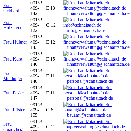
09153
Frau
409-
E 13
Gebhard
142
finanzverwaltung@schnaittach.de
09153
Frau
409-
O 12
Holzinger
122
info@schnaittach.de
09153
Frau Hüßner
409-
E 12
143
finanzverwaltung@schnaittach.de
09153
Frau Karg
409-
E 15
140
finanzverwaltung@schnaittach.de
09153
Frau
409-
E 11
Mehlinger
148
personal@schnaittach.de
09153
Frau Pasler
409-
E 11
147
personal@schnaittach.de
09153
Frau Pfister
409-
O 6
155
bauamt@schnaittach.de
09153
Frau
409-
O 11
Quadvlieg