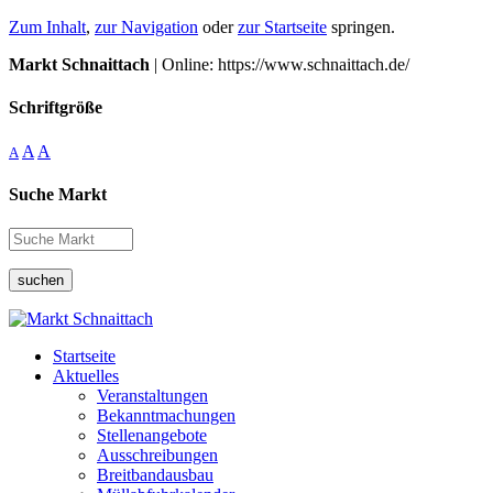
Zum Inhalt
,
zur Navigation
oder
zur Startseite
springen.
Markt Schnaittach
| Online: https://www.schnaittach.de/
Schriftgröße
A
A
A
Suche Markt
suchen
Startseite
Aktuelles
Veranstaltungen
Bekanntmachungen
Stellenangebote
Ausschreibungen
Breitbandausbau