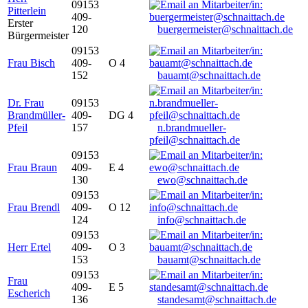
09153
Pitterlein
409-
Erster
120
buergermeister@schnaittach.de
Bürgermeister
09153
Frau Bisch
409-
O 4
152
bauamt@schnaittach.de
Dr. Frau
09153
Brandmüller-
409-
DG 4
Pfeil
157
n.brandmueller-
pfeil@schnaittach.de
09153
Frau Braun
409-
E 4
130
ewo@schnaittach.de
09153
Frau Brendl
409-
O 12
124
info@schnaittach.de
09153
Herr Ertel
409-
O 3
153
bauamt@schnaittach.de
09153
Frau
409-
E 5
Escherich
136
standesamt@schnaittach.de