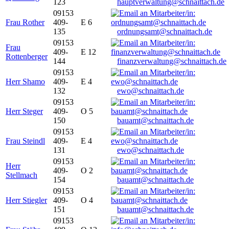
123
hauptverwaltung@schnaittach.de
09153
Frau Rother
409-
E 6
135
ordnungsamt@schnaittach.de
09153
Frau
409-
E 12
Rottenberger
144
finanzverwaltung@schnaittach.de
09153
Herr Shamo
409-
E 4
132
ewo@schnaittach.de
09153
Herr Steger
409-
O 5
150
bauamt@schnaittach.de
09153
Frau Steindl
409-
E 4
131
ewo@schnaittach.de
09153
Herr
409-
O 2
Stellmach
154
bauamt@schnaittach.de
09153
Herr Stiegler
409-
O 4
151
bauamt@schnaittach.de
09153