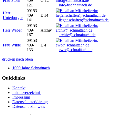
Frau Stöhr
409-
O 12
121
info@schnaittach.de
09153
Herr
409-
E 14
Unterburger
141
liegenschaften@schnaittach.de
09153
Herr Weber
409-
Archiv
167
archiv@schnaittach.de
09153
Frau Wilde
409-
E 4
133
ewo@schnaittach.de
drucken
nach oben
1000 Jahre Schnaittach
Quicklinks
Kontakt
Inhaltsverzeichnis
Impressum
Datenschutzerklärung
Datenschutzhinweis