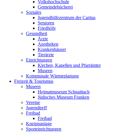
Volkshochschule
Gemeindebücherei
Soziales
Jugendhilfezentrum der Caritas
Senioren
Friedhöfe
Gesundheit
Ärzte
Apotheken
Krankenhäuser
Tierärzte
Einrichtungen
Kirchen, Kapellen und Pfarrämter
Museen
Kommunale Wärmeplanung
Freizeit & Tourismus
Museen
Heimatmuseum Schnaittach
Jüdisches Museum Franken
Vereine
Jugendtreff
Freibad
Freibad
Kneippanlage
Sporteinrichtungen