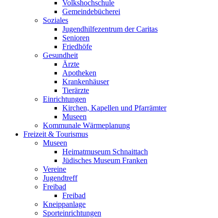
Volkshochschule
Gemeindebücherei
Soziales
Jugendhilfezentrum der Caritas
Senioren
Friedhöfe
Gesundheit
Ärzte
Apotheken
Krankenhäuser
Tierärzte
Einrichtungen
Kirchen, Kapellen und Pfarrämter
Museen
Kommunale Wärmeplanung
Freizeit & Tourismus
Museen
Heimatmuseum Schnaittach
Jüdisches Museum Franken
Vereine
Jugendtreff
Freibad
Freibad
Kneippanlage
Sporteinrichtungen