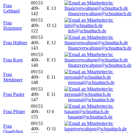
09153
Frau
409-
E 13
Gebhard
142
finanzverwaltung@schnaittach.de
09153
Frau
409-
O 12
Holzinger
122
info@schnaittach.de
09153
Frau Hüßner
409-
E 12
143
finanzverwaltung@schnaittach.de
09153
Frau Karg
409-
E 15
140
finanzverwaltung@schnaittach.de
09153
Frau
409-
E 11
Mehlinger
148
personal@schnaittach.de
09153
Frau Pasler
409-
E 11
147
personal@schnaittach.de
09153
Frau Pfister
409-
O 6
155
bauamt@schnaittach.de
09153
Frau
409-
O 11
Quadvlieg