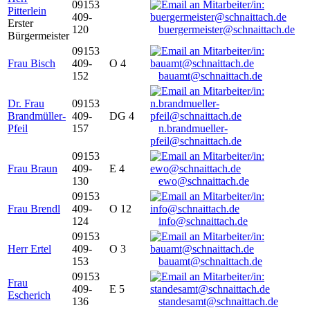
09153
Pitterlein
409-
Erster
120
buergermeister@schnaittach.de
Bürgermeister
09153
Frau Bisch
409-
O 4
152
bauamt@schnaittach.de
Dr. Frau
09153
Brandmüller-
409-
DG 4
Pfeil
157
n.brandmueller-
pfeil@schnaittach.de
09153
Frau Braun
409-
E 4
130
ewo@schnaittach.de
09153
Frau Brendl
409-
O 12
124
info@schnaittach.de
09153
Herr Ertel
409-
O 3
153
bauamt@schnaittach.de
09153
Frau
409-
E 5
Escherich
136
standesamt@schnaittach.de