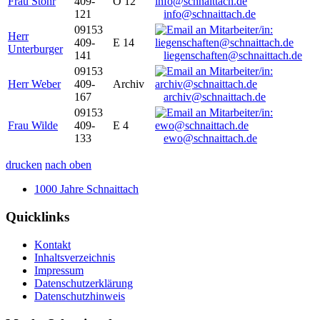
Frau Stöhr
409-
O 12
121
info@schnaittach.de
09153
Herr
409-
E 14
Unterburger
141
liegenschaften@schnaittach.de
09153
Herr Weber
409-
Archiv
167
archiv@schnaittach.de
09153
Frau Wilde
409-
E 4
133
ewo@schnaittach.de
drucken
nach oben
1000 Jahre Schnaittach
Quicklinks
Kontakt
Inhaltsverzeichnis
Impressum
Datenschutzerklärung
Datenschutzhinweis