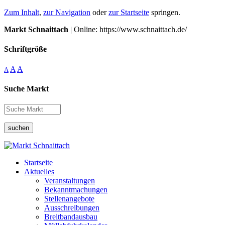
Zum Inhalt
,
zur Navigation
oder
zur Startseite
springen.
Markt Schnaittach
| Online: https://www.schnaittach.de/
Schriftgröße
A
A
A
Suche Markt
suchen
Startseite
Aktuelles
Veranstaltungen
Bekanntmachungen
Stellenangebote
Ausschreibungen
Breitbandausbau