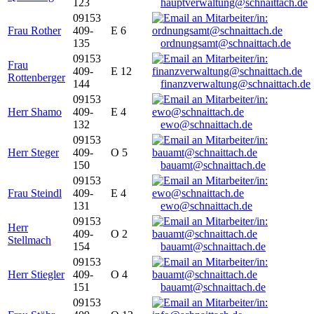
123
hauptverwaltung@schnaittach.de
09153
Frau Rother
409-
E 6
135
ordnungsamt@schnaittach.de
09153
Frau
409-
E 12
Rottenberger
144
finanzverwaltung@schnaittach.de
09153
Herr Shamo
409-
E 4
132
ewo@schnaittach.de
09153
Herr Steger
409-
O 5
150
bauamt@schnaittach.de
09153
Frau Steindl
409-
E 4
131
ewo@schnaittach.de
09153
Herr
409-
O 2
Stellmach
154
bauamt@schnaittach.de
09153
Herr Stiegler
409-
O 4
151
bauamt@schnaittach.de
09153