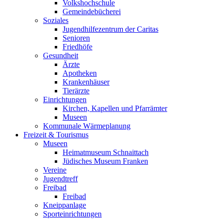
Volkshochschule
Gemeindebücherei
Soziales
Jugendhilfezentrum der Caritas
Senioren
Friedhöfe
Gesundheit
Ärzte
Apotheken
Krankenhäuser
Tierärzte
Einrichtungen
Kirchen, Kapellen und Pfarrämter
Museen
Kommunale Wärmeplanung
Freizeit & Tourismus
Museen
Heimatmuseum Schnaittach
Jüdisches Museum Franken
Vereine
Jugendtreff
Freibad
Freibad
Kneippanlage
Sporteinrichtungen