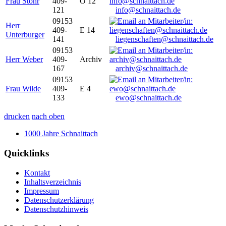
Frau Stöhr
409-
O 12
121
info@schnaittach.de
09153
Herr
409-
E 14
Unterburger
141
liegenschaften@schnaittach.de
09153
Herr Weber
409-
Archiv
167
archiv@schnaittach.de
09153
Frau Wilde
409-
E 4
133
ewo@schnaittach.de
drucken
nach oben
1000 Jahre Schnaittach
Quicklinks
Kontakt
Inhaltsverzeichnis
Impressum
Datenschutzerklärung
Datenschutzhinweis