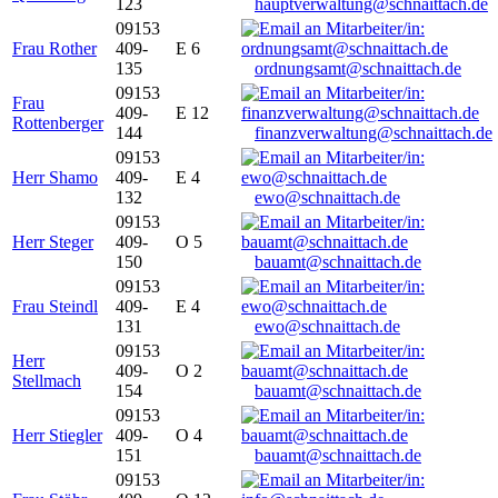
123
hauptverwaltung@schnaittach.de
09153
Frau Rother
409-
E 6
135
ordnungsamt@schnaittach.de
09153
Frau
409-
E 12
Rottenberger
144
finanzverwaltung@schnaittach.de
09153
Herr Shamo
409-
E 4
132
ewo@schnaittach.de
09153
Herr Steger
409-
O 5
150
bauamt@schnaittach.de
09153
Frau Steindl
409-
E 4
131
ewo@schnaittach.de
09153
Herr
409-
O 2
Stellmach
154
bauamt@schnaittach.de
09153
Herr Stiegler
409-
O 4
151
bauamt@schnaittach.de
09153