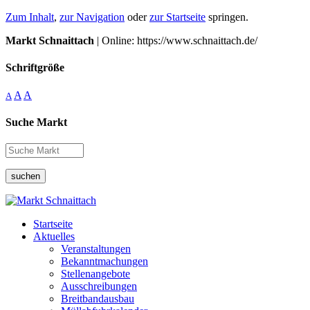
Zum Inhalt
,
zur Navigation
oder
zur Startseite
springen.
Markt Schnaittach
| Online: https://www.schnaittach.de/
Schriftgröße
A
A
A
Suche Markt
suchen
Startseite
Aktuelles
Veranstaltungen
Bekanntmachungen
Stellenangebote
Ausschreibungen
Breitbandausbau