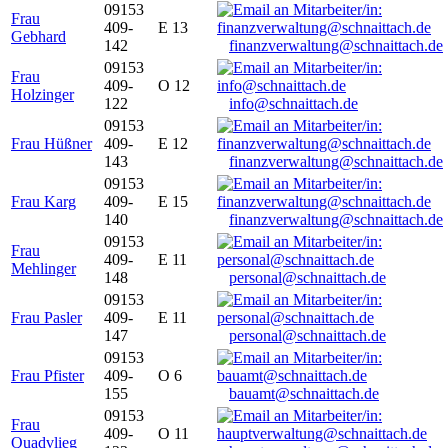
09153
Frau
409-
E 13
Gebhard
142
finanzverwaltung@schnaittach.de
09153
Frau
409-
O 12
Holzinger
122
info@schnaittach.de
09153
Frau Hüßner
409-
E 12
143
finanzverwaltung@schnaittach.de
09153
Frau Karg
409-
E 15
140
finanzverwaltung@schnaittach.de
09153
Frau
409-
E 11
Mehlinger
148
personal@schnaittach.de
09153
Frau Pasler
409-
E 11
147
personal@schnaittach.de
09153
Frau Pfister
409-
O 6
155
bauamt@schnaittach.de
09153
Frau
409-
O 11
Quadvlieg