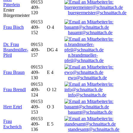
09153
Pitterlein
409-
Erster
120
buergermeister@schnaittach.de
Bürgermeister
09153
Frau Bisch
409-
O 4
152
bauamt@schnaittach.de
Dr. Frau
09153
Brandmüller-
409-
DG 4
Pfeil
157
n.brandmueller-
pfeil@schnaittach.de
09153
Frau Braun
409-
E 4
130
ewo@schnaittach.de
09153
Frau Brendl
409-
O 12
124
info@schnaittach.de
09153
Herr Ertel
409-
O 3
153
bauamt@schnaittach.de
09153
Frau
409-
E 5
Escherich
136
standesamt@schnaittach.de