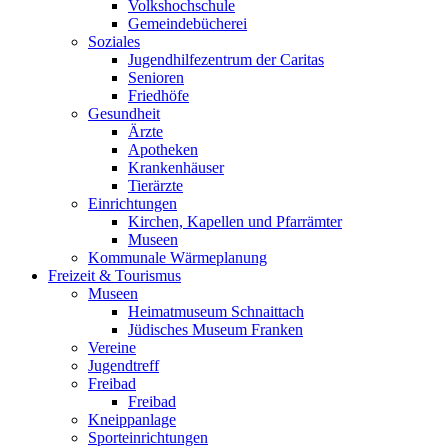
Volkshochschule
Gemeindebücherei
Soziales
Jugendhilfezentrum der Caritas
Senioren
Friedhöfe
Gesundheit
Ärzte
Apotheken
Krankenhäuser
Tierärzte
Einrichtungen
Kirchen, Kapellen und Pfarrämter
Museen
Kommunale Wärmeplanung
Freizeit & Tourismus
Museen
Heimatmuseum Schnaittach
Jüdisches Museum Franken
Vereine
Jugendtreff
Freibad
Freibad
Kneippanlage
Sporteinrichtungen