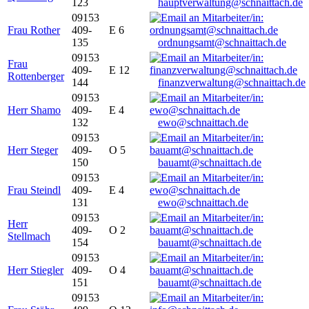
123
hauptverwaltung@schnaittach.de
09153
Frau Rother
409-
E 6
135
ordnungsamt@schnaittach.de
09153
Frau
409-
E 12
Rottenberger
144
finanzverwaltung@schnaittach.de
09153
Herr Shamo
409-
E 4
132
ewo@schnaittach.de
09153
Herr Steger
409-
O 5
150
bauamt@schnaittach.de
09153
Frau Steindl
409-
E 4
131
ewo@schnaittach.de
09153
Herr
409-
O 2
Stellmach
154
bauamt@schnaittach.de
09153
Herr Stiegler
409-
O 4
151
bauamt@schnaittach.de
09153