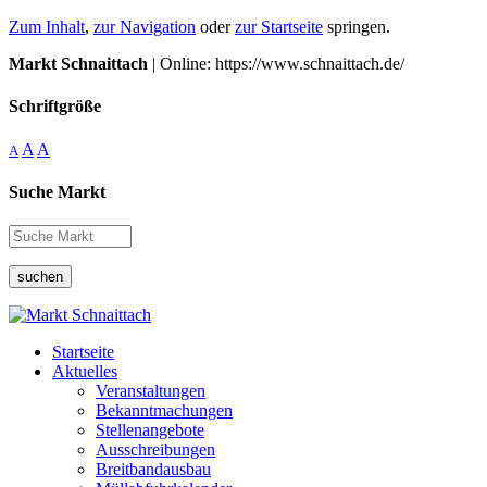
Zum Inhalt
,
zur Navigation
oder
zur Startseite
springen.
Markt Schnaittach
| Online: https://www.schnaittach.de/
Schriftgröße
A
A
A
Suche Markt
suchen
Startseite
Aktuelles
Veranstaltungen
Bekanntmachungen
Stellenangebote
Ausschreibungen
Breitbandausbau