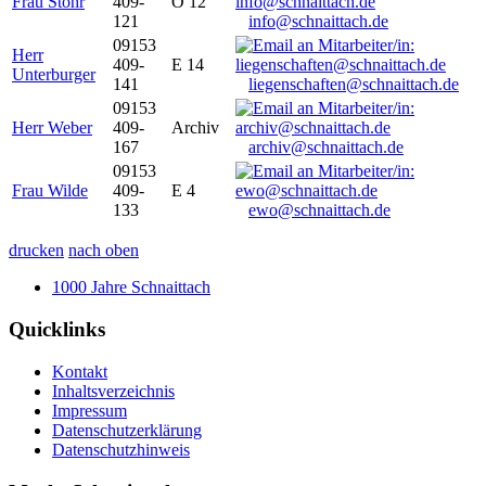
Frau Stöhr
409-
O 12
121
info@schnaittach.de
09153
Herr
409-
E 14
Unterburger
141
liegenschaften@schnaittach.de
09153
Herr Weber
409-
Archiv
167
archiv@schnaittach.de
09153
Frau Wilde
409-
E 4
133
ewo@schnaittach.de
drucken
nach oben
1000 Jahre Schnaittach
Quicklinks
Kontakt
Inhaltsverzeichnis
Impressum
Datenschutzerklärung
Datenschutzhinweis