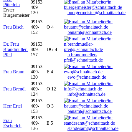
09153
Pitterlein
409-
Erster
120
buergermeister@schnaittach.de
Bürgermeister
09153
Frau Bisch
409-
O 4
152
bauamt@schnaittach.de
Dr. Frau
09153
Brandmüller-
409-
DG 4
Pfeil
157
n.brandmueller-
pfeil@schnaittach.de
09153
Frau Braun
409-
E 4
130
ewo@schnaittach.de
09153
Frau Brendl
409-
O 12
124
info@schnaittach.de
09153
Herr Ertel
409-
O 3
153
bauamt@schnaittach.de
09153
Frau
409-
E 5
Escherich
136
standesamt@schnaittach.de