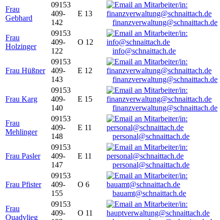
09153
Frau
409-
E 13
Gebhard
142
finanzverwaltung@schnaittach.de
09153
Frau
409-
O 12
Holzinger
122
info@schnaittach.de
09153
Frau Hüßner
409-
E 12
143
finanzverwaltung@schnaittach.de
09153
Frau Karg
409-
E 15
140
finanzverwaltung@schnaittach.de
09153
Frau
409-
E 11
Mehlinger
148
personal@schnaittach.de
09153
Frau Pasler
409-
E 11
147
personal@schnaittach.de
09153
Frau Pfister
409-
O 6
155
bauamt@schnaittach.de
09153
Frau
409-
O 11
Quadvlieg