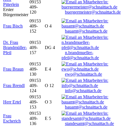
09153
Pitterlein
409-
Erster
120
buergermeister@schnaittach.de
Bürgermeister
09153
Frau Bisch
409-
O 4
152
bauamt@schnaittach.de
Dr. Frau
09153
Brandmüller-
409-
DG 4
Pfeil
157
n.brandmueller-
pfeil@schnaittach.de
09153
Frau Braun
409-
E 4
130
ewo@schnaittach.de
09153
Frau Brendl
409-
O 12
124
info@schnaittach.de
09153
Herr Ertel
409-
O 3
153
bauamt@schnaittach.de
09153
Frau
409-
E 5
Escherich
136
standesamt@schnaittach.de