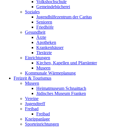
Volkshochschule
Gemeindebücherei
Soziales
Jugendhilfezentrum der Caritas
Senioren
Friedhöfe
Gesundheit
Ärzte
Apotheken
Krankenhäuser
Tierärzte
Einrichtungen
Kirchen, Kapellen und Pfarrämter
Museen
Kommunale Wärmeplanung
Freizeit & Tourismus
Museen
Heimatmuseum Schnaittach
Jüdisches Museum Franken
Vereine
Jugendtreff
Freibad
Freibad
Kneippanlage
Sporteinrichtungen