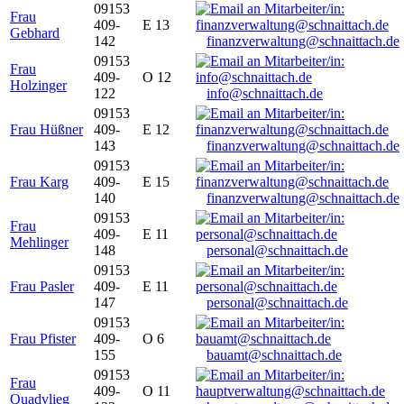
09153
Frau
409-
E 13
Gebhard
142
finanzverwaltung@schnaittach.de
09153
Frau
409-
O 12
Holzinger
122
info@schnaittach.de
09153
Frau Hüßner
409-
E 12
143
finanzverwaltung@schnaittach.de
09153
Frau Karg
409-
E 15
140
finanzverwaltung@schnaittach.de
09153
Frau
409-
E 11
Mehlinger
148
personal@schnaittach.de
09153
Frau Pasler
409-
E 11
147
personal@schnaittach.de
09153
Frau Pfister
409-
O 6
155
bauamt@schnaittach.de
09153
Frau
409-
O 11
Quadvlieg