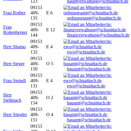
123
hauptverwaltung@schnaittach.de
09153
Frau Rother
409-
E 6
135
ordnungsamt@schnaittach.de
09153
Frau
409-
E 12
Rottenberger
144
finanzverwaltung@schnaittach.de
09153
Herr Shamo
409-
E 4
132
ewo@schnaittach.de
09153
Herr Steger
409-
O 5
150
bauamt@schnaittach.de
09153
Frau Steindl
409-
E 4
131
ewo@schnaittach.de
09153
Herr
409-
O 2
Stellmach
154
bauamt@schnaittach.de
09153
Herr Stiegler
409-
O 4
151
bauamt@schnaittach.de
09153