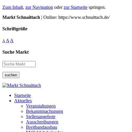
Zum Inhalt
,
zur Navigation
oder
zur Startseite
springen.
Markt Schnaittach
| Online: https://www.schnaittach.de/
Schriftgröße
A
A
A
Suche Markt
suchen
Startseite
Aktuelles
Veranstaltungen
Bekanntmachungen
Stellenangebote
Ausschreibungen
Breitbandausbau