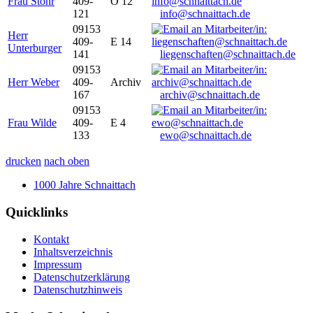
Frau Stöhr
409-
O 12
121
info@schnaittach.de
09153
Herr
409-
E 14
Unterburger
141
liegenschaften@schnaittach.de
09153
Herr Weber
409-
Archiv
167
archiv@schnaittach.de
09153
Frau Wilde
409-
E 4
133
ewo@schnaittach.de
drucken
nach oben
1000 Jahre Schnaittach
Quicklinks
Kontakt
Inhaltsverzeichnis
Impressum
Datenschutzerklärung
Datenschutzhinweis