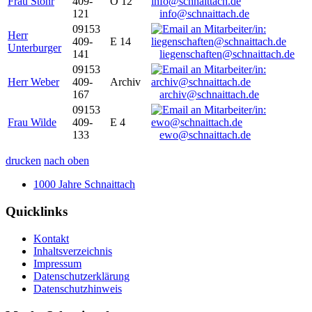
Frau Stöhr
409-
O 12
121
info@schnaittach.de
09153
Herr
409-
E 14
Unterburger
141
liegenschaften@schnaittach.de
09153
Herr Weber
409-
Archiv
167
archiv@schnaittach.de
09153
Frau Wilde
409-
E 4
133
ewo@schnaittach.de
drucken
nach oben
1000 Jahre Schnaittach
Quicklinks
Kontakt
Inhaltsverzeichnis
Impressum
Datenschutzerklärung
Datenschutzhinweis