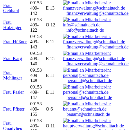
09153
Frau
409-
E 13
Gebhard
142
finanzverwaltung@schnaittach.de
09153
Frau
409-
O 12
Holzinger
122
info@schnaittach.de
09153
Frau Hüßner
409-
E 12
143
finanzverwaltung@schnaittach.de
09153
Frau Karg
409-
E 15
140
finanzverwaltung@schnaittach.de
09153
Frau
409-
E 11
Mehlinger
148
personal@schnaittach.de
09153
Frau Pasler
409-
E 11
147
personal@schnaittach.de
09153
Frau Pfister
409-
O 6
155
bauamt@schnaittach.de
09153
Frau
409-
O 11
Quadvlieg