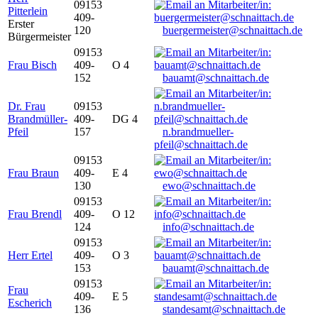
09153
Pitterlein
409-
Erster
120
buergermeister@schnaittach.de
Bürgermeister
09153
Frau Bisch
409-
O 4
152
bauamt@schnaittach.de
Dr. Frau
09153
Brandmüller-
409-
DG 4
Pfeil
157
n.brandmueller-
pfeil@schnaittach.de
09153
Frau Braun
409-
E 4
130
ewo@schnaittach.de
09153
Frau Brendl
409-
O 12
124
info@schnaittach.de
09153
Herr Ertel
409-
O 3
153
bauamt@schnaittach.de
09153
Frau
409-
E 5
Escherich
136
standesamt@schnaittach.de