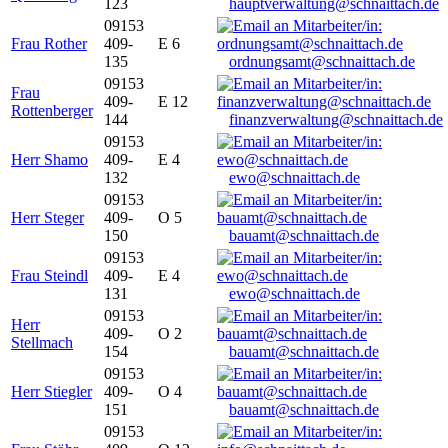
123
hauptverwaltung@schnaittach.de
09153
Frau Rother
409-
E 6
135
ordnungsamt@schnaittach.de
09153
Frau
409-
E 12
Rottenberger
144
finanzverwaltung@schnaittach.de
09153
Herr Shamo
409-
E 4
132
ewo@schnaittach.de
09153
Herr Steger
409-
O 5
150
bauamt@schnaittach.de
09153
Frau Steindl
409-
E 4
131
ewo@schnaittach.de
09153
Herr
409-
O 2
Stellmach
154
bauamt@schnaittach.de
09153
Herr Stiegler
409-
O 4
151
bauamt@schnaittach.de
09153