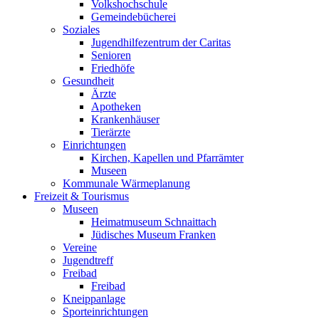
Volkshochschule
Gemeindebücherei
Soziales
Jugendhilfezentrum der Caritas
Senioren
Friedhöfe
Gesundheit
Ärzte
Apotheken
Krankenhäuser
Tierärzte
Einrichtungen
Kirchen, Kapellen und Pfarrämter
Museen
Kommunale Wärmeplanung
Freizeit & Tourismus
Museen
Heimatmuseum Schnaittach
Jüdisches Museum Franken
Vereine
Jugendtreff
Freibad
Freibad
Kneippanlage
Sporteinrichtungen