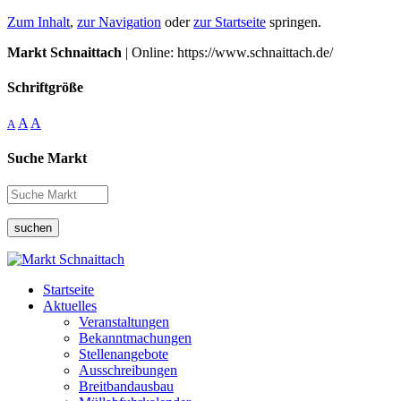
Zum Inhalt
,
zur Navigation
oder
zur Startseite
springen.
Markt Schnaittach
| Online: https://www.schnaittach.de/
Schriftgröße
A
A
A
Suche Markt
suchen
Startseite
Aktuelles
Veranstaltungen
Bekanntmachungen
Stellenangebote
Ausschreibungen
Breitbandausbau