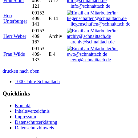
Frau Stöhr
409-
O 12
121
info@schnaittach.de
09153
Herr
409-
E 14
Unterburger
141
liegenschaften@schnaittach.de
09153
Herr Weber
409-
Archiv
167
archiv@schnaittach.de
09153
Frau Wilde
409-
E 4
133
ewo@schnaittach.de
drucken
nach oben
1000 Jahre Schnaittach
Quicklinks
Kontakt
Inhaltsverzeichnis
Impressum
Datenschutzerklärung
Datenschutzhinweis