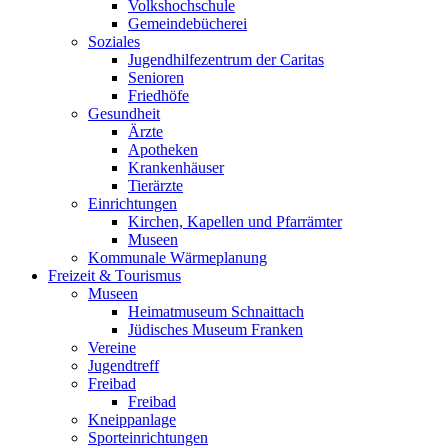
Volkshochschule
Gemeindebücherei
Soziales
Jugendhilfezentrum der Caritas
Senioren
Friedhöfe
Gesundheit
Ärzte
Apotheken
Krankenhäuser
Tierärzte
Einrichtungen
Kirchen, Kapellen und Pfarrämter
Museen
Kommunale Wärmeplanung
Freizeit & Tourismus
Museen
Heimatmuseum Schnaittach
Jüdisches Museum Franken
Vereine
Jugendtreff
Freibad
Freibad
Kneippanlage
Sporteinrichtungen