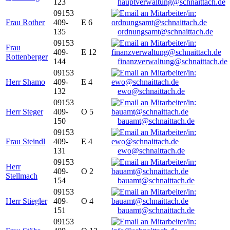
123
hauptverwaltung@schnaittach.de
09153
Frau Rother
409-
E 6
135
ordnungsamt@schnaittach.de
09153
Frau
409-
E 12
Rottenberger
144
finanzverwaltung@schnaittach.de
09153
Herr Shamo
409-
E 4
132
ewo@schnaittach.de
09153
Herr Steger
409-
O 5
150
bauamt@schnaittach.de
09153
Frau Steindl
409-
E 4
131
ewo@schnaittach.de
09153
Herr
409-
O 2
Stellmach
154
bauamt@schnaittach.de
09153
Herr Stiegler
409-
O 4
151
bauamt@schnaittach.de
09153