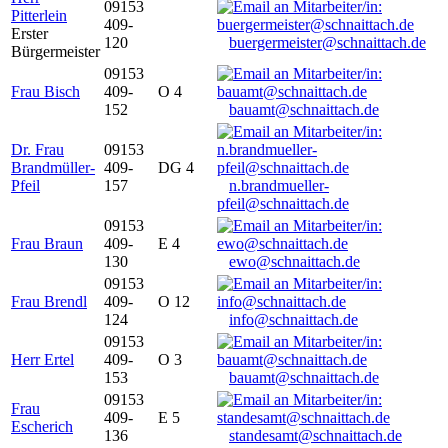
09153
Pitterlein
409-
Erster
120
buergermeister@schnaittach.de
Bürgermeister
09153
Frau Bisch
409-
O 4
152
bauamt@schnaittach.de
Dr. Frau
09153
Brandmüller-
409-
DG 4
Pfeil
157
n.brandmueller-
pfeil@schnaittach.de
09153
Frau Braun
409-
E 4
130
ewo@schnaittach.de
09153
Frau Brendl
409-
O 12
124
info@schnaittach.de
09153
Herr Ertel
409-
O 3
153
bauamt@schnaittach.de
09153
Frau
409-
E 5
Escherich
136
standesamt@schnaittach.de