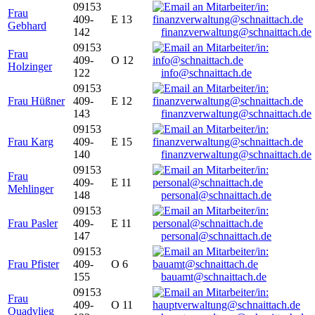
09153
Frau
409-
E 13
Gebhard
142
finanzverwaltung@schnaittach.de
09153
Frau
409-
O 12
Holzinger
122
info@schnaittach.de
09153
Frau Hüßner
409-
E 12
143
finanzverwaltung@schnaittach.de
09153
Frau Karg
409-
E 15
140
finanzverwaltung@schnaittach.de
09153
Frau
409-
E 11
Mehlinger
148
personal@schnaittach.de
09153
Frau Pasler
409-
E 11
147
personal@schnaittach.de
09153
Frau Pfister
409-
O 6
155
bauamt@schnaittach.de
09153
Frau
409-
O 11
Quadvlieg