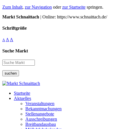
Zum Inhalt
,
zur Navigation
oder
zur Startseite
springen.
Markt Schnaittach
| Online: https://www.schnaittach.de/
Schriftgröße
A
A
A
Suche Markt
suchen
Startseite
Aktuelles
Veranstaltungen
Bekanntmachungen
Stellenangebote
Ausschreibungen
Breitbandausbau