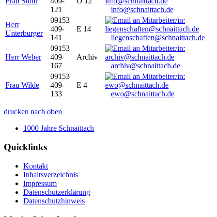
Frau Stöhr
409-
O 12
121
info@schnaittach.de
09153
Herr
409-
E 14
Unterburger
141
liegenschaften@schnaittach.de
09153
Herr Weber
409-
Archiv
167
archiv@schnaittach.de
09153
Frau Wilde
409-
E 4
133
ewo@schnaittach.de
drucken
nach oben
1000 Jahre Schnaittach
Quicklinks
Kontakt
Inhaltsverzeichnis
Impressum
Datenschutzerklärung
Datenschutzhinweis