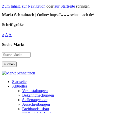
Zum Inhalt
,
zur Navigation
oder
zur Startseite
springen.
Markt Schnaittach
| Online: https://www.schnaittach.de/
Schriftgröße
A
A
A
Suche Markt
suchen
Startseite
Aktuelles
Veranstaltungen
Bekanntmachungen
Stellenangebote
Ausschreibungen
Breitbandausbau