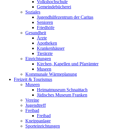
Volkshochschule
Gemeindebücherei
Soziales
Jugendhilfezentrum der Caritas
Senioren
Friedhöfe
Gesundheit
Ärzte
Apotheken
Krankenhäuser
Tierärzte
Einrichtungen
Kirchen, Kapellen und Pfarrämter
Museen
Kommunale Wärmeplanung
Freizeit & Tourismus
Museen
Heimatmuseum Schnaittach
Jüdisches Museum Franken
Vereine
Jugendtreff
Freibad
Freibad
Kneippanlage
Sporteinrichtungen