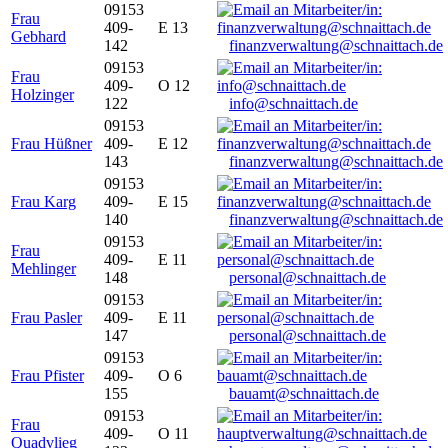
09153
Frau
409-
E 13
Gebhard
142
finanzverwaltung@schnaittach.de
09153
Frau
409-
O 12
Holzinger
122
info@schnaittach.de
09153
Frau Hüßner
409-
E 12
143
finanzverwaltung@schnaittach.de
09153
Frau Karg
409-
E 15
140
finanzverwaltung@schnaittach.de
09153
Frau
409-
E 11
Mehlinger
148
personal@schnaittach.de
09153
Frau Pasler
409-
E 11
147
personal@schnaittach.de
09153
Frau Pfister
409-
O 6
155
bauamt@schnaittach.de
09153
Frau
409-
O 11
Quadvlieg