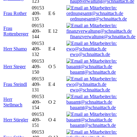
123
hauptverwaltung@schnaittach.de
09153
Frau Rother
409-
E 6
135
ordnungsamt@schnaittach.de
09153
Frau
409-
E 12
Rottenberger
144
finanzverwaltung@schnaittach.de
09153
Herr Shamo
409-
E 4
132
ewo@schnaittach.de
09153
Herr Steger
409-
O 5
150
bauamt@schnaittach.de
09153
Frau Steindl
409-
E 4
131
ewo@schnaittach.de
09153
Herr
409-
O 2
Stellmach
154
bauamt@schnaittach.de
09153
Herr Stiegler
409-
O 4
151
bauamt@schnaittach.de
09153