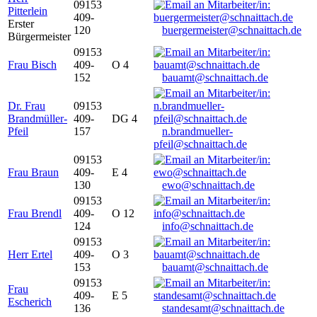
09153
Pitterlein
409-
Erster
120
buergermeister@schnaittach.de
Bürgermeister
09153
Frau Bisch
409-
O 4
152
bauamt@schnaittach.de
Dr. Frau
09153
Brandmüller-
409-
DG 4
Pfeil
157
n.brandmueller-
pfeil@schnaittach.de
09153
Frau Braun
409-
E 4
130
ewo@schnaittach.de
09153
Frau Brendl
409-
O 12
124
info@schnaittach.de
09153
Herr Ertel
409-
O 3
153
bauamt@schnaittach.de
09153
Frau
409-
E 5
Escherich
136
standesamt@schnaittach.de