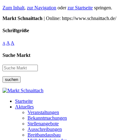
Zum Inhalt
,
zur Navigation
oder
zur Startseite
springen.
Markt Schnaittach
| Online: https://www.schnaittach.de/
Schriftgröße
A
A
A
Suche Markt
suchen
Startseite
Aktuelles
Veranstaltungen
Bekanntmachungen
Stellenangebote
Ausschreibungen
Breitbandausbau