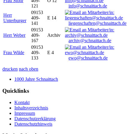
Frau Stöhr
409-
O 12
121
info@schnaittach.de
09153
Herr
409-
E 14
Unterburger
141
liegenschaften@schnaittach.de
09153
Herr Weber
409-
Archiv
167
archiv@schnaittach.de
09153
Frau Wilde
409-
E 4
133
ewo@schnaittach.de
drucken
nach oben
1000 Jahre Schnaittach
Quicklinks
Kontakt
Inhaltsverzeichnis
Impressum
Datenschutzerklärung
Datenschutzhinweis