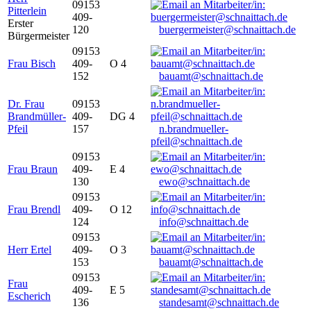
09153
Pitterlein
409-
Erster
120
buergermeister@schnaittach.de
Bürgermeister
09153
Frau Bisch
409-
O 4
152
bauamt@schnaittach.de
Dr. Frau
09153
Brandmüller-
409-
DG 4
Pfeil
157
n.brandmueller-
pfeil@schnaittach.de
09153
Frau Braun
409-
E 4
130
ewo@schnaittach.de
09153
Frau Brendl
409-
O 12
124
info@schnaittach.de
09153
Herr Ertel
409-
O 3
153
bauamt@schnaittach.de
09153
Frau
409-
E 5
Escherich
136
standesamt@schnaittach.de