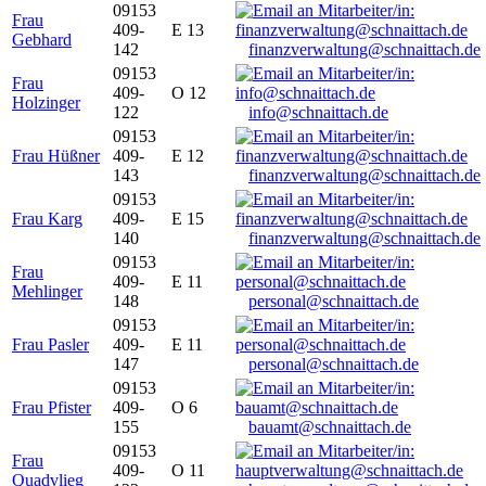
09153
Frau
409-
E 13
Gebhard
142
finanzverwaltung@schnaittach.de
09153
Frau
409-
O 12
Holzinger
122
info@schnaittach.de
09153
Frau Hüßner
409-
E 12
143
finanzverwaltung@schnaittach.de
09153
Frau Karg
409-
E 15
140
finanzverwaltung@schnaittach.de
09153
Frau
409-
E 11
Mehlinger
148
personal@schnaittach.de
09153
Frau Pasler
409-
E 11
147
personal@schnaittach.de
09153
Frau Pfister
409-
O 6
155
bauamt@schnaittach.de
09153
Frau
409-
O 11
Quadvlieg