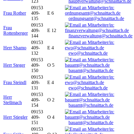
123
hauptverwaltung@schnaittach.de
09153
Frau Rother
409-
E 6
135
ordnungsamt@schnaittach.de
09153
Frau
409-
E 12
Rottenberger
144
finanzverwaltung@schnaittach.de
09153
Herr Shamo
409-
E 4
132
ewo@schnaittach.de
09153
Herr Steger
409-
O 5
150
bauamt@schnaittach.de
09153
Frau Steindl
409-
E 4
131
ewo@schnaittach.de
09153
Herr
409-
O 2
Stellmach
154
bauamt@schnaittach.de
09153
Herr Stiegler
409-
O 4
151
bauamt@schnaittach.de
09153