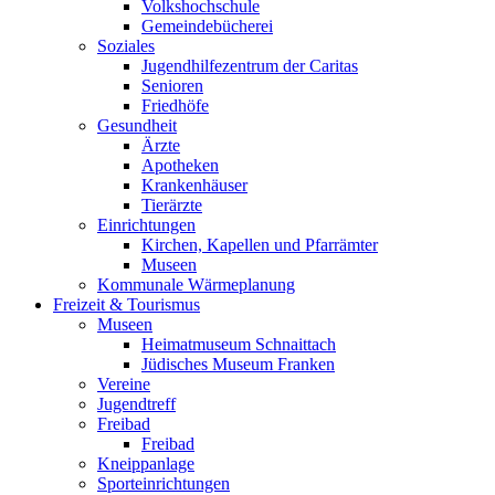
Volkshochschule
Gemeindebücherei
Soziales
Jugendhilfezentrum der Caritas
Senioren
Friedhöfe
Gesundheit
Ärzte
Apotheken
Krankenhäuser
Tierärzte
Einrichtungen
Kirchen, Kapellen und Pfarrämter
Museen
Kommunale Wärmeplanung
Freizeit & Tourismus
Museen
Heimatmuseum Schnaittach
Jüdisches Museum Franken
Vereine
Jugendtreff
Freibad
Freibad
Kneippanlage
Sporteinrichtungen