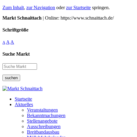
Zum Inhalt
,
zur Navigation
oder
zur Startseite
springen.
Markt Schnaittach
| Online: https://www.schnaittach.de/
Schriftgröße
A
A
A
Suche Markt
suchen
Startseite
Aktuelles
Veranstaltungen
Bekanntmachungen
Stellenangebote
Ausschreibungen
Breitbandausbau