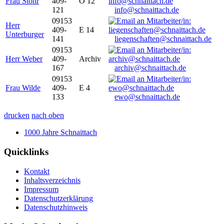
Frau Stöhr
409-
O 12
121
info@schnaittach.de
09153
Herr
409-
E 14
Unterburger
141
liegenschaften@schnaittach.de
09153
Herr Weber
409-
Archiv
167
archiv@schnaittach.de
09153
Frau Wilde
409-
E 4
133
ewo@schnaittach.de
drucken
nach oben
1000 Jahre Schnaittach
Quicklinks
Kontakt
Inhaltsverzeichnis
Impressum
Datenschutzerklärung
Datenschutzhinweis