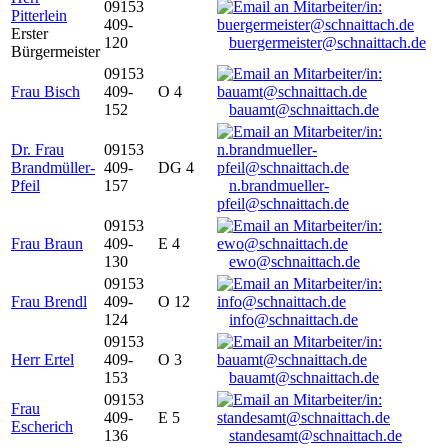
09153
Pitterlein
409-
Erster
120
buergermeister@schnaittach.de
Bürgermeister
09153
Frau Bisch
409-
O 4
152
bauamt@schnaittach.de
Dr. Frau
09153
Brandmüller-
409-
DG 4
Pfeil
157
n.brandmueller-
pfeil@schnaittach.de
09153
Frau Braun
409-
E 4
130
ewo@schnaittach.de
09153
Frau Brendl
409-
O 12
124
info@schnaittach.de
09153
Herr Ertel
409-
O 3
153
bauamt@schnaittach.de
09153
Frau
409-
E 5
Escherich
136
standesamt@schnaittach.de