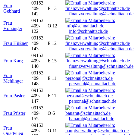
09153
Frau
409-
E 13
Gebhard
142
finanzverwaltung@schnaittach.de
09153
Frau
409-
O 12
Holzinger
122
info@schnaittach.de
09153
Frau Hüßner
409-
E 12
143
finanzverwaltung@schnaittach.de
09153
Frau Karg
409-
E 15
140
finanzverwaltung@schnaittach.de
09153
Frau
409-
E 11
Mehlinger
148
personal@schnaittach.de
09153
Frau Pasler
409-
E 11
147
personal@schnaittach.de
09153
Frau Pfister
409-
O 6
155
bauamt@schnaittach.de
09153
Frau
409-
O 11
Quadvlieg