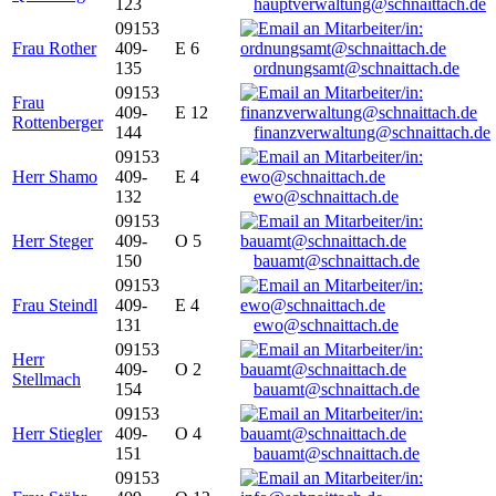
123
hauptverwaltung@schnaittach.de
09153
Frau Rother
409-
E 6
135
ordnungsamt@schnaittach.de
09153
Frau
409-
E 12
Rottenberger
144
finanzverwaltung@schnaittach.de
09153
Herr Shamo
409-
E 4
132
ewo@schnaittach.de
09153
Herr Steger
409-
O 5
150
bauamt@schnaittach.de
09153
Frau Steindl
409-
E 4
131
ewo@schnaittach.de
09153
Herr
409-
O 2
Stellmach
154
bauamt@schnaittach.de
09153
Herr Stiegler
409-
O 4
151
bauamt@schnaittach.de
09153