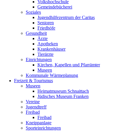
Volkshochschule
Gemeindebücherei
Soziales
Jugendhilfezentrum der Caritas
Senioren
Friedhöfe
Gesundheit
Ärzte
Apotheken
Krankenhäuser
Tierärzte
Einrichtungen
Kirchen, Kapellen und Pfarrämter
Museen
Kommunale Wärmeplanung
Freizeit & Tourismus
Museen
Heimatmuseum Schnaittach
Jüdisches Museum Franken
Vereine
Jugendtreff
Freibad
Freibad
Kneippanlage
Sporteinrichtungen