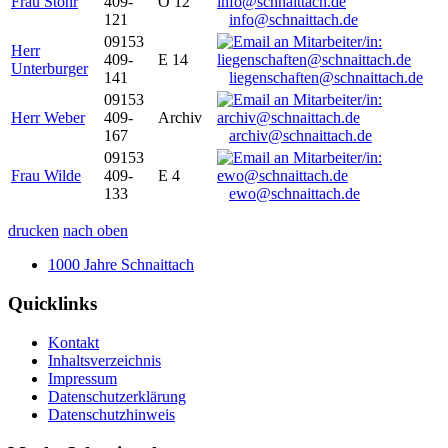
Frau Stöhr
409-
O 12
121
info@schnaittach.de
09153
Herr
409-
E 14
Unterburger
141
liegenschaften@schnaittach.de
09153
Herr Weber
409-
Archiv
167
archiv@schnaittach.de
09153
Frau Wilde
409-
E 4
133
ewo@schnaittach.de
drucken
nach oben
1000 Jahre Schnaittach
Quicklinks
Kontakt
Inhaltsverzeichnis
Impressum
Datenschutzerklärung
Datenschutzhinweis