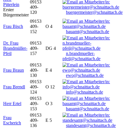
09153
Pitterlein
409-
Erster
120
buergermeister@schnaittach.de
Bürgermeister
09153
Frau Bisch
409-
O 4
152
bauamt@schnaittach.de
Dr. Frau
09153
Brandmüller-
409-
DG 4
Pfeil
157
n.brandmueller-
pfeil@schnaittach.de
09153
Frau Braun
409-
E 4
130
ewo@schnaittach.de
09153
Frau Brendl
409-
O 12
124
info@schnaittach.de
09153
Herr Ertel
409-
O 3
153
bauamt@schnaittach.de
09153
Frau
409-
E 5
Escherich
136
standesamt@schnaittach.de