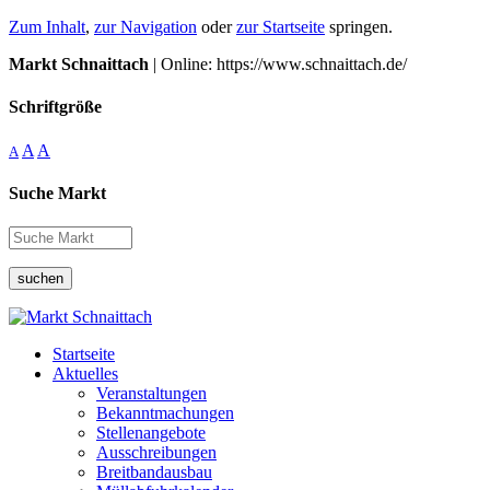
Zum Inhalt
,
zur Navigation
oder
zur Startseite
springen.
Markt Schnaittach
| Online: https://www.schnaittach.de/
Schriftgröße
A
A
A
Suche Markt
suchen
Startseite
Aktuelles
Veranstaltungen
Bekanntmachungen
Stellenangebote
Ausschreibungen
Breitbandausbau