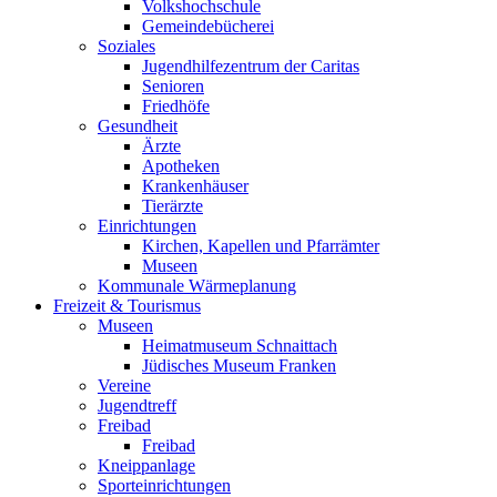
Volkshochschule
Gemeindebücherei
Soziales
Jugendhilfezentrum der Caritas
Senioren
Friedhöfe
Gesundheit
Ärzte
Apotheken
Krankenhäuser
Tierärzte
Einrichtungen
Kirchen, Kapellen und Pfarrämter
Museen
Kommunale Wärmeplanung
Freizeit & Tourismus
Museen
Heimatmuseum Schnaittach
Jüdisches Museum Franken
Vereine
Jugendtreff
Freibad
Freibad
Kneippanlage
Sporteinrichtungen