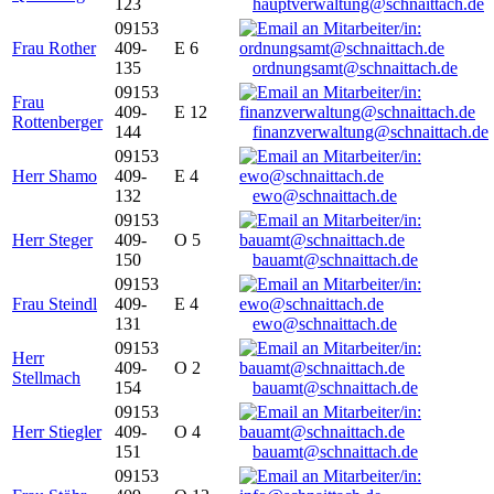
123
hauptverwaltung@schnaittach.de
09153
Frau Rother
409-
E 6
135
ordnungsamt@schnaittach.de
09153
Frau
409-
E 12
Rottenberger
144
finanzverwaltung@schnaittach.de
09153
Herr Shamo
409-
E 4
132
ewo@schnaittach.de
09153
Herr Steger
409-
O 5
150
bauamt@schnaittach.de
09153
Frau Steindl
409-
E 4
131
ewo@schnaittach.de
09153
Herr
409-
O 2
Stellmach
154
bauamt@schnaittach.de
09153
Herr Stiegler
409-
O 4
151
bauamt@schnaittach.de
09153