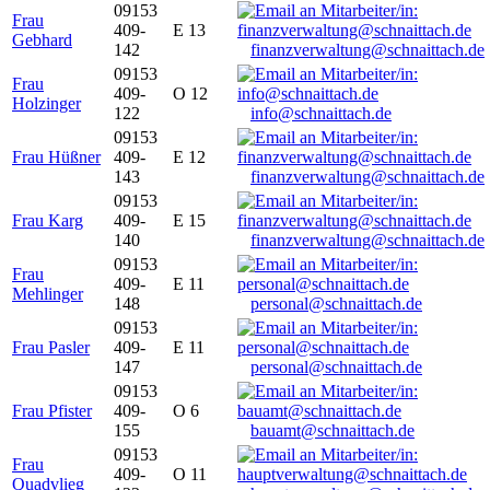
09153
Frau
409-
E 13
Gebhard
142
finanzverwaltung@schnaittach.de
09153
Frau
409-
O 12
Holzinger
122
info@schnaittach.de
09153
Frau Hüßner
409-
E 12
143
finanzverwaltung@schnaittach.de
09153
Frau Karg
409-
E 15
140
finanzverwaltung@schnaittach.de
09153
Frau
409-
E 11
Mehlinger
148
personal@schnaittach.de
09153
Frau Pasler
409-
E 11
147
personal@schnaittach.de
09153
Frau Pfister
409-
O 6
155
bauamt@schnaittach.de
09153
Frau
409-
O 11
Quadvlieg