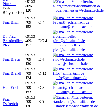
09153
Pitterlein
409-
Erster
120
buergermeister@schnaittach.de
Bürgermeister
09153
Frau Bisch
409-
O 4
152
bauamt@schnaittach.de
Dr. Frau
09153
Brandmüller-
409-
DG 4
Pfeil
157
n.brandmueller-
pfeil@schnaittach.de
09153
Frau Braun
409-
E 4
130
ewo@schnaittach.de
09153
Frau Brendl
409-
O 12
124
info@schnaittach.de
09153
Herr Ertel
409-
O 3
153
bauamt@schnaittach.de
09153
Frau
409-
E 5
Escherich
136
standesamt@schnaittach.de