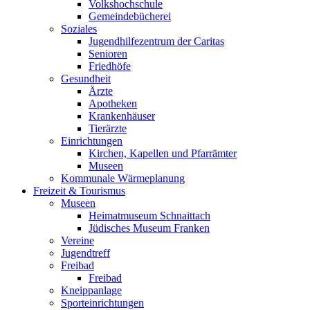
Volkshochschule
Gemeindebücherei
Soziales
Jugendhilfezentrum der Caritas
Senioren
Friedhöfe
Gesundheit
Ärzte
Apotheken
Krankenhäuser
Tierärzte
Einrichtungen
Kirchen, Kapellen und Pfarrämter
Museen
Kommunale Wärmeplanung
Freizeit & Tourismus
Museen
Heimatmuseum Schnaittach
Jüdisches Museum Franken
Vereine
Jugendtreff
Freibad
Freibad
Kneippanlage
Sporteinrichtungen