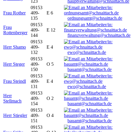
123
hauptverwaltung@schnaittach.de
09153
Frau Rother
409-
E 6
135
ordnungsamt@schnaittach.de
09153
Frau
409-
E 12
Rottenberger
144
finanzverwaltung@schnaittach.de
09153
Herr Shamo
409-
E 4
132
ewo@schnaittach.de
09153
Herr Steger
409-
O 5
150
bauamt@schnaittach.de
09153
Frau Steindl
409-
E 4
131
ewo@schnaittach.de
09153
Herr
409-
O 2
Stellmach
154
bauamt@schnaittach.de
09153
Herr Stiegler
409-
O 4
151
bauamt@schnaittach.de
09153