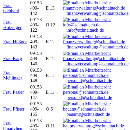
09153
Frau
409-
E 13
Gebhard
142
finanzverwaltung@schnaittach.de
09153
Frau
409-
O 12
Holzinger
122
info@schnaittach.de
09153
Frau Hüßner
409-
E 12
143
finanzverwaltung@schnaittach.de
09153
Frau Karg
409-
E 15
140
finanzverwaltung@schnaittach.de
09153
Frau
409-
E 11
Mehlinger
148
personal@schnaittach.de
09153
Frau Pasler
409-
E 11
147
personal@schnaittach.de
09153
Frau Pfister
409-
O 6
155
bauamt@schnaittach.de
09153
Frau
409-
O 11
Quadvlieg