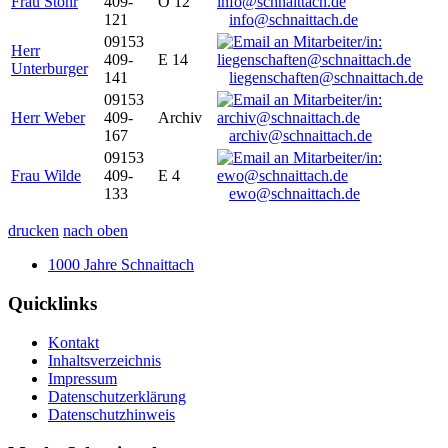
Frau Stöhr
409-
O 12
121
info@schnaittach.de
09153
Herr
409-
E 14
Unterburger
141
liegenschaften@schnaittach.de
09153
Herr Weber
409-
Archiv
167
archiv@schnaittach.de
09153
Frau Wilde
409-
E 4
133
ewo@schnaittach.de
drucken
nach oben
1000 Jahre Schnaittach
Quicklinks
Kontakt
Inhaltsverzeichnis
Impressum
Datenschutzerklärung
Datenschutzhinweis