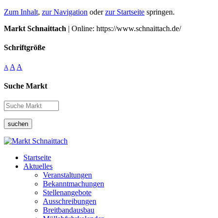
Zum Inhalt
,
zur Navigation
oder
zur Startseite
springen.
Markt Schnaittach
| Online: https://www.schnaittach.de/
Schriftgröße
A
A
A
Suche Markt
suchen
Startseite
Aktuelles
Veranstaltungen
Bekanntmachungen
Stellenangebote
Ausschreibungen
Breitbandausbau