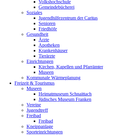
Volkshochschule
Gemeindebücherei
Soziales
Jugendhilfezentrum der Caritas
Senioren
Friedhöfe
Gesundheit
Ärzte
Apotheken
Krankenhäuser
Tierärzte
Einrichtungen
Kirchen, Kapellen und Pfarrämter
Museen
Kommunale Wärmeplanung
Freizeit & Tourismus
Museen
Heimatmuseum Schnaittach
Jüdisches Museum Franken
Vereine
Jugendtreff
Freibad
Freibad
Kneippanlage
Sporteinrichtungen