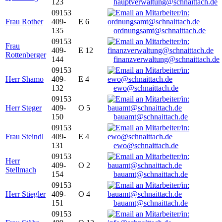
123
hauptverwaltung@schnaittach.de
09153
Frau Rother
409-
E 6
135
ordnungsamt@schnaittach.de
09153
Frau
409-
E 12
Rottenberger
144
finanzverwaltung@schnaittach.de
09153
Herr Shamo
409-
E 4
132
ewo@schnaittach.de
09153
Herr Steger
409-
O 5
150
bauamt@schnaittach.de
09153
Frau Steindl
409-
E 4
131
ewo@schnaittach.de
09153
Herr
409-
O 2
Stellmach
154
bauamt@schnaittach.de
09153
Herr Stiegler
409-
O 4
151
bauamt@schnaittach.de
09153