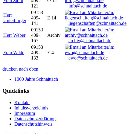
Frau Stöhr
409-
O 12
121
info@schnaittach.de
09153
Herr
409-
E 14
Unterburger
141
liegenschaften@schnaittach.de
09153
Herr Weber
409-
Archiv
167
archiv@schnaittach.de
09153
Frau Wilde
409-
E 4
133
ewo@schnaittach.de
drucken
nach oben
1000 Jahre Schnaittach
Quicklinks
Kontakt
Inhaltsverzeichnis
Impressum
Datenschutzerklärung
Datenschutzhinweis