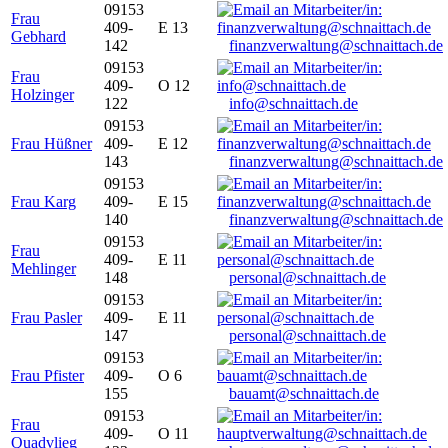
09153
Frau
409-
E 13
Gebhard
142
finanzverwaltung@schnaittach.de
09153
Frau
409-
O 12
Holzinger
122
info@schnaittach.de
09153
Frau Hüßner
409-
E 12
143
finanzverwaltung@schnaittach.de
09153
Frau Karg
409-
E 15
140
finanzverwaltung@schnaittach.de
09153
Frau
409-
E 11
Mehlinger
148
personal@schnaittach.de
09153
Frau Pasler
409-
E 11
147
personal@schnaittach.de
09153
Frau Pfister
409-
O 6
155
bauamt@schnaittach.de
09153
Frau
409-
O 11
Quadvlieg