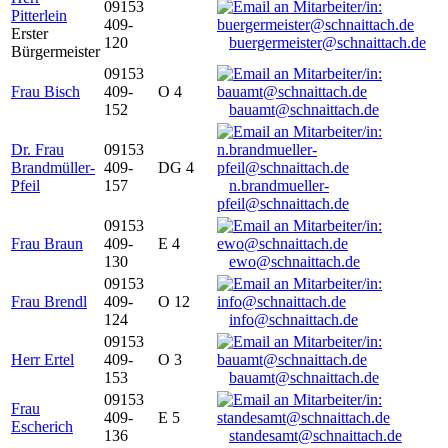
09153
Pitterlein
409-
Erster
120
buergermeister@schnaittach.de
Bürgermeister
09153
Frau Bisch
409-
O 4
152
bauamt@schnaittach.de
Dr. Frau
09153
Brandmüller-
409-
DG 4
Pfeil
157
n.brandmueller-
pfeil@schnaittach.de
09153
Frau Braun
409-
E 4
130
ewo@schnaittach.de
09153
Frau Brendl
409-
O 12
124
info@schnaittach.de
09153
Herr Ertel
409-
O 3
153
bauamt@schnaittach.de
09153
Frau
409-
E 5
Escherich
136
standesamt@schnaittach.de