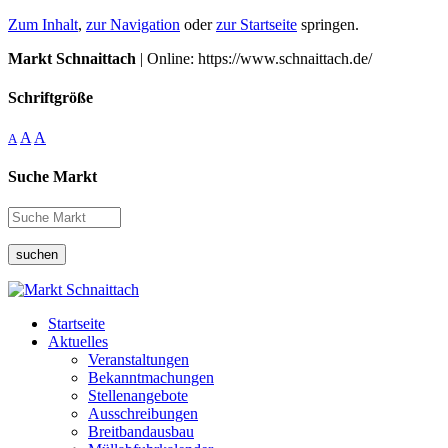
Zum Inhalt
,
zur Navigation
oder
zur Startseite
springen.
Markt Schnaittach
| Online: https://www.schnaittach.de/
Schriftgröße
A
A
A
Suche Markt
suchen
Startseite
Aktuelles
Veranstaltungen
Bekanntmachungen
Stellenangebote
Ausschreibungen
Breitbandausbau