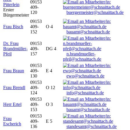
09153
Pitterlein
409-
Erster
120
buergermeister@schnaittach.de
Bürgermeister
09153
Frau Bisch
409-
O 4
152
bauamt@schnaittach.de
Dr. Frau
09153
Brandmüller-
409-
DG 4
Pfeil
157
n.brandmueller-
pfeil@schnaittach.de
09153
Frau Braun
409-
E 4
130
ewo@schnaittach.de
09153
Frau Brendl
409-
O 12
124
info@schnaittach.de
09153
Herr Ertel
409-
O 3
153
bauamt@schnaittach.de
09153
Frau
409-
E 5
Escherich
136
standesamt@schnaittach.de