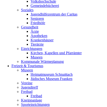
Volkshochschule
Gemeindebücherei
Soziales
Jugendhilfezentrum der Caritas
Senioren
Friedhöfe
Gesundheit
Ärzte
Apotheken
Krankenhäuser
Tierärzte
Einrichtungen
Kirchen, Kapellen und Pfarrämter
Museen
Kommunale Wärmeplanung
Freizeit & Tourismus
Museen
Heimatmuseum Schnaittach
Jüdisches Museum Franken
Vereine
Jugendtreff
Freibad
Freibad
Kneippanlage
Sporteinrichtungen