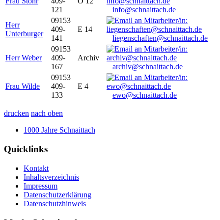
Frau Stöhr
409-
O 12
121
info@schnaittach.de
09153
Herr
409-
E 14
Unterburger
141
liegenschaften@schnaittach.de
09153
Herr Weber
409-
Archiv
167
archiv@schnaittach.de
09153
Frau Wilde
409-
E 4
133
ewo@schnaittach.de
drucken
nach oben
1000 Jahre Schnaittach
Quicklinks
Kontakt
Inhaltsverzeichnis
Impressum
Datenschutzerklärung
Datenschutzhinweis