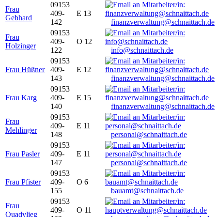
09153
Frau
409-
E 13
Gebhard
142
finanzverwaltung@schnaittach.de
09153
Frau
409-
O 12
Holzinger
122
info@schnaittach.de
09153
Frau Hüßner
409-
E 12
143
finanzverwaltung@schnaittach.de
09153
Frau Karg
409-
E 15
140
finanzverwaltung@schnaittach.de
09153
Frau
409-
E 11
Mehlinger
148
personal@schnaittach.de
09153
Frau Pasler
409-
E 11
147
personal@schnaittach.de
09153
Frau Pfister
409-
O 6
155
bauamt@schnaittach.de
09153
Frau
409-
O 11
Quadvlieg