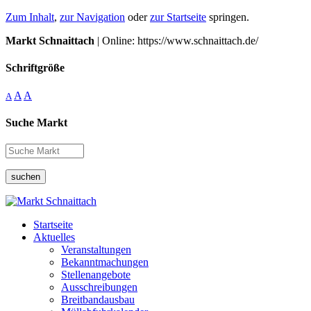
Zum Inhalt
,
zur Navigation
oder
zur Startseite
springen.
Markt Schnaittach
| Online: https://www.schnaittach.de/
Schriftgröße
A
A
A
Suche Markt
suchen
Startseite
Aktuelles
Veranstaltungen
Bekanntmachungen
Stellenangebote
Ausschreibungen
Breitbandausbau