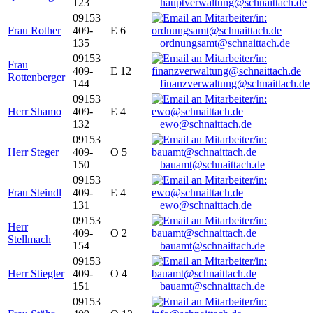
123
hauptverwaltung@schnaittach.de
09153
Frau Rother
409-
E 6
135
ordnungsamt@schnaittach.de
09153
Frau
409-
E 12
Rottenberger
144
finanzverwaltung@schnaittach.de
09153
Herr Shamo
409-
E 4
132
ewo@schnaittach.de
09153
Herr Steger
409-
O 5
150
bauamt@schnaittach.de
09153
Frau Steindl
409-
E 4
131
ewo@schnaittach.de
09153
Herr
409-
O 2
Stellmach
154
bauamt@schnaittach.de
09153
Herr Stiegler
409-
O 4
151
bauamt@schnaittach.de
09153