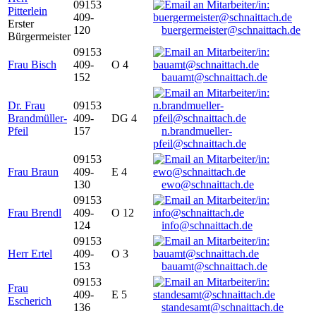
09153
Pitterlein
409-
Erster
120
buergermeister@schnaittach.de
Bürgermeister
09153
Frau Bisch
409-
O 4
152
bauamt@schnaittach.de
Dr. Frau
09153
Brandmüller-
409-
DG 4
Pfeil
157
n.brandmueller-
pfeil@schnaittach.de
09153
Frau Braun
409-
E 4
130
ewo@schnaittach.de
09153
Frau Brendl
409-
O 12
124
info@schnaittach.de
09153
Herr Ertel
409-
O 3
153
bauamt@schnaittach.de
09153
Frau
409-
E 5
Escherich
136
standesamt@schnaittach.de