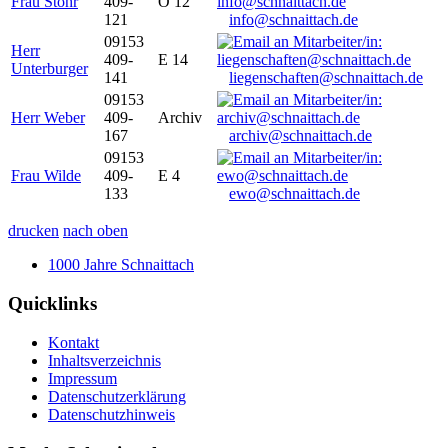
Frau Stöhr
409-
O 12
121
info@schnaittach.de
09153
Herr
409-
E 14
Unterburger
141
liegenschaften@schnaittach.de
09153
Herr Weber
409-
Archiv
167
archiv@schnaittach.de
09153
Frau Wilde
409-
E 4
133
ewo@schnaittach.de
drucken
nach oben
1000 Jahre Schnaittach
Quicklinks
Kontakt
Inhaltsverzeichnis
Impressum
Datenschutzerklärung
Datenschutzhinweis