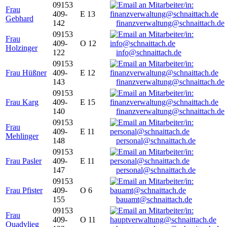
09153
Frau
409-
E 13
Gebhard
142
finanzverwaltung@schnaittach.de
09153
Frau
409-
O 12
Holzinger
122
info@schnaittach.de
09153
Frau Hüßner
409-
E 12
143
finanzverwaltung@schnaittach.de
09153
Frau Karg
409-
E 15
140
finanzverwaltung@schnaittach.de
09153
Frau
409-
E 11
Mehlinger
148
personal@schnaittach.de
09153
Frau Pasler
409-
E 11
147
personal@schnaittach.de
09153
Frau Pfister
409-
O 6
155
bauamt@schnaittach.de
09153
Frau
409-
O 11
Quadvlieg