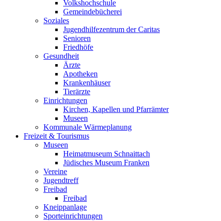
Volkshochschule
Gemeindebücherei
Soziales
Jugendhilfezentrum der Caritas
Senioren
Friedhöfe
Gesundheit
Ärzte
Apotheken
Krankenhäuser
Tierärzte
Einrichtungen
Kirchen, Kapellen und Pfarrämter
Museen
Kommunale Wärmeplanung
Freizeit & Tourismus
Museen
Heimatmuseum Schnaittach
Jüdisches Museum Franken
Vereine
Jugendtreff
Freibad
Freibad
Kneippanlage
Sporteinrichtungen