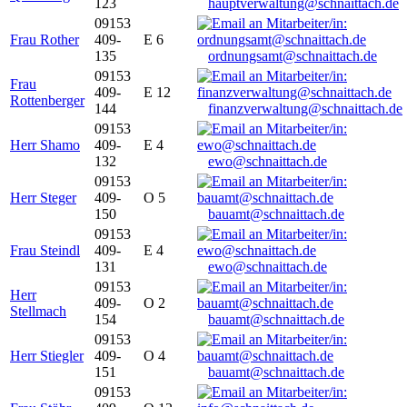
123
hauptverwaltung@schnaittach.de
09153
Frau Rother
409-
E 6
135
ordnungsamt@schnaittach.de
09153
Frau
409-
E 12
Rottenberger
144
finanzverwaltung@schnaittach.de
09153
Herr Shamo
409-
E 4
132
ewo@schnaittach.de
09153
Herr Steger
409-
O 5
150
bauamt@schnaittach.de
09153
Frau Steindl
409-
E 4
131
ewo@schnaittach.de
09153
Herr
409-
O 2
Stellmach
154
bauamt@schnaittach.de
09153
Herr Stiegler
409-
O 4
151
bauamt@schnaittach.de
09153