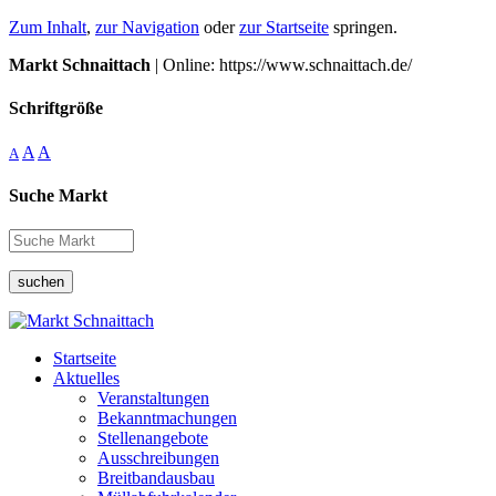
Zum Inhalt
,
zur Navigation
oder
zur Startseite
springen.
Markt Schnaittach
| Online: https://www.schnaittach.de/
Schriftgröße
A
A
A
Suche Markt
suchen
Startseite
Aktuelles
Veranstaltungen
Bekanntmachungen
Stellenangebote
Ausschreibungen
Breitbandausbau