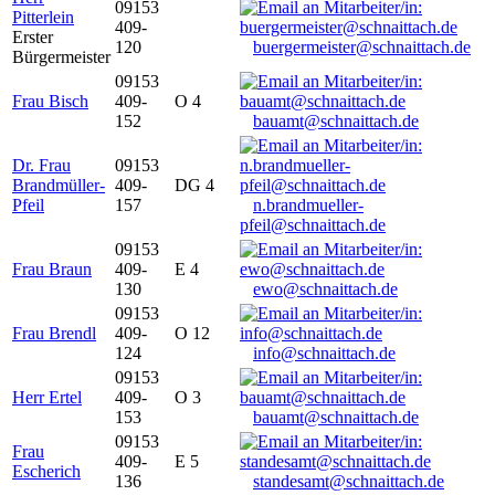
09153
Pitterlein
409-
Erster
120
buergermeister@schnaittach.de
Bürgermeister
09153
Frau Bisch
409-
O 4
152
bauamt@schnaittach.de
Dr. Frau
09153
Brandmüller-
409-
DG 4
Pfeil
157
n.brandmueller-
pfeil@schnaittach.de
09153
Frau Braun
409-
E 4
130
ewo@schnaittach.de
09153
Frau Brendl
409-
O 12
124
info@schnaittach.de
09153
Herr Ertel
409-
O 3
153
bauamt@schnaittach.de
09153
Frau
409-
E 5
Escherich
136
standesamt@schnaittach.de