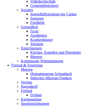
Volkshochschule
Gemeindebücherei
Soziales
Jugendhilfezentrum der Caritas
Senioren
Friedhöfe
Gesundheit
Ärzte
Apotheken
Krankenhäuser
Tierärzte
Einrichtungen
Kirchen, Kapellen und Pfarrämter
Museen
Kommunale Wärmeplanung
Freizeit & Tourismus
Museen
Heimatmuseum Schnaittach
Jüdisches Museum Franken
Vereine
Jugendtreff
Freibad
Freibad
Kneippanlage
Sporteinrichtungen