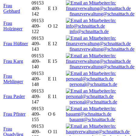
09153
Frau
409-
E 13
Gebhard
142
finanzverwaltung@schnaittach.de
09153
Frau
409-
O 12
Holzinger
122
info@schnaittach.de
09153
Frau Hüßner
409-
E 12
143
finanzverwaltung@schnaittach.de
09153
Frau Karg
409-
E 15
140
finanzverwaltung@schnaittach.de
09153
Frau
409-
E 11
Mehlinger
148
personal@schnaittach.de
09153
Frau Pasler
409-
E 11
147
personal@schnaittach.de
09153
Frau Pfister
409-
O 6
155
bauamt@schnaittach.de
09153
Frau
409-
O 11
Quadvlieg