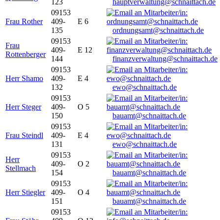
123
hauptverwaltung@schnaittach.de
09153
Frau Rother
409-
E 6
135
ordnungsamt@schnaittach.de
09153
Frau
409-
E 12
Rottenberger
144
finanzverwaltung@schnaittach.de
09153
Herr Shamo
409-
E 4
132
ewo@schnaittach.de
09153
Herr Steger
409-
O 5
150
bauamt@schnaittach.de
09153
Frau Steindl
409-
E 4
131
ewo@schnaittach.de
09153
Herr
409-
O 2
Stellmach
154
bauamt@schnaittach.de
09153
Herr Stiegler
409-
O 4
151
bauamt@schnaittach.de
09153