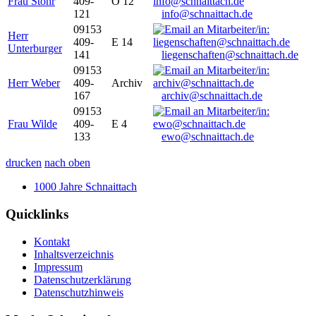
Frau Stöhr
409-
O 12
121
info@schnaittach.de
09153
Herr
409-
E 14
Unterburger
141
liegenschaften@schnaittach.de
09153
Herr Weber
409-
Archiv
167
archiv@schnaittach.de
09153
Frau Wilde
409-
E 4
133
ewo@schnaittach.de
drucken
nach oben
1000 Jahre Schnaittach
Quicklinks
Kontakt
Inhaltsverzeichnis
Impressum
Datenschutzerklärung
Datenschutzhinweis