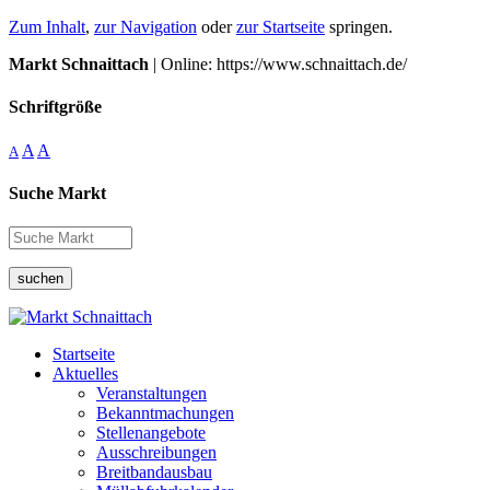
Zum Inhalt
,
zur Navigation
oder
zur Startseite
springen.
Markt Schnaittach
| Online: https://www.schnaittach.de/
Schriftgröße
A
A
A
Suche Markt
suchen
Startseite
Aktuelles
Veranstaltungen
Bekanntmachungen
Stellenangebote
Ausschreibungen
Breitbandausbau