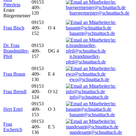
09153
Pitterlein
409-
Erster
120
buergermeister@schnaittach.de
Bürgermeister
09153
Frau Bisch
409-
O 4
152
bauamt@schnaittach.de
Dr. Frau
09153
Brandmüller-
409-
DG 4
Pfeil
157
n.brandmueller-
pfeil@schnaittach.de
09153
Frau Braun
409-
E 4
130
ewo@schnaittach.de
09153
Frau Brendl
409-
O 12
124
info@schnaittach.de
09153
Herr Ertel
409-
O 3
153
bauamt@schnaittach.de
09153
Frau
409-
E 5
Escherich
136
standesamt@schnaittach.de