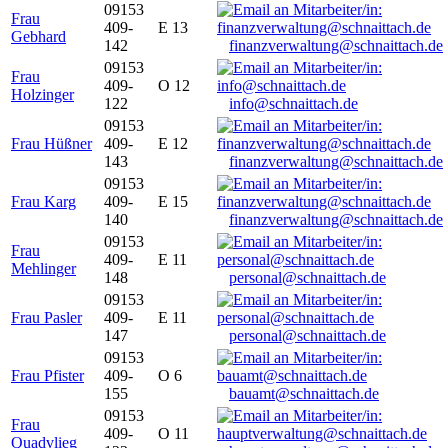
09153
Frau
409-
E 13
Gebhard
142
finanzverwaltung@schnaittach.de
09153
Frau
409-
O 12
Holzinger
122
info@schnaittach.de
09153
Frau Hüßner
409-
E 12
143
finanzverwaltung@schnaittach.de
09153
Frau Karg
409-
E 15
140
finanzverwaltung@schnaittach.de
09153
Frau
409-
E 11
Mehlinger
148
personal@schnaittach.de
09153
Frau Pasler
409-
E 11
147
personal@schnaittach.de
09153
Frau Pfister
409-
O 6
155
bauamt@schnaittach.de
09153
Frau
409-
O 11
Quadvlieg