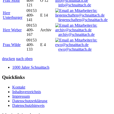
Frau Stöhr
409-
O 12
121
info@schnaittach.de
09153
Herr
409-
E 14
Unterburger
141
liegenschaften@schnaittach.de
09153
Herr Weber
409-
Archiv
167
archiv@schnaittach.de
09153
Frau Wilde
409-
E 4
133
ewo@schnaittach.de
drucken
nach oben
1000 Jahre Schnaittach
Quicklinks
Kontakt
Inhaltsverzeichnis
Impressum
Datenschutzerklärung
Datenschutzhinweis