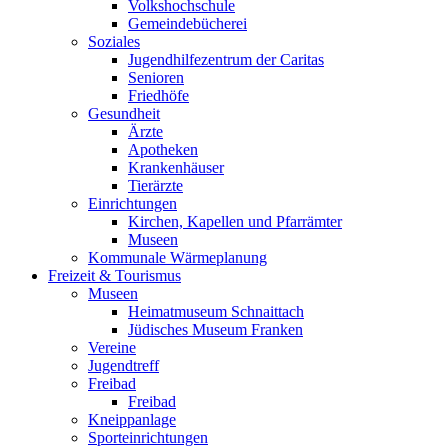
Volkshochschule
Gemeindebücherei
Soziales
Jugendhilfezentrum der Caritas
Senioren
Friedhöfe
Gesundheit
Ärzte
Apotheken
Krankenhäuser
Tierärzte
Einrichtungen
Kirchen, Kapellen und Pfarrämter
Museen
Kommunale Wärmeplanung
Freizeit & Tourismus
Museen
Heimatmuseum Schnaittach
Jüdisches Museum Franken
Vereine
Jugendtreff
Freibad
Freibad
Kneippanlage
Sporteinrichtungen