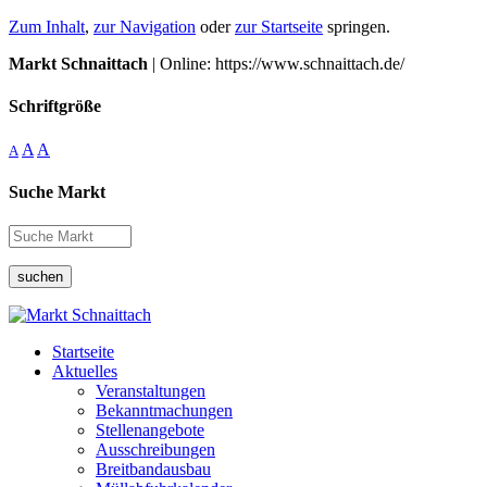
Zum Inhalt
,
zur Navigation
oder
zur Startseite
springen.
Markt Schnaittach
| Online: https://www.schnaittach.de/
Schriftgröße
A
A
A
Suche Markt
suchen
Startseite
Aktuelles
Veranstaltungen
Bekanntmachungen
Stellenangebote
Ausschreibungen
Breitbandausbau