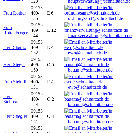
123
hauptverwaltung@schnaittach.de
09153
Frau Rother
409-
E 6
135
ordnungsamt@schnaittach.de
09153
Frau
409-
E 12
Rottenberger
144
finanzverwaltung@schnaittach.de
09153
Herr Shamo
409-
E 4
132
ewo@schnaittach.de
09153
Herr Steger
409-
O 5
150
bauamt@schnaittach.de
09153
Frau Steindl
409-
E 4
131
ewo@schnaittach.de
09153
Herr
409-
O 2
Stellmach
154
bauamt@schnaittach.de
09153
Herr Stiegler
409-
O 4
151
bauamt@schnaittach.de
09153