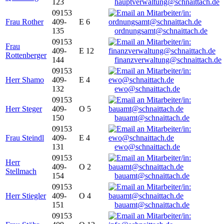
123
hauptverwaltung@schnaittach.de
09153
Frau Rother
409-
E 6
135
ordnungsamt@schnaittach.de
09153
Frau
409-
E 12
Rottenberger
144
finanzverwaltung@schnaittach.de
09153
Herr Shamo
409-
E 4
132
ewo@schnaittach.de
09153
Herr Steger
409-
O 5
150
bauamt@schnaittach.de
09153
Frau Steindl
409-
E 4
131
ewo@schnaittach.de
09153
Herr
409-
O 2
Stellmach
154
bauamt@schnaittach.de
09153
Herr Stiegler
409-
O 4
151
bauamt@schnaittach.de
09153