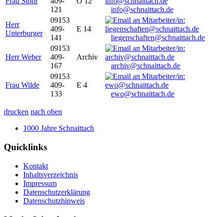
Frau Stöhr
409-
O 12
121
info@schnaittach.de
09153
Herr
409-
E 14
Unterburger
141
liegenschaften@schnaittach.de
09153
Herr Weber
409-
Archiv
167
archiv@schnaittach.de
09153
Frau Wilde
409-
E 4
133
ewo@schnaittach.de
drucken
nach oben
1000 Jahre Schnaittach
Quicklinks
Kontakt
Inhaltsverzeichnis
Impressum
Datenschutzerklärung
Datenschutzhinweis