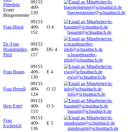
09153
Pitterlein
409-
Erster
120
buergermeister@schnaittach.de
Bürgermeister
09153
Frau Bisch
409-
O 4
152
bauamt@schnaittach.de
Dr. Frau
09153
Brandmüller-
409-
DG 4
Pfeil
157
n.brandmueller-
pfeil@schnaittach.de
09153
Frau Braun
409-
E 4
130
ewo@schnaittach.de
09153
Frau Brendl
409-
O 12
124
info@schnaittach.de
09153
Herr Ertel
409-
O 3
153
bauamt@schnaittach.de
09153
Frau
409-
E 5
Escherich
136
standesamt@schnaittach.de