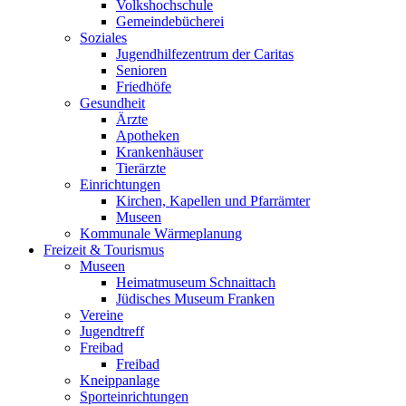
Volkshochschule
Gemeindebücherei
Soziales
Jugendhilfezentrum der Caritas
Senioren
Friedhöfe
Gesundheit
Ärzte
Apotheken
Krankenhäuser
Tierärzte
Einrichtungen
Kirchen, Kapellen und Pfarrämter
Museen
Kommunale Wärmeplanung
Freizeit & Tourismus
Museen
Heimatmuseum Schnaittach
Jüdisches Museum Franken
Vereine
Jugendtreff
Freibad
Freibad
Kneippanlage
Sporteinrichtungen