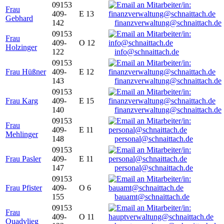
09153
Frau
409-
E 13
Gebhard
142
finanzverwaltung@schnaittach.de
09153
Frau
409-
O 12
Holzinger
122
info@schnaittach.de
09153
Frau Hüßner
409-
E 12
143
finanzverwaltung@schnaittach.de
09153
Frau Karg
409-
E 15
140
finanzverwaltung@schnaittach.de
09153
Frau
409-
E 11
Mehlinger
148
personal@schnaittach.de
09153
Frau Pasler
409-
E 11
147
personal@schnaittach.de
09153
Frau Pfister
409-
O 6
155
bauamt@schnaittach.de
09153
Frau
409-
O 11
Quadvlieg