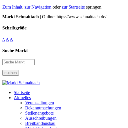
Zum Inhalt
,
zur Navigation
oder
zur Startseite
springen.
Markt Schnaittach
| Online: https://www.schnaittach.de/
Schriftgröße
A
A
A
Suche Markt
suchen
Startseite
Aktuelles
Veranstaltungen
Bekanntmachungen
Stellenangebote
Ausschreibungen
Breitbandausbau