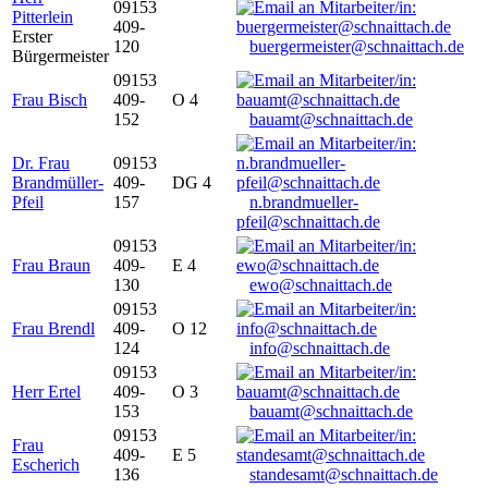
09153
Pitterlein
409-
Erster
120
buergermeister@schnaittach.de
Bürgermeister
09153
Frau Bisch
409-
O 4
152
bauamt@schnaittach.de
Dr. Frau
09153
Brandmüller-
409-
DG 4
Pfeil
157
n.brandmueller-
pfeil@schnaittach.de
09153
Frau Braun
409-
E 4
130
ewo@schnaittach.de
09153
Frau Brendl
409-
O 12
124
info@schnaittach.de
09153
Herr Ertel
409-
O 3
153
bauamt@schnaittach.de
09153
Frau
409-
E 5
Escherich
136
standesamt@schnaittach.de