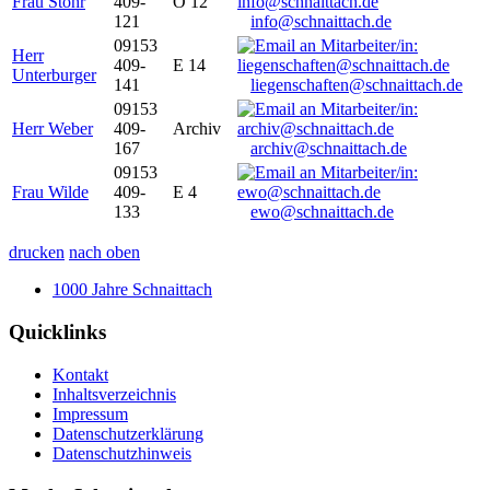
Frau Stöhr
409-
O 12
121
info@schnaittach.de
09153
Herr
409-
E 14
Unterburger
141
liegenschaften@schnaittach.de
09153
Herr Weber
409-
Archiv
167
archiv@schnaittach.de
09153
Frau Wilde
409-
E 4
133
ewo@schnaittach.de
drucken
nach oben
1000 Jahre Schnaittach
Quicklinks
Kontakt
Inhaltsverzeichnis
Impressum
Datenschutzerklärung
Datenschutzhinweis