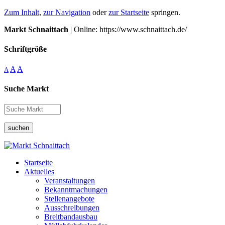
Zum Inhalt
,
zur Navigation
oder
zur Startseite
springen.
Markt Schnaittach
| Online: https://www.schnaittach.de/
Schriftgröße
A
A
A
Suche Markt
suchen
Startseite
Aktuelles
Veranstaltungen
Bekanntmachungen
Stellenangebote
Ausschreibungen
Breitbandausbau