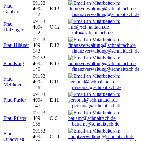
09153
Frau
409-
E 13
Gebhard
142
finanzverwaltung@schnaittach.de
09153
Frau
409-
O 12
Holzinger
122
info@schnaittach.de
09153
Frau Hüßner
409-
E 12
143
finanzverwaltung@schnaittach.de
09153
Frau Karg
409-
E 15
140
finanzverwaltung@schnaittach.de
09153
Frau
409-
E 11
Mehlinger
148
personal@schnaittach.de
09153
Frau Pasler
409-
E 11
147
personal@schnaittach.de
09153
Frau Pfister
409-
O 6
155
bauamt@schnaittach.de
09153
Frau
409-
O 11
Quadvlieg