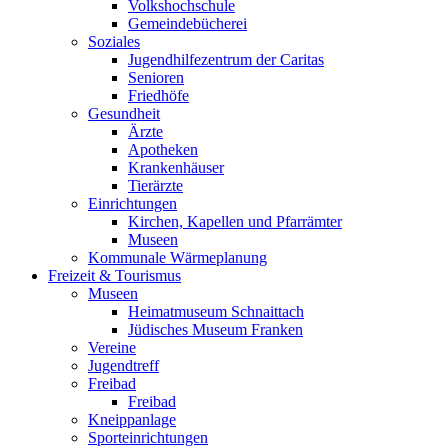
Volkshochschule
Gemeindebücherei
Soziales
Jugendhilfezentrum der Caritas
Senioren
Friedhöfe
Gesundheit
Ärzte
Apotheken
Krankenhäuser
Tierärzte
Einrichtungen
Kirchen, Kapellen und Pfarrämter
Museen
Kommunale Wärmeplanung
Freizeit & Tourismus
Museen
Heimatmuseum Schnaittach
Jüdisches Museum Franken
Vereine
Jugendtreff
Freibad
Freibad
Kneippanlage
Sporteinrichtungen