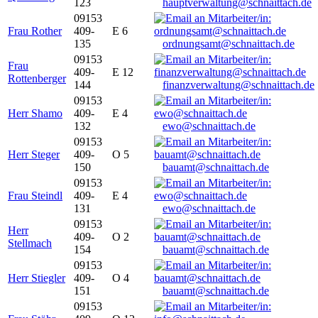
123
hauptverwaltung@schnaittach.de
09153
Frau Rother
409-
E 6
135
ordnungsamt@schnaittach.de
09153
Frau
409-
E 12
Rottenberger
144
finanzverwaltung@schnaittach.de
09153
Herr Shamo
409-
E 4
132
ewo@schnaittach.de
09153
Herr Steger
409-
O 5
150
bauamt@schnaittach.de
09153
Frau Steindl
409-
E 4
131
ewo@schnaittach.de
09153
Herr
409-
O 2
Stellmach
154
bauamt@schnaittach.de
09153
Herr Stiegler
409-
O 4
151
bauamt@schnaittach.de
09153