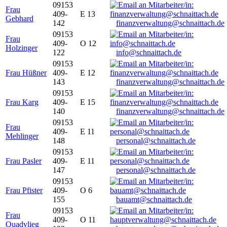
09153
Frau
409-
E 13
Gebhard
142
finanzverwaltung@schnaittach.de
09153
Frau
409-
O 12
Holzinger
122
info@schnaittach.de
09153
Frau Hüßner
409-
E 12
143
finanzverwaltung@schnaittach.de
09153
Frau Karg
409-
E 15
140
finanzverwaltung@schnaittach.de
09153
Frau
409-
E 11
Mehlinger
148
personal@schnaittach.de
09153
Frau Pasler
409-
E 11
147
personal@schnaittach.de
09153
Frau Pfister
409-
O 6
155
bauamt@schnaittach.de
09153
Frau
409-
O 11
Quadvlieg