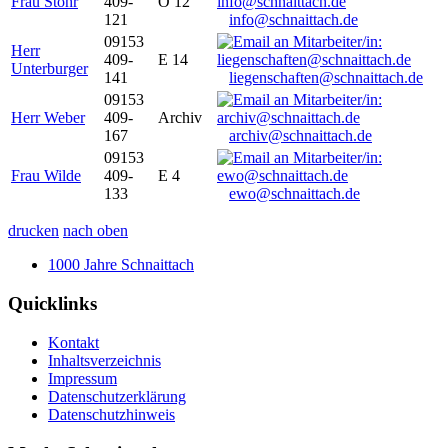
Frau Stöhr
409-
O 12
121
info@schnaittach.de
09153
Herr
409-
E 14
Unterburger
141
liegenschaften@schnaittach.de
09153
Herr Weber
409-
Archiv
167
archiv@schnaittach.de
09153
Frau Wilde
409-
E 4
133
ewo@schnaittach.de
drucken
nach oben
1000 Jahre Schnaittach
Quicklinks
Kontakt
Inhaltsverzeichnis
Impressum
Datenschutzerklärung
Datenschutzhinweis