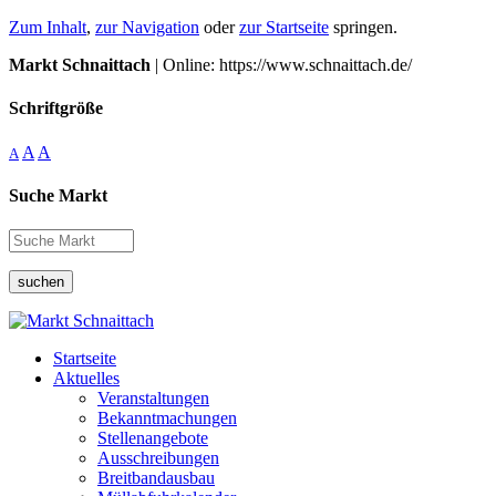
Zum Inhalt
,
zur Navigation
oder
zur Startseite
springen.
Markt Schnaittach
| Online: https://www.schnaittach.de/
Schriftgröße
A
A
A
Suche Markt
suchen
Startseite
Aktuelles
Veranstaltungen
Bekanntmachungen
Stellenangebote
Ausschreibungen
Breitbandausbau