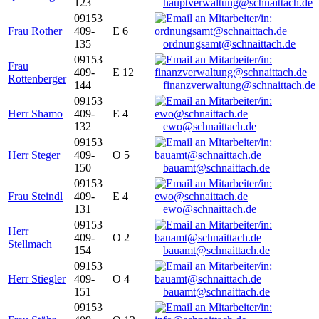
123
hauptverwaltung@schnaittach.de
09153
Frau Rother
409-
E 6
135
ordnungsamt@schnaittach.de
09153
Frau
409-
E 12
Rottenberger
144
finanzverwaltung@schnaittach.de
09153
Herr Shamo
409-
E 4
132
ewo@schnaittach.de
09153
Herr Steger
409-
O 5
150
bauamt@schnaittach.de
09153
Frau Steindl
409-
E 4
131
ewo@schnaittach.de
09153
Herr
409-
O 2
Stellmach
154
bauamt@schnaittach.de
09153
Herr Stiegler
409-
O 4
151
bauamt@schnaittach.de
09153