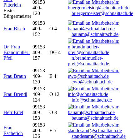
09153
Pitterlein
409-
Erster
120
buergermeister@schnaittach.de
Bürgermeister
09153
Frau Bisch
409-
O 4
152
bauamt@schnaittach.de
Dr. Frau
09153
Brandmüller-
409-
DG 4
Pfeil
157
n.brandmueller-
pfeil@schnaittach.de
09153
Frau Braun
409-
E 4
130
ewo@schnaittach.de
09153
Frau Brendl
409-
O 12
124
info@schnaittach.de
09153
Herr Ertel
409-
O 3
153
bauamt@schnaittach.de
09153
Frau
409-
E 5
Escherich
136
standesamt@schnaittach.de