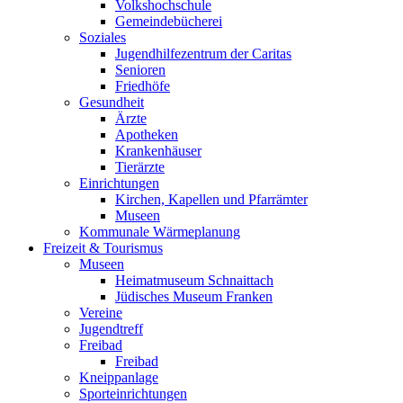
Volkshochschule
Gemeindebücherei
Soziales
Jugendhilfezentrum der Caritas
Senioren
Friedhöfe
Gesundheit
Ärzte
Apotheken
Krankenhäuser
Tierärzte
Einrichtungen
Kirchen, Kapellen und Pfarrämter
Museen
Kommunale Wärmeplanung
Freizeit & Tourismus
Museen
Heimatmuseum Schnaittach
Jüdisches Museum Franken
Vereine
Jugendtreff
Freibad
Freibad
Kneippanlage
Sporteinrichtungen