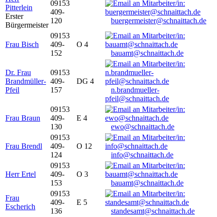
09153
Pitterlein
409-
Erster
120
buergermeister@schnaittach.de
Bürgermeister
09153
Frau Bisch
409-
O 4
152
bauamt@schnaittach.de
Dr. Frau
09153
Brandmüller-
409-
DG 4
Pfeil
157
n.brandmueller-
pfeil@schnaittach.de
09153
Frau Braun
409-
E 4
130
ewo@schnaittach.de
09153
Frau Brendl
409-
O 12
124
info@schnaittach.de
09153
Herr Ertel
409-
O 3
153
bauamt@schnaittach.de
09153
Frau
409-
E 5
Escherich
136
standesamt@schnaittach.de