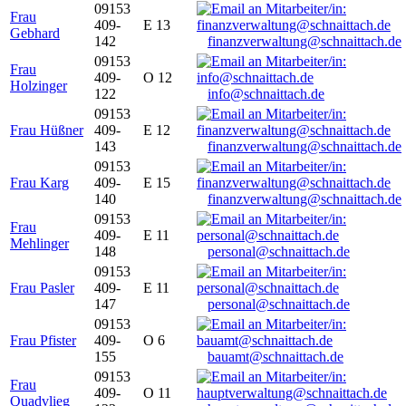
09153
Frau
409-
E 13
Gebhard
142
finanzverwaltung@schnaittach.de
09153
Frau
409-
O 12
Holzinger
122
info@schnaittach.de
09153
Frau Hüßner
409-
E 12
143
finanzverwaltung@schnaittach.de
09153
Frau Karg
409-
E 15
140
finanzverwaltung@schnaittach.de
09153
Frau
409-
E 11
Mehlinger
148
personal@schnaittach.de
09153
Frau Pasler
409-
E 11
147
personal@schnaittach.de
09153
Frau Pfister
409-
O 6
155
bauamt@schnaittach.de
09153
Frau
409-
O 11
Quadvlieg