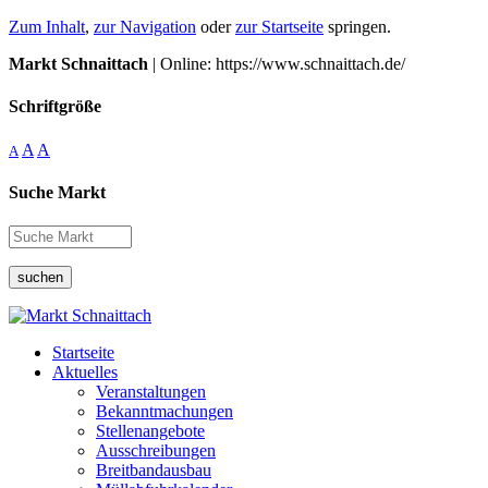
Zum Inhalt
,
zur Navigation
oder
zur Startseite
springen.
Markt Schnaittach
| Online: https://www.schnaittach.de/
Schriftgröße
A
A
A
Suche Markt
suchen
Startseite
Aktuelles
Veranstaltungen
Bekanntmachungen
Stellenangebote
Ausschreibungen
Breitbandausbau