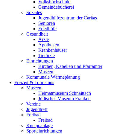
Volkshochschule
Gemeindebücherei
Soziales
Jugendhilfezentrum der Caritas
Senioren
Friedhöfe
Gesundheit
Ärzte
Apotheken
Krankenhäuser
Tierärzte
Einrichtungen
Kirchen, Kapellen und Pfarrämter
Museen
Kommunale Wärmeplanung
Freizeit & Tourismus
Museen
Heimatmuseum Schnaittach
Jüdisches Museum Franken
Vereine
Jugendtreff
Freibad
Freibad
Kneippanlage
Sporteinrichtungen