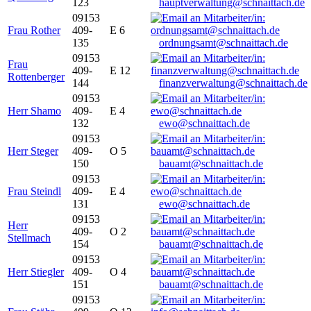
123
hauptverwaltung@schnaittach.de
09153
Frau Rother
409-
E 6
135
ordnungsamt@schnaittach.de
09153
Frau
409-
E 12
Rottenberger
144
finanzverwaltung@schnaittach.de
09153
Herr Shamo
409-
E 4
132
ewo@schnaittach.de
09153
Herr Steger
409-
O 5
150
bauamt@schnaittach.de
09153
Frau Steindl
409-
E 4
131
ewo@schnaittach.de
09153
Herr
409-
O 2
Stellmach
154
bauamt@schnaittach.de
09153
Herr Stiegler
409-
O 4
151
bauamt@schnaittach.de
09153