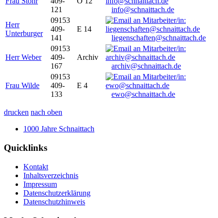
Frau Stöhr
409-
O 12
121
info@schnaittach.de
09153
Herr
409-
E 14
Unterburger
141
liegenschaften@schnaittach.de
09153
Herr Weber
409-
Archiv
167
archiv@schnaittach.de
09153
Frau Wilde
409-
E 4
133
ewo@schnaittach.de
drucken
nach oben
1000 Jahre Schnaittach
Quicklinks
Kontakt
Inhaltsverzeichnis
Impressum
Datenschutzerklärung
Datenschutzhinweis