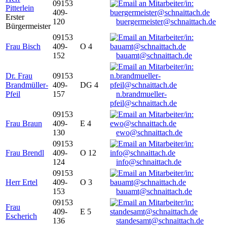
09153
Pitterlein
409-
Erster
120
buergermeister@schnaittach.de
Bürgermeister
09153
Frau Bisch
409-
O 4
152
bauamt@schnaittach.de
Dr. Frau
09153
Brandmüller-
409-
DG 4
Pfeil
157
n.brandmueller-
pfeil@schnaittach.de
09153
Frau Braun
409-
E 4
130
ewo@schnaittach.de
09153
Frau Brendl
409-
O 12
124
info@schnaittach.de
09153
Herr Ertel
409-
O 3
153
bauamt@schnaittach.de
09153
Frau
409-
E 5
Escherich
136
standesamt@schnaittach.de