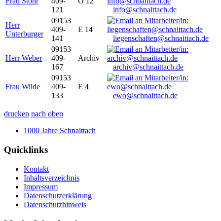
Frau Stöhr
409-
O 12
121
info@schnaittach.de
09153
Herr
409-
E 14
Unterburger
141
liegenschaften@schnaittach.de
09153
Herr Weber
409-
Archiv
167
archiv@schnaittach.de
09153
Frau Wilde
409-
E 4
133
ewo@schnaittach.de
drucken
nach oben
1000 Jahre Schnaittach
Quicklinks
Kontakt
Inhaltsverzeichnis
Impressum
Datenschutzerklärung
Datenschutzhinweis