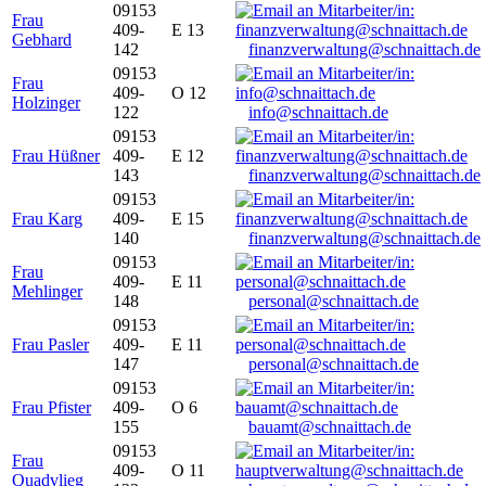
09153
Frau
409-
E 13
Gebhard
142
finanzverwaltung@schnaittach.de
09153
Frau
409-
O 12
Holzinger
122
info@schnaittach.de
09153
Frau Hüßner
409-
E 12
143
finanzverwaltung@schnaittach.de
09153
Frau Karg
409-
E 15
140
finanzverwaltung@schnaittach.de
09153
Frau
409-
E 11
Mehlinger
148
personal@schnaittach.de
09153
Frau Pasler
409-
E 11
147
personal@schnaittach.de
09153
Frau Pfister
409-
O 6
155
bauamt@schnaittach.de
09153
Frau
409-
O 11
Quadvlieg