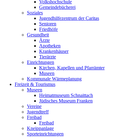
Volkshochschule
Gemeindebücherei
Soziales
Jugendhilfezentrum der Caritas
Senioren
Friedhöfe
Gesundheit
Ärzte
Apotheken
Krankenhäuser
Tierärzte
Einrichtungen
Kirchen, Kapellen und Pfarrämter
Museen
Kommunale Wärmeplanung
Freizeit & Tourismus
Museen
Heimatmuseum Schnaittach
Jüdisches Museum Franken
Vereine
Jugendtreff
Freibad
Freibad
Kneippanlage
Sporteinrichtungen