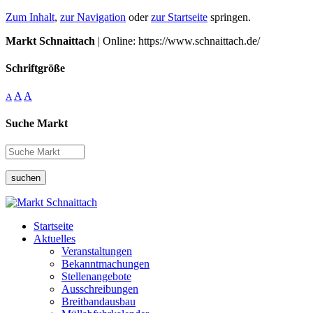
Zum Inhalt
,
zur Navigation
oder
zur Startseite
springen.
Markt Schnaittach
| Online: https://www.schnaittach.de/
Schriftgröße
A
A
A
Suche Markt
suchen
Startseite
Aktuelles
Veranstaltungen
Bekanntmachungen
Stellenangebote
Ausschreibungen
Breitbandausbau