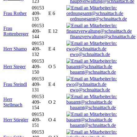
123
hauptverwaltung@schnaittach.de
09153
Frau Rother
409-
E 6
135
ordnungsamt@schnaittach.de
09153
Frau
409-
E 12
Rottenberger
144
finanzverwaltung@schnaittach.de
09153
Herr Shamo
409-
E 4
132
ewo@schnaittach.de
09153
Herr Steger
409-
O 5
150
bauamt@schnaittach.de
09153
Frau Steindl
409-
E 4
131
ewo@schnaittach.de
09153
Herr
409-
O 2
Stellmach
154
bauamt@schnaittach.de
09153
Herr Stiegler
409-
O 4
151
bauamt@schnaittach.de
09153