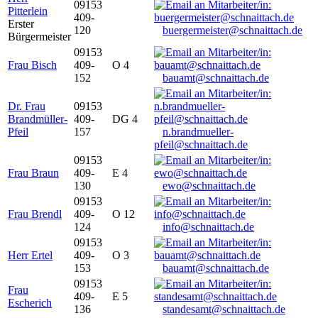
09153
Pitterlein
409-
Erster
120
buergermeister@schnaittach.de
Bürgermeister
09153
Frau Bisch
409-
O 4
152
bauamt@schnaittach.de
Dr. Frau
09153
Brandmüller-
409-
DG 4
Pfeil
157
n.brandmueller-
pfeil@schnaittach.de
09153
Frau Braun
409-
E 4
130
ewo@schnaittach.de
09153
Frau Brendl
409-
O 12
124
info@schnaittach.de
09153
Herr Ertel
409-
O 3
153
bauamt@schnaittach.de
09153
Frau
409-
E 5
Escherich
136
standesamt@schnaittach.de