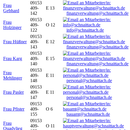
09153
Frau
409-
E 13
Gebhard
142
finanzverwaltung@schnaittach.de
09153
Frau
409-
O 12
Holzinger
122
info@schnaittach.de
09153
Frau Hüßner
409-
E 12
143
finanzverwaltung@schnaittach.de
09153
Frau Karg
409-
E 15
140
finanzverwaltung@schnaittach.de
09153
Frau
409-
E 11
Mehlinger
148
personal@schnaittach.de
09153
Frau Pasler
409-
E 11
147
personal@schnaittach.de
09153
Frau Pfister
409-
O 6
155
bauamt@schnaittach.de
09153
Frau
409-
O 11
Quadvlieg