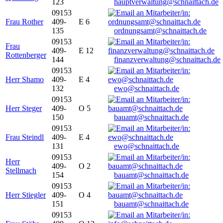
123
hauptverwaltung@schnaittach.de
09153
Frau Rother
409-
E 6
135
ordnungsamt@schnaittach.de
09153
Frau
409-
E 12
Rottenberger
144
finanzverwaltung@schnaittach.de
09153
Herr Shamo
409-
E 4
132
ewo@schnaittach.de
09153
Herr Steger
409-
O 5
150
bauamt@schnaittach.de
09153
Frau Steindl
409-
E 4
131
ewo@schnaittach.de
09153
Herr
409-
O 2
Stellmach
154
bauamt@schnaittach.de
09153
Herr Stiegler
409-
O 4
151
bauamt@schnaittach.de
09153