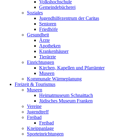
Volkshochschule
Gemeindebücherei
Soziales
Jugendhilfezentrum der Caritas
Senioren
Friedhöfe
Gesundheit
Ärzte
Apotheken
Krankenhäuser
Tierärzte
Einrichtungen
Kirchen, Kapellen und Pfarrämter
Museen
Kommunale Wärmeplanung
Freizeit & Tourismus
Museen
Heimatmuseum Schnaittach
Jüdisches Museum Franken
Vereine
Jugendtreff
Freibad
Freibad
Kneippanlage
Sporteinrichtungen