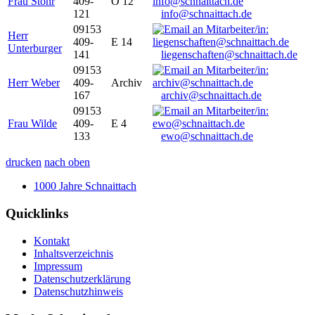
Frau Stöhr
409-
O 12
121
info@schnaittach.de
09153
Herr
409-
E 14
Unterburger
141
liegenschaften@schnaittach.de
09153
Herr Weber
409-
Archiv
167
archiv@schnaittach.de
09153
Frau Wilde
409-
E 4
133
ewo@schnaittach.de
drucken
nach oben
1000 Jahre Schnaittach
Quicklinks
Kontakt
Inhaltsverzeichnis
Impressum
Datenschutzerklärung
Datenschutzhinweis