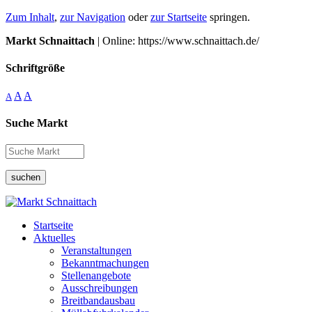
Zum Inhalt
,
zur Navigation
oder
zur Startseite
springen.
Markt Schnaittach
| Online: https://www.schnaittach.de/
Schriftgröße
A
A
A
Suche Markt
suchen
Startseite
Aktuelles
Veranstaltungen
Bekanntmachungen
Stellenangebote
Ausschreibungen
Breitbandausbau