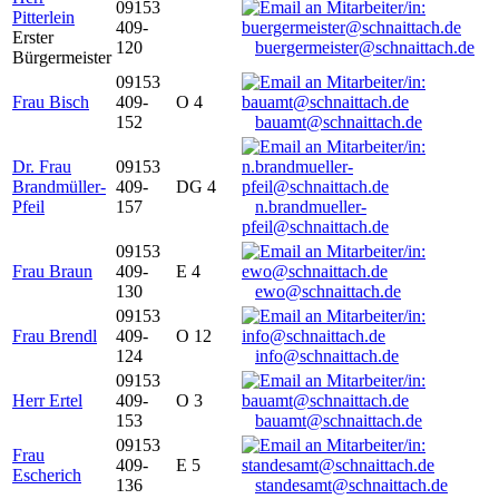
09153
Pitterlein
409-
Erster
120
buergermeister@schnaittach.de
Bürgermeister
09153
Frau Bisch
409-
O 4
152
bauamt@schnaittach.de
Dr. Frau
09153
Brandmüller-
409-
DG 4
Pfeil
157
n.brandmueller-
pfeil@schnaittach.de
09153
Frau Braun
409-
E 4
130
ewo@schnaittach.de
09153
Frau Brendl
409-
O 12
124
info@schnaittach.de
09153
Herr Ertel
409-
O 3
153
bauamt@schnaittach.de
09153
Frau
409-
E 5
Escherich
136
standesamt@schnaittach.de