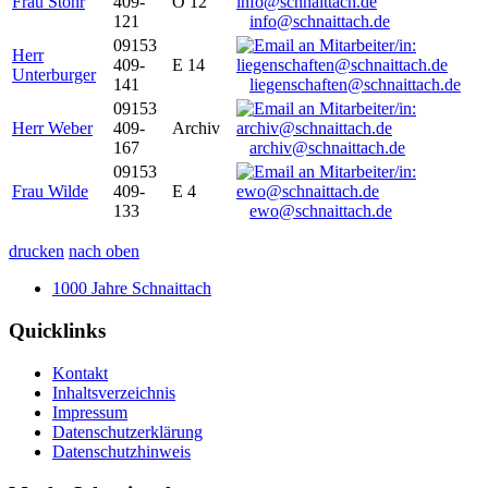
Frau Stöhr
409-
O 12
121
info@schnaittach.de
09153
Herr
409-
E 14
Unterburger
141
liegenschaften@schnaittach.de
09153
Herr Weber
409-
Archiv
167
archiv@schnaittach.de
09153
Frau Wilde
409-
E 4
133
ewo@schnaittach.de
drucken
nach oben
1000 Jahre Schnaittach
Quicklinks
Kontakt
Inhaltsverzeichnis
Impressum
Datenschutzerklärung
Datenschutzhinweis