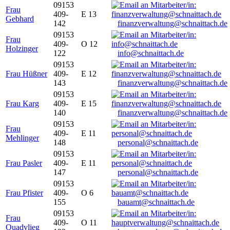
09153
Frau
409-
E 13
Gebhard
142
finanzverwaltung@schnaittach.de
09153
Frau
409-
O 12
Holzinger
122
info@schnaittach.de
09153
Frau Hüßner
409-
E 12
143
finanzverwaltung@schnaittach.de
09153
Frau Karg
409-
E 15
140
finanzverwaltung@schnaittach.de
09153
Frau
409-
E 11
Mehlinger
148
personal@schnaittach.de
09153
Frau Pasler
409-
E 11
147
personal@schnaittach.de
09153
Frau Pfister
409-
O 6
155
bauamt@schnaittach.de
09153
Frau
409-
O 11
Quadvlieg