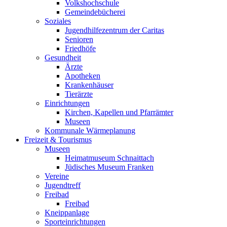
Volkshochschule
Gemeindebücherei
Soziales
Jugendhilfezentrum der Caritas
Senioren
Friedhöfe
Gesundheit
Ärzte
Apotheken
Krankenhäuser
Tierärzte
Einrichtungen
Kirchen, Kapellen und Pfarrämter
Museen
Kommunale Wärmeplanung
Freizeit & Tourismus
Museen
Heimatmuseum Schnaittach
Jüdisches Museum Franken
Vereine
Jugendtreff
Freibad
Freibad
Kneippanlage
Sporteinrichtungen