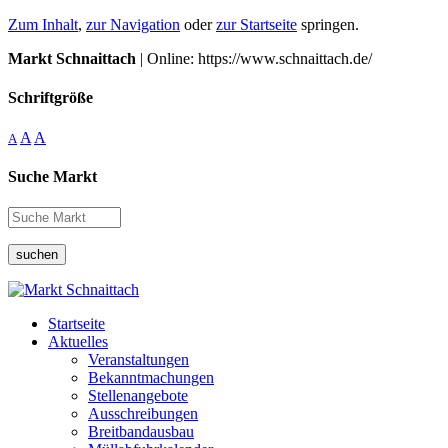
Zum Inhalt
,
zur Navigation
oder
zur Startseite
springen.
Markt Schnaittach
| Online: https://www.schnaittach.de/
Schriftgröße
A
A
A
Suche Markt
suchen
Startseite
Aktuelles
Veranstaltungen
Bekanntmachungen
Stellenangebote
Ausschreibungen
Breitbandausbau