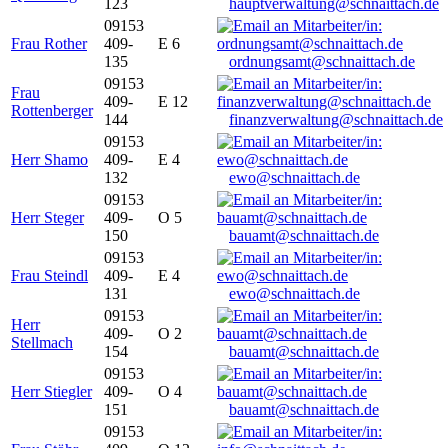
123
hauptverwaltung@schnaittach.de
09153
Frau Rother
409-
E 6
135
ordnungsamt@schnaittach.de
09153
Frau
409-
E 12
Rottenberger
144
finanzverwaltung@schnaittach.de
09153
Herr Shamo
409-
E 4
132
ewo@schnaittach.de
09153
Herr Steger
409-
O 5
150
bauamt@schnaittach.de
09153
Frau Steindl
409-
E 4
131
ewo@schnaittach.de
09153
Herr
409-
O 2
Stellmach
154
bauamt@schnaittach.de
09153
Herr Stiegler
409-
O 4
151
bauamt@schnaittach.de
09153