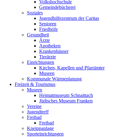
Volkshochschule
Gemeindebücherei
Soziales
Jugendhilfezentrum der Caritas
Senioren
Friedhöfe
Gesundheit
Ärzte
Apotheken
Krankenhäuser
Tierärzte
Einrichtungen
Kirchen, Kapellen und Pfarrämter
Museen
Kommunale Wärmeplanung
Freizeit & Tourismus
Museen
Heimatmuseum Schnaittach
Jüdisches Museum Franken
Vereine
Jugendtreff
Freibad
Freibad
Kneippanlage
Sporteinrichtungen