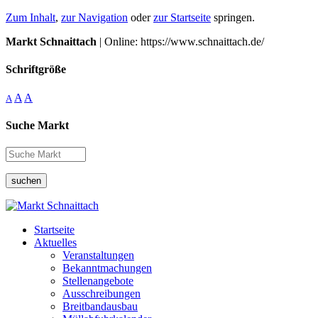
Zum Inhalt
,
zur Navigation
oder
zur Startseite
springen.
Markt Schnaittach
| Online: https://www.schnaittach.de/
Schriftgröße
A
A
A
Suche Markt
suchen
Startseite
Aktuelles
Veranstaltungen
Bekanntmachungen
Stellenangebote
Ausschreibungen
Breitbandausbau