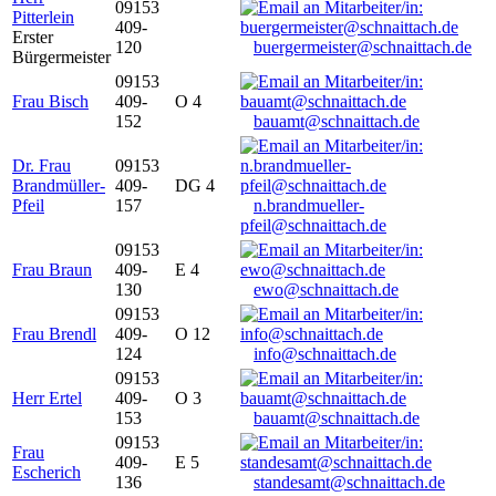
09153
Pitterlein
409-
Erster
120
buergermeister@schnaittach.de
Bürgermeister
09153
Frau Bisch
409-
O 4
152
bauamt@schnaittach.de
Dr. Frau
09153
Brandmüller-
409-
DG 4
Pfeil
157
n.brandmueller-
pfeil@schnaittach.de
09153
Frau Braun
409-
E 4
130
ewo@schnaittach.de
09153
Frau Brendl
409-
O 12
124
info@schnaittach.de
09153
Herr Ertel
409-
O 3
153
bauamt@schnaittach.de
09153
Frau
409-
E 5
Escherich
136
standesamt@schnaittach.de