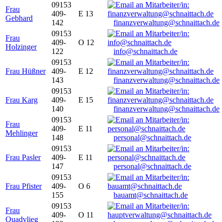
09153
Frau
409-
E 13
Gebhard
142
finanzverwaltung@schnaittach.de
09153
Frau
409-
O 12
Holzinger
122
info@schnaittach.de
09153
Frau Hüßner
409-
E 12
143
finanzverwaltung@schnaittach.de
09153
Frau Karg
409-
E 15
140
finanzverwaltung@schnaittach.de
09153
Frau
409-
E 11
Mehlinger
148
personal@schnaittach.de
09153
Frau Pasler
409-
E 11
147
personal@schnaittach.de
09153
Frau Pfister
409-
O 6
155
bauamt@schnaittach.de
09153
Frau
409-
O 11
Quadvlieg