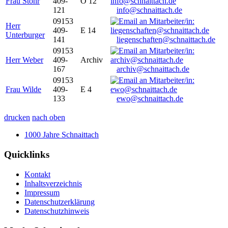
Frau Stöhr
409-
O 12
121
info@schnaittach.de
09153
Herr
409-
E 14
Unterburger
141
liegenschaften@schnaittach.de
09153
Herr Weber
409-
Archiv
167
archiv@schnaittach.de
09153
Frau Wilde
409-
E 4
133
ewo@schnaittach.de
drucken
nach oben
1000 Jahre Schnaittach
Quicklinks
Kontakt
Inhaltsverzeichnis
Impressum
Datenschutzerklärung
Datenschutzhinweis