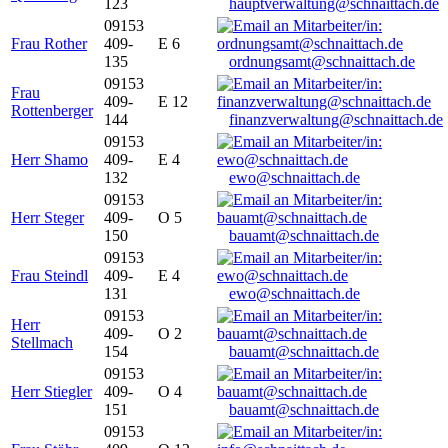
123
hauptverwaltung@schnaittach.de
09153
Frau Rother
409-
E 6
135
ordnungsamt@schnaittach.de
09153
Frau
409-
E 12
Rottenberger
144
finanzverwaltung@schnaittach.de
09153
Herr Shamo
409-
E 4
132
ewo@schnaittach.de
09153
Herr Steger
409-
O 5
150
bauamt@schnaittach.de
09153
Frau Steindl
409-
E 4
131
ewo@schnaittach.de
09153
Herr
409-
O 2
Stellmach
154
bauamt@schnaittach.de
09153
Herr Stiegler
409-
O 4
151
bauamt@schnaittach.de
09153