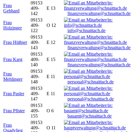
09153
Frau
409-
E 13
Gebhard
142
finanzverwaltung@schnaittach.de
09153
Frau
409-
O 12
Holzinger
122
info@schnaittach.de
09153
Frau Hüßner
409-
E 12
143
finanzverwaltung@schnaittach.de
09153
Frau Karg
409-
E 15
140
finanzverwaltung@schnaittach.de
09153
Frau
409-
E 11
Mehlinger
148
personal@schnaittach.de
09153
Frau Pasler
409-
E 11
147
personal@schnaittach.de
09153
Frau Pfister
409-
O 6
155
bauamt@schnaittach.de
09153
Frau
409-
O 11
Quadvlieg