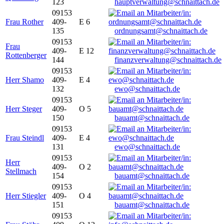
123
hauptverwaltung@schnaittach.de
09153
Frau Rother
409-
E 6
135
ordnungsamt@schnaittach.de
09153
Frau
409-
E 12
Rottenberger
144
finanzverwaltung@schnaittach.de
09153
Herr Shamo
409-
E 4
132
ewo@schnaittach.de
09153
Herr Steger
409-
O 5
150
bauamt@schnaittach.de
09153
Frau Steindl
409-
E 4
131
ewo@schnaittach.de
09153
Herr
409-
O 2
Stellmach
154
bauamt@schnaittach.de
09153
Herr Stiegler
409-
O 4
151
bauamt@schnaittach.de
09153