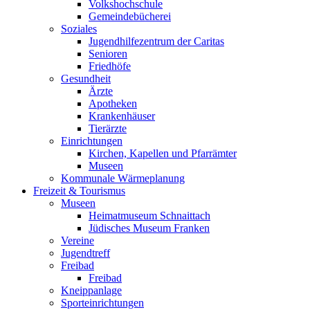
Volkshochschule
Gemeindebücherei
Soziales
Jugendhilfezentrum der Caritas
Senioren
Friedhöfe
Gesundheit
Ärzte
Apotheken
Krankenhäuser
Tierärzte
Einrichtungen
Kirchen, Kapellen und Pfarrämter
Museen
Kommunale Wärmeplanung
Freizeit & Tourismus
Museen
Heimatmuseum Schnaittach
Jüdisches Museum Franken
Vereine
Jugendtreff
Freibad
Freibad
Kneippanlage
Sporteinrichtungen