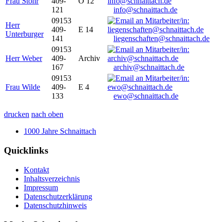
Frau Stöhr
409-
O 12
121
info@schnaittach.de
09153
Herr
409-
E 14
Unterburger
141
liegenschaften@schnaittach.de
09153
Herr Weber
409-
Archiv
167
archiv@schnaittach.de
09153
Frau Wilde
409-
E 4
133
ewo@schnaittach.de
drucken
nach oben
1000 Jahre Schnaittach
Quicklinks
Kontakt
Inhaltsverzeichnis
Impressum
Datenschutzerklärung
Datenschutzhinweis