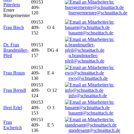
09153
Pitterlein
409-
Erster
120
buergermeister@schnaittach.de
Bürgermeister
09153
Frau Bisch
409-
O 4
152
bauamt@schnaittach.de
Dr. Frau
09153
Brandmüller-
409-
DG 4
Pfeil
157
n.brandmueller-
pfeil@schnaittach.de
09153
Frau Braun
409-
E 4
130
ewo@schnaittach.de
09153
Frau Brendl
409-
O 12
124
info@schnaittach.de
09153
Herr Ertel
409-
O 3
153
bauamt@schnaittach.de
09153
Frau
409-
E 5
Escherich
136
standesamt@schnaittach.de