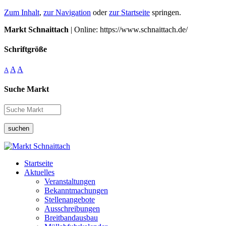
Zum Inhalt
,
zur Navigation
oder
zur Startseite
springen.
Markt Schnaittach
| Online: https://www.schnaittach.de/
Schriftgröße
A
A
A
Suche Markt
suchen
Startseite
Aktuelles
Veranstaltungen
Bekanntmachungen
Stellenangebote
Ausschreibungen
Breitbandausbau