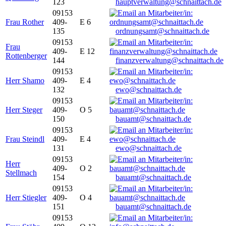
123
hauptverwaltung@schnaittach.de
09153
Frau Rother
409-
E 6
135
ordnungsamt@schnaittach.de
09153
Frau
409-
E 12
Rottenberger
144
finanzverwaltung@schnaittach.de
09153
Herr Shamo
409-
E 4
132
ewo@schnaittach.de
09153
Herr Steger
409-
O 5
150
bauamt@schnaittach.de
09153
Frau Steindl
409-
E 4
131
ewo@schnaittach.de
09153
Herr
409-
O 2
Stellmach
154
bauamt@schnaittach.de
09153
Herr Stiegler
409-
O 4
151
bauamt@schnaittach.de
09153