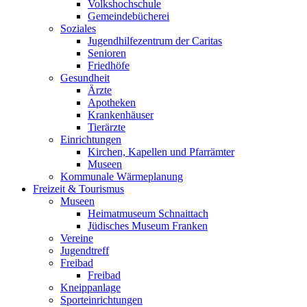
Volkshochschule
Gemeindebücherei
Soziales
Jugendhilfezentrum der Caritas
Senioren
Friedhöfe
Gesundheit
Ärzte
Apotheken
Krankenhäuser
Tierärzte
Einrichtungen
Kirchen, Kapellen und Pfarrämter
Museen
Kommunale Wärmeplanung
Freizeit & Tourismus
Museen
Heimatmuseum Schnaittach
Jüdisches Museum Franken
Vereine
Jugendtreff
Freibad
Freibad
Kneippanlage
Sporteinrichtungen