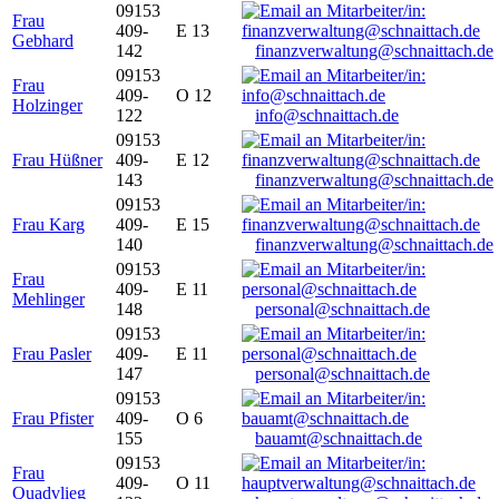
09153
Frau
409-
E 13
Gebhard
142
finanzverwaltung@schnaittach.de
09153
Frau
409-
O 12
Holzinger
122
info@schnaittach.de
09153
Frau Hüßner
409-
E 12
143
finanzverwaltung@schnaittach.de
09153
Frau Karg
409-
E 15
140
finanzverwaltung@schnaittach.de
09153
Frau
409-
E 11
Mehlinger
148
personal@schnaittach.de
09153
Frau Pasler
409-
E 11
147
personal@schnaittach.de
09153
Frau Pfister
409-
O 6
155
bauamt@schnaittach.de
09153
Frau
409-
O 11
Quadvlieg