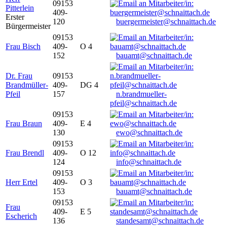
09153
Pitterlein
409-
Erster
120
buergermeister@schnaittach.de
Bürgermeister
09153
Frau Bisch
409-
O 4
152
bauamt@schnaittach.de
Dr. Frau
09153
Brandmüller-
409-
DG 4
Pfeil
157
n.brandmueller-
pfeil@schnaittach.de
09153
Frau Braun
409-
E 4
130
ewo@schnaittach.de
09153
Frau Brendl
409-
O 12
124
info@schnaittach.de
09153
Herr Ertel
409-
O 3
153
bauamt@schnaittach.de
09153
Frau
409-
E 5
Escherich
136
standesamt@schnaittach.de