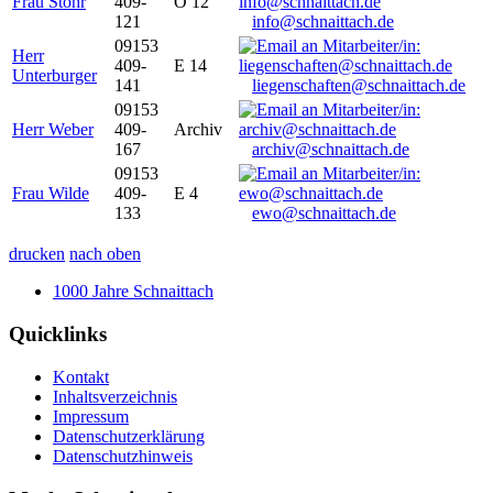
Frau Stöhr
409-
O 12
121
info@schnaittach.de
09153
Herr
409-
E 14
Unterburger
141
liegenschaften@schnaittach.de
09153
Herr Weber
409-
Archiv
167
archiv@schnaittach.de
09153
Frau Wilde
409-
E 4
133
ewo@schnaittach.de
drucken
nach oben
1000 Jahre Schnaittach
Quicklinks
Kontakt
Inhaltsverzeichnis
Impressum
Datenschutzerklärung
Datenschutzhinweis