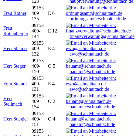
123
hauptverwaltung@schnaittach.de
09153
Frau Rother
409-
E 6
135
ordnungsamt@schnaittach.de
09153
Frau
409-
E 12
Rottenberger
144
finanzverwaltung@schnaittach.de
09153
Herr Shamo
409-
E 4
132
ewo@schnaittach.de
09153
Herr Steger
409-
O 5
150
bauamt@schnaittach.de
09153
Frau Steindl
409-
E 4
131
ewo@schnaittach.de
09153
Herr
409-
O 2
Stellmach
154
bauamt@schnaittach.de
09153
Herr Stiegler
409-
O 4
151
bauamt@schnaittach.de
09153