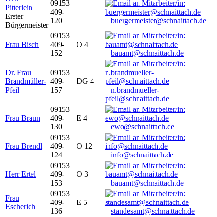
09153
Pitterlein
409-
Erster
120
buergermeister@schnaittach.de
Bürgermeister
09153
Frau Bisch
409-
O 4
152
bauamt@schnaittach.de
Dr. Frau
09153
Brandmüller-
409-
DG 4
Pfeil
157
n.brandmueller-
pfeil@schnaittach.de
09153
Frau Braun
409-
E 4
130
ewo@schnaittach.de
09153
Frau Brendl
409-
O 12
124
info@schnaittach.de
09153
Herr Ertel
409-
O 3
153
bauamt@schnaittach.de
09153
Frau
409-
E 5
Escherich
136
standesamt@schnaittach.de