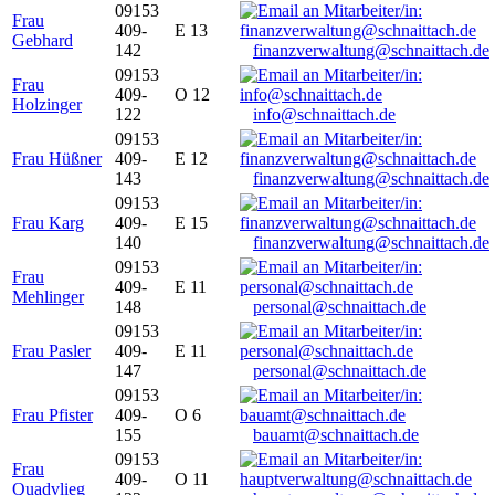
09153
Frau
409-
E 13
Gebhard
142
finanzverwaltung@schnaittach.de
09153
Frau
409-
O 12
Holzinger
122
info@schnaittach.de
09153
Frau Hüßner
409-
E 12
143
finanzverwaltung@schnaittach.de
09153
Frau Karg
409-
E 15
140
finanzverwaltung@schnaittach.de
09153
Frau
409-
E 11
Mehlinger
148
personal@schnaittach.de
09153
Frau Pasler
409-
E 11
147
personal@schnaittach.de
09153
Frau Pfister
409-
O 6
155
bauamt@schnaittach.de
09153
Frau
409-
O 11
Quadvlieg