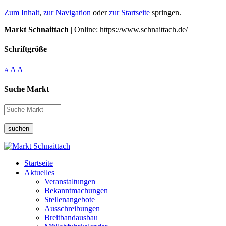
Zum Inhalt
,
zur Navigation
oder
zur Startseite
springen.
Markt Schnaittach
| Online: https://www.schnaittach.de/
Schriftgröße
A
A
A
Suche Markt
suchen
Startseite
Aktuelles
Veranstaltungen
Bekanntmachungen
Stellenangebote
Ausschreibungen
Breitbandausbau