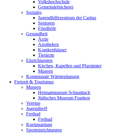
Volkshochschule
Gemeindebücherei
Soziales
Jugendhilfezentrum der Caritas
Senioren
Friedhöfe
Gesundheit
Ärzte
Apotheken
Krankenhäuser
Tierärzte
Einrichtungen
Kirchen, Kapellen und Pfarrämter
Museen
Kommunale Wärmeplanung
Freizeit & Tourismus
Museen
Heimatmuseum Schnaittach
Jüdisches Museum Franken
Vereine
Jugendtreff
Freibad
Freibad
Kneippanlage
Sporteinrichtungen