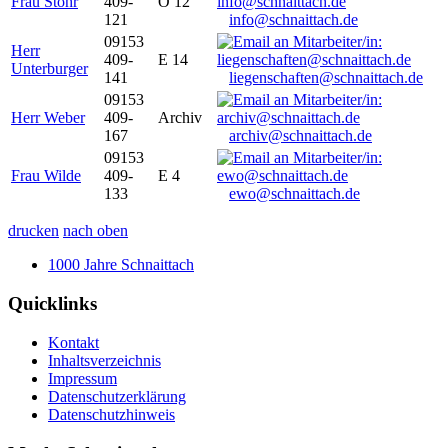
Frau Stöhr
409-
O 12
121
info@schnaittach.de
09153
Herr
409-
E 14
Unterburger
141
liegenschaften@schnaittach.de
09153
Herr Weber
409-
Archiv
167
archiv@schnaittach.de
09153
Frau Wilde
409-
E 4
133
ewo@schnaittach.de
drucken
nach oben
1000 Jahre Schnaittach
Quicklinks
Kontakt
Inhaltsverzeichnis
Impressum
Datenschutzerklärung
Datenschutzhinweis