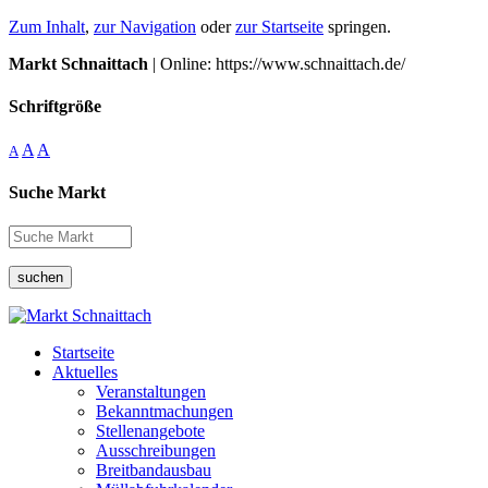
Zum Inhalt
,
zur Navigation
oder
zur Startseite
springen.
Markt Schnaittach
| Online: https://www.schnaittach.de/
Schriftgröße
A
A
A
Suche Markt
suchen
Startseite
Aktuelles
Veranstaltungen
Bekanntmachungen
Stellenangebote
Ausschreibungen
Breitbandausbau