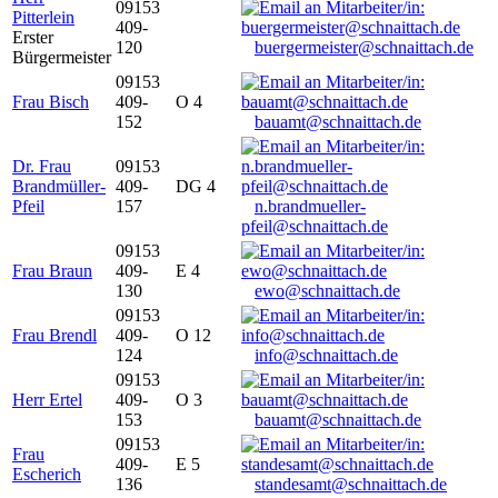
09153
Pitterlein
409-
Erster
120
buergermeister@schnaittach.de
Bürgermeister
09153
Frau Bisch
409-
O 4
152
bauamt@schnaittach.de
Dr. Frau
09153
Brandmüller-
409-
DG 4
Pfeil
157
n.brandmueller-
pfeil@schnaittach.de
09153
Frau Braun
409-
E 4
130
ewo@schnaittach.de
09153
Frau Brendl
409-
O 12
124
info@schnaittach.de
09153
Herr Ertel
409-
O 3
153
bauamt@schnaittach.de
09153
Frau
409-
E 5
Escherich
136
standesamt@schnaittach.de