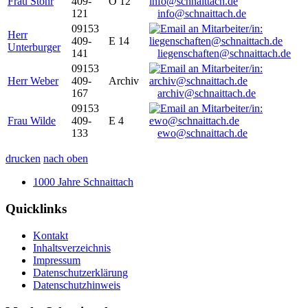
Frau Stöhr
409-
O 12
121
info@schnaittach.de
09153
Herr
409-
E 14
Unterburger
141
liegenschaften@schnaittach.de
09153
Herr Weber
409-
Archiv
167
archiv@schnaittach.de
09153
Frau Wilde
409-
E 4
133
ewo@schnaittach.de
drucken
nach oben
1000 Jahre Schnaittach
Quicklinks
Kontakt
Inhaltsverzeichnis
Impressum
Datenschutzerklärung
Datenschutzhinweis