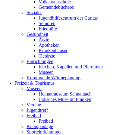
Volkshochschule
Gemeindebücherei
Soziales
Jugendhilfezentrum der Caritas
Senioren
Friedhöfe
Gesundheit
Ärzte
Apotheken
Krankenhäuser
Tierärzte
Einrichtungen
Kirchen, Kapellen und Pfarrämter
Museen
Kommunale Wärmeplanung
Freizeit & Tourismus
Museen
Heimatmuseum Schnaittach
Jüdisches Museum Franken
Vereine
Jugendtreff
Freibad
Freibad
Kneippanlage
Sporteinrichtungen