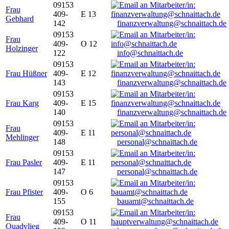
09153
Frau
409-
E 13
Gebhard
142
finanzverwaltung@schnaittach.de
09153
Frau
409-
O 12
Holzinger
122
info@schnaittach.de
09153
Frau Hüßner
409-
E 12
143
finanzverwaltung@schnaittach.de
09153
Frau Karg
409-
E 15
140
finanzverwaltung@schnaittach.de
09153
Frau
409-
E 11
Mehlinger
148
personal@schnaittach.de
09153
Frau Pasler
409-
E 11
147
personal@schnaittach.de
09153
Frau Pfister
409-
O 6
155
bauamt@schnaittach.de
09153
Frau
409-
O 11
Quadvlieg