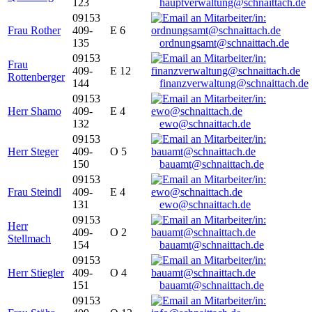
123
hauptverwaltung@schnaittach.de
09153
Frau Rother
409-
E 6
135
ordnungsamt@schnaittach.de
09153
Frau
409-
E 12
Rottenberger
144
finanzverwaltung@schnaittach.de
09153
Herr Shamo
409-
E 4
132
ewo@schnaittach.de
09153
Herr Steger
409-
O 5
150
bauamt@schnaittach.de
09153
Frau Steindl
409-
E 4
131
ewo@schnaittach.de
09153
Herr
409-
O 2
Stellmach
154
bauamt@schnaittach.de
09153
Herr Stiegler
409-
O 4
151
bauamt@schnaittach.de
09153