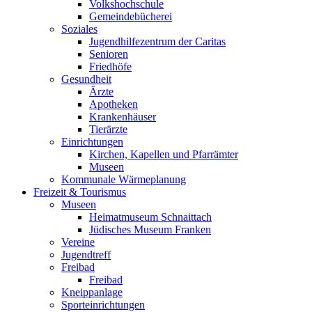
Volkshochschule
Gemeindebücherei
Soziales
Jugendhilfezentrum der Caritas
Senioren
Friedhöfe
Gesundheit
Ärzte
Apotheken
Krankenhäuser
Tierärzte
Einrichtungen
Kirchen, Kapellen und Pfarrämter
Museen
Kommunale Wärmeplanung
Freizeit & Tourismus
Museen
Heimatmuseum Schnaittach
Jüdisches Museum Franken
Vereine
Jugendtreff
Freibad
Freibad
Kneippanlage
Sporteinrichtungen