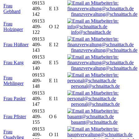
09153
Frau
409-
E 13
Gebhard
142
finanzverwaltung@schnaittach.de
09153
Frau
409-
O 12
Holzinger
122
info@schnaittach.de
09153
Frau Hüßner
409-
E 12
143
finanzverwaltung@schnaittach.de
09153
Frau Karg
409-
E 15
140
finanzverwaltung@schnaittach.de
09153
Frau
409-
E 11
Mehlinger
148
personal@schnaittach.de
09153
Frau Pasler
409-
E 11
147
personal@schnaittach.de
09153
Frau Pfister
409-
O 6
155
bauamt@schnaittach.de
09153
Frau
409-
O 11
Quadvlieg