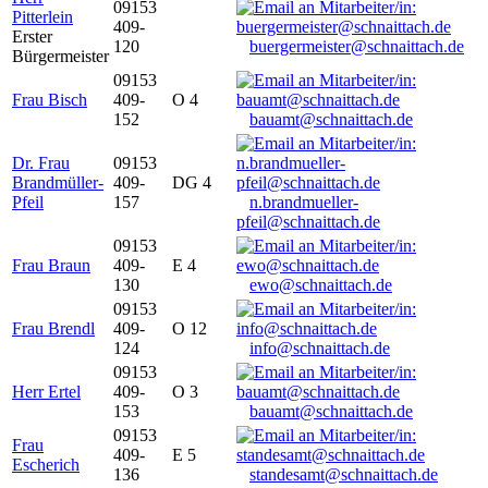
09153
Pitterlein
409-
Erster
120
buergermeister@schnaittach.de
Bürgermeister
09153
Frau Bisch
409-
O 4
152
bauamt@schnaittach.de
Dr. Frau
09153
Brandmüller-
409-
DG 4
Pfeil
157
n.brandmueller-
pfeil@schnaittach.de
09153
Frau Braun
409-
E 4
130
ewo@schnaittach.de
09153
Frau Brendl
409-
O 12
124
info@schnaittach.de
09153
Herr Ertel
409-
O 3
153
bauamt@schnaittach.de
09153
Frau
409-
E 5
Escherich
136
standesamt@schnaittach.de