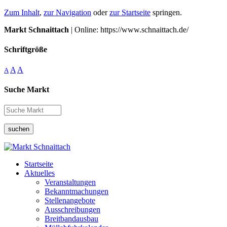
Zum Inhalt
,
zur Navigation
oder
zur Startseite
springen.
Markt Schnaittach
| Online: https://www.schnaittach.de/
Schriftgröße
A
A
A
Suche Markt
suchen
Startseite
Aktuelles
Veranstaltungen
Bekanntmachungen
Stellenangebote
Ausschreibungen
Breitbandausbau