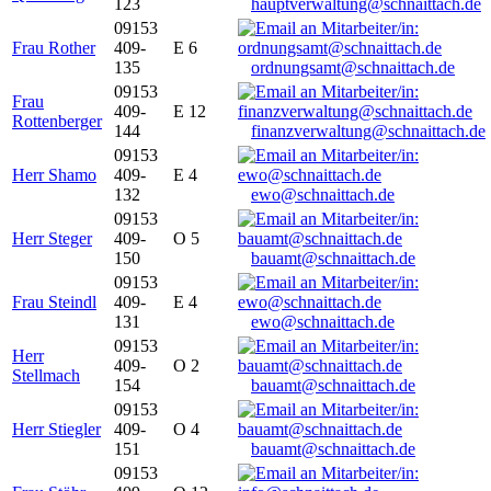
123
hauptverwaltung@schnaittach.de
09153
Frau Rother
409-
E 6
135
ordnungsamt@schnaittach.de
09153
Frau
409-
E 12
Rottenberger
144
finanzverwaltung@schnaittach.de
09153
Herr Shamo
409-
E 4
132
ewo@schnaittach.de
09153
Herr Steger
409-
O 5
150
bauamt@schnaittach.de
09153
Frau Steindl
409-
E 4
131
ewo@schnaittach.de
09153
Herr
409-
O 2
Stellmach
154
bauamt@schnaittach.de
09153
Herr Stiegler
409-
O 4
151
bauamt@schnaittach.de
09153