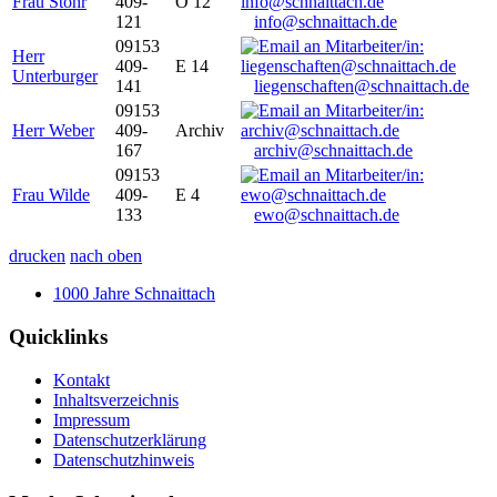
Frau Stöhr
409-
O 12
121
info@schnaittach.de
09153
Herr
409-
E 14
Unterburger
141
liegenschaften@schnaittach.de
09153
Herr Weber
409-
Archiv
167
archiv@schnaittach.de
09153
Frau Wilde
409-
E 4
133
ewo@schnaittach.de
drucken
nach oben
1000 Jahre Schnaittach
Quicklinks
Kontakt
Inhaltsverzeichnis
Impressum
Datenschutzerklärung
Datenschutzhinweis