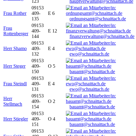
123
hauptverwaltung@schnaittach.de
09153
Frau Rother
409-
E 6
135
ordnungsamt@schnaittach.de
09153
Frau
409-
E 12
Rottenberger
144
finanzverwaltung@schnaittach.de
09153
Herr Shamo
409-
E 4
132
ewo@schnaittach.de
09153
Herr Steger
409-
O 5
150
bauamt@schnaittach.de
09153
Frau Steindl
409-
E 4
131
ewo@schnaittach.de
09153
Herr
409-
O 2
Stellmach
154
bauamt@schnaittach.de
09153
Herr Stiegler
409-
O 4
151
bauamt@schnaittach.de
09153