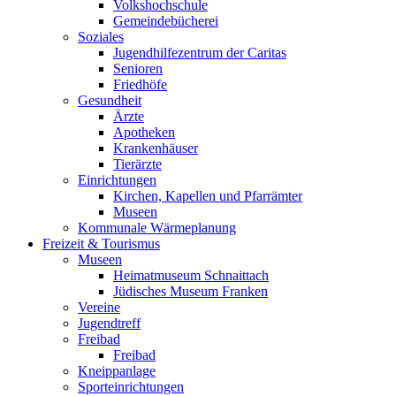
Volkshochschule
Gemeindebücherei
Soziales
Jugendhilfezentrum der Caritas
Senioren
Friedhöfe
Gesundheit
Ärzte
Apotheken
Krankenhäuser
Tierärzte
Einrichtungen
Kirchen, Kapellen und Pfarrämter
Museen
Kommunale Wärmeplanung
Freizeit & Tourismus
Museen
Heimatmuseum Schnaittach
Jüdisches Museum Franken
Vereine
Jugendtreff
Freibad
Freibad
Kneippanlage
Sporteinrichtungen