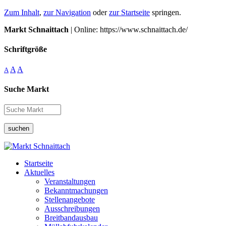
Zum Inhalt
,
zur Navigation
oder
zur Startseite
springen.
Markt Schnaittach
| Online: https://www.schnaittach.de/
Schriftgröße
A
A
A
Suche Markt
suchen
Startseite
Aktuelles
Veranstaltungen
Bekanntmachungen
Stellenangebote
Ausschreibungen
Breitbandausbau