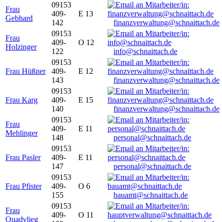
09153
Frau
409-
E 13
Gebhard
142
finanzverwaltung@schnaittach.de
09153
Frau
409-
O 12
Holzinger
122
info@schnaittach.de
09153
Frau Hüßner
409-
E 12
143
finanzverwaltung@schnaittach.de
09153
Frau Karg
409-
E 15
140
finanzverwaltung@schnaittach.de
09153
Frau
409-
E 11
Mehlinger
148
personal@schnaittach.de
09153
Frau Pasler
409-
E 11
147
personal@schnaittach.de
09153
Frau Pfister
409-
O 6
155
bauamt@schnaittach.de
09153
Frau
409-
O 11
Quadvlieg