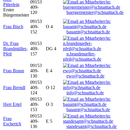
09153
Pitterlein
409-
Erster
120
buergermeister@schnaittach.de
Bürgermeister
09153
Frau Bisch
409-
O 4
152
bauamt@schnaittach.de
Dr. Frau
09153
Brandmüller-
409-
DG 4
Pfeil
157
n.brandmueller-
pfeil@schnaittach.de
09153
Frau Braun
409-
E 4
130
ewo@schnaittach.de
09153
Frau Brendl
409-
O 12
124
info@schnaittach.de
09153
Herr Ertel
409-
O 3
153
bauamt@schnaittach.de
09153
Frau
409-
E 5
Escherich
136
standesamt@schnaittach.de