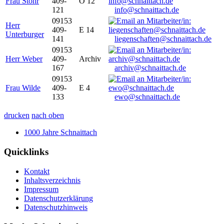
Frau Stöhr
409-
O 12
121
info@schnaittach.de
09153
Herr
409-
E 14
Unterburger
141
liegenschaften@schnaittach.de
09153
Herr Weber
409-
Archiv
167
archiv@schnaittach.de
09153
Frau Wilde
409-
E 4
133
ewo@schnaittach.de
drucken
nach oben
1000 Jahre Schnaittach
Quicklinks
Kontakt
Inhaltsverzeichnis
Impressum
Datenschutzerklärung
Datenschutzhinweis