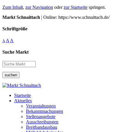
Zum Inhalt
,
zur Navigation
oder
zur Startseite
springen.
Markt Schnaittach
| Online: https://www.schnaittach.de/
Schriftgröße
A
A
A
Suche Markt
suchen
Startseite
Aktuelles
Veranstaltungen
Bekanntmachungen
Stellenangebote
Ausschreibungen
Breitbandausbau