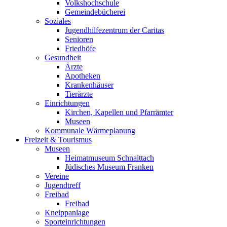
Volkshochschule
Gemeindebücherei
Soziales
Jugendhilfezentrum der Caritas
Senioren
Friedhöfe
Gesundheit
Ärzte
Apotheken
Krankenhäuser
Tierärzte
Einrichtungen
Kirchen, Kapellen und Pfarrämter
Museen
Kommunale Wärmeplanung
Freizeit & Tourismus
Museen
Heimatmuseum Schnaittach
Jüdisches Museum Franken
Vereine
Jugendtreff
Freibad
Freibad
Kneippanlage
Sporteinrichtungen