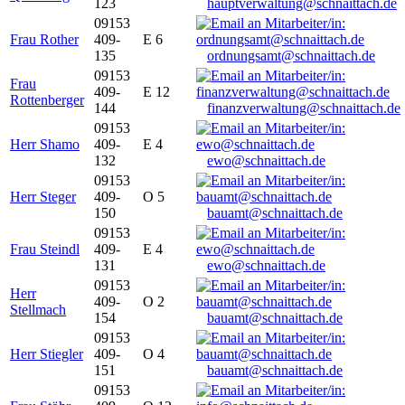
123
hauptverwaltung@schnaittach.de
09153
Frau Rother
409-
E 6
135
ordnungsamt@schnaittach.de
09153
Frau
409-
E 12
Rottenberger
144
finanzverwaltung@schnaittach.de
09153
Herr Shamo
409-
E 4
132
ewo@schnaittach.de
09153
Herr Steger
409-
O 5
150
bauamt@schnaittach.de
09153
Frau Steindl
409-
E 4
131
ewo@schnaittach.de
09153
Herr
409-
O 2
Stellmach
154
bauamt@schnaittach.de
09153
Herr Stiegler
409-
O 4
151
bauamt@schnaittach.de
09153