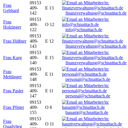
09153
Frau
409-
E 13
Gebhard
142
finanzverwaltung@schnaittach.de
09153
Frau
409-
O 12
Holzinger
122
info@schnaittach.de
09153
Frau Hüßner
409-
E 12
143
finanzverwaltung@schnaittach.de
09153
Frau Karg
409-
E 15
140
finanzverwaltung@schnaittach.de
09153
Frau
409-
E 11
Mehlinger
148
personal@schnaittach.de
09153
Frau Pasler
409-
E 11
147
personal@schnaittach.de
09153
Frau Pfister
409-
O 6
155
bauamt@schnaittach.de
09153
Frau
409-
O 11
Quadvlieg