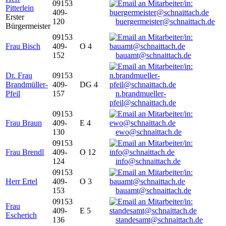
09153
Pitterlein
409-
Erster
120
buergermeister@schnaittach.de
Bürgermeister
09153
Frau Bisch
409-
O 4
152
bauamt@schnaittach.de
Dr. Frau
09153
Brandmüller-
409-
DG 4
Pfeil
157
n.brandmueller-
pfeil@schnaittach.de
09153
Frau Braun
409-
E 4
130
ewo@schnaittach.de
09153
Frau Brendl
409-
O 12
124
info@schnaittach.de
09153
Herr Ertel
409-
O 3
153
bauamt@schnaittach.de
09153
Frau
409-
E 5
Escherich
136
standesamt@schnaittach.de