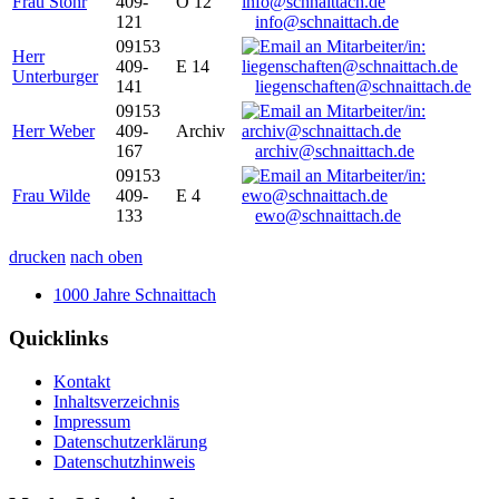
Frau Stöhr
409-
O 12
121
info@schnaittach.de
09153
Herr
409-
E 14
Unterburger
141
liegenschaften@schnaittach.de
09153
Herr Weber
409-
Archiv
167
archiv@schnaittach.de
09153
Frau Wilde
409-
E 4
133
ewo@schnaittach.de
drucken
nach oben
1000 Jahre Schnaittach
Quicklinks
Kontakt
Inhaltsverzeichnis
Impressum
Datenschutzerklärung
Datenschutzhinweis