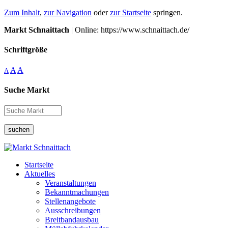
Zum Inhalt
,
zur Navigation
oder
zur Startseite
springen.
Markt Schnaittach
| Online: https://www.schnaittach.de/
Schriftgröße
A
A
A
Suche Markt
suchen
Startseite
Aktuelles
Veranstaltungen
Bekanntmachungen
Stellenangebote
Ausschreibungen
Breitbandausbau