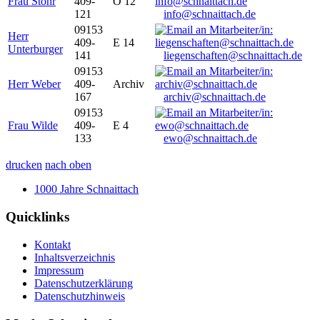
Frau Stöhr
409-
O 12
121
info@schnaittach.de
09153
Herr
409-
E 14
Unterburger
141
liegenschaften@schnaittach.de
09153
Herr Weber
409-
Archiv
167
archiv@schnaittach.de
09153
Frau Wilde
409-
E 4
133
ewo@schnaittach.de
drucken
nach oben
1000 Jahre Schnaittach
Quicklinks
Kontakt
Inhaltsverzeichnis
Impressum
Datenschutzerklärung
Datenschutzhinweis