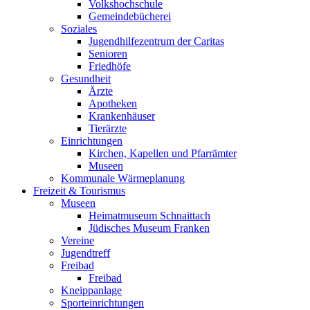
Volkshochschule
Gemeindebücherei
Soziales
Jugendhilfezentrum der Caritas
Senioren
Friedhöfe
Gesundheit
Ärzte
Apotheken
Krankenhäuser
Tierärzte
Einrichtungen
Kirchen, Kapellen und Pfarrämter
Museen
Kommunale Wärmeplanung
Freizeit & Tourismus
Museen
Heimatmuseum Schnaittach
Jüdisches Museum Franken
Vereine
Jugendtreff
Freibad
Freibad
Kneippanlage
Sporteinrichtungen