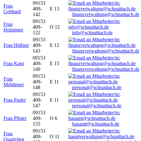
09153
Frau
409-
E 13
Gebhard
142
finanzverwaltung@schnaittach.de
09153
Frau
409-
O 12
Holzinger
122
info@schnaittach.de
09153
Frau Hüßner
409-
E 12
143
finanzverwaltung@schnaittach.de
09153
Frau Karg
409-
E 15
140
finanzverwaltung@schnaittach.de
09153
Frau
409-
E 11
Mehlinger
148
personal@schnaittach.de
09153
Frau Pasler
409-
E 11
147
personal@schnaittach.de
09153
Frau Pfister
409-
O 6
155
bauamt@schnaittach.de
09153
Frau
409-
O 11
Quadvlieg