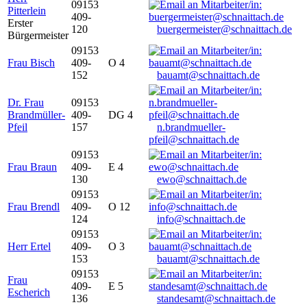
09153
Pitterlein
409-
Erster
120
buergermeister@schnaittach.de
Bürgermeister
09153
Frau Bisch
409-
O 4
152
bauamt@schnaittach.de
Dr. Frau
09153
Brandmüller-
409-
DG 4
Pfeil
157
n.brandmueller-
pfeil@schnaittach.de
09153
Frau Braun
409-
E 4
130
ewo@schnaittach.de
09153
Frau Brendl
409-
O 12
124
info@schnaittach.de
09153
Herr Ertel
409-
O 3
153
bauamt@schnaittach.de
09153
Frau
409-
E 5
Escherich
136
standesamt@schnaittach.de