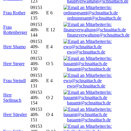
123
hauptverwaltung@schnaittach.de
09153
Frau Rother
409-
E 6
135
ordnungsamt@schnaittach.de
09153
Frau
409-
E 12
Rottenberger
144
finanzverwaltung@schnaittach.de
09153
Herr Shamo
409-
E 4
132
ewo@schnaittach.de
09153
Herr Steger
409-
O 5
150
bauamt@schnaittach.de
09153
Frau Steindl
409-
E 4
131
ewo@schnaittach.de
09153
Herr
409-
O 2
Stellmach
154
bauamt@schnaittach.de
09153
Herr Stiegler
409-
O 4
151
bauamt@schnaittach.de
09153