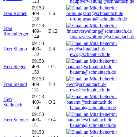
123
hauptverwaltung@schnaittach.de
09153
Frau Rother
409-
E 6
135
ordnungsamt@schnaittach.de
09153
Frau
409-
E 12
Rottenberger
144
finanzverwaltung@schnaittach.de
09153
Herr Shamo
409-
E 4
132
ewo@schnaittach.de
09153
Herr Steger
409-
O 5
150
bauamt@schnaittach.de
09153
Frau Steindl
409-
E 4
131
ewo@schnaittach.de
09153
Herr
409-
O 2
Stellmach
154
bauamt@schnaittach.de
09153
Herr Stiegler
409-
O 4
151
bauamt@schnaittach.de
09153