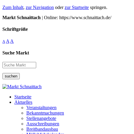
Zum Inhalt
,
zur Navigation
oder
zur Startseite
springen.
Markt Schnaittach
| Online: https://www.schnaittach.de/
Schriftgröße
A
A
A
Suche Markt
suchen
Startseite
Aktuelles
Veranstaltungen
Bekanntmachungen
Stellenangebote
Ausschreibungen
Breitbandausbau