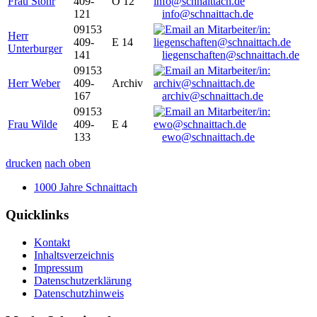
Frau Stöhr
409-
O 12
121
info@schnaittach.de
09153
Herr
409-
E 14
Unterburger
141
liegenschaften@schnaittach.de
09153
Herr Weber
409-
Archiv
167
archiv@schnaittach.de
09153
Frau Wilde
409-
E 4
133
ewo@schnaittach.de
drucken
nach oben
1000 Jahre Schnaittach
Quicklinks
Kontakt
Inhaltsverzeichnis
Impressum
Datenschutzerklärung
Datenschutzhinweis