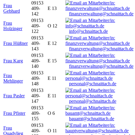
09153
Frau
409-
E 13
Gebhard
142
finanzverwaltung@schnaittach.de
09153
Frau
409-
O 12
Holzinger
122
info@schnaittach.de
09153
Frau Hüßner
409-
E 12
143
finanzverwaltung@schnaittach.de
09153
Frau Karg
409-
E 15
140
finanzverwaltung@schnaittach.de
09153
Frau
409-
E 11
Mehlinger
148
personal@schnaittach.de
09153
Frau Pasler
409-
E 11
147
personal@schnaittach.de
09153
Frau Pfister
409-
O 6
155
bauamt@schnaittach.de
09153
Frau
409-
O 11
Quadvlieg