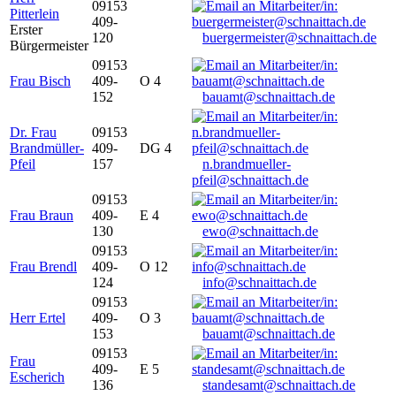
09153
Pitterlein
409-
Erster
120
buergermeister@schnaittach.de
Bürgermeister
09153
Frau Bisch
409-
O 4
152
bauamt@schnaittach.de
Dr. Frau
09153
Brandmüller-
409-
DG 4
Pfeil
157
n.brandmueller-
pfeil@schnaittach.de
09153
Frau Braun
409-
E 4
130
ewo@schnaittach.de
09153
Frau Brendl
409-
O 12
124
info@schnaittach.de
09153
Herr Ertel
409-
O 3
153
bauamt@schnaittach.de
09153
Frau
409-
E 5
Escherich
136
standesamt@schnaittach.de