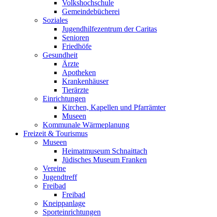
Volkshochschule
Gemeindebücherei
Soziales
Jugendhilfezentrum der Caritas
Senioren
Friedhöfe
Gesundheit
Ärzte
Apotheken
Krankenhäuser
Tierärzte
Einrichtungen
Kirchen, Kapellen und Pfarrämter
Museen
Kommunale Wärmeplanung
Freizeit & Tourismus
Museen
Heimatmuseum Schnaittach
Jüdisches Museum Franken
Vereine
Jugendtreff
Freibad
Freibad
Kneippanlage
Sporteinrichtungen