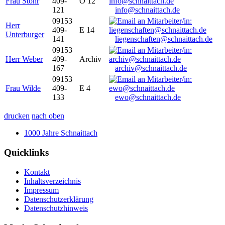
Frau Stöhr
409-
O 12
121
info@schnaittach.de
09153
Herr
409-
E 14
Unterburger
141
liegenschaften@schnaittach.de
09153
Herr Weber
409-
Archiv
167
archiv@schnaittach.de
09153
Frau Wilde
409-
E 4
133
ewo@schnaittach.de
drucken
nach oben
1000 Jahre Schnaittach
Quicklinks
Kontakt
Inhaltsverzeichnis
Impressum
Datenschutzerklärung
Datenschutzhinweis