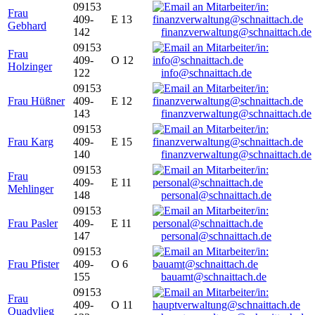
09153
Frau
409-
E 13
Gebhard
142
finanzverwaltung@schnaittach.de
09153
Frau
409-
O 12
Holzinger
122
info@schnaittach.de
09153
Frau Hüßner
409-
E 12
143
finanzverwaltung@schnaittach.de
09153
Frau Karg
409-
E 15
140
finanzverwaltung@schnaittach.de
09153
Frau
409-
E 11
Mehlinger
148
personal@schnaittach.de
09153
Frau Pasler
409-
E 11
147
personal@schnaittach.de
09153
Frau Pfister
409-
O 6
155
bauamt@schnaittach.de
09153
Frau
409-
O 11
Quadvlieg