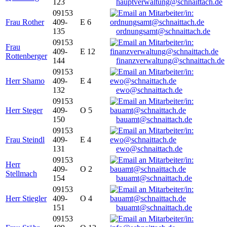
123
hauptverwaltung@schnaittach.de
09153
Frau Rother
409-
E 6
135
ordnungsamt@schnaittach.de
09153
Frau
409-
E 12
Rottenberger
144
finanzverwaltung@schnaittach.de
09153
Herr Shamo
409-
E 4
132
ewo@schnaittach.de
09153
Herr Steger
409-
O 5
150
bauamt@schnaittach.de
09153
Frau Steindl
409-
E 4
131
ewo@schnaittach.de
09153
Herr
409-
O 2
Stellmach
154
bauamt@schnaittach.de
09153
Herr Stiegler
409-
O 4
151
bauamt@schnaittach.de
09153