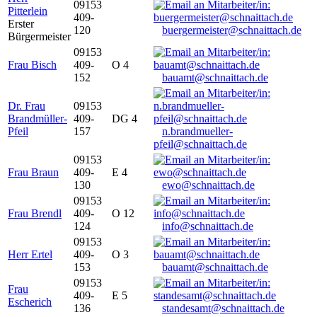
09153
Pitterlein
409-
Erster
120
buergermeister@schnaittach.de
Bürgermeister
09153
Frau Bisch
409-
O 4
152
bauamt@schnaittach.de
Dr. Frau
09153
Brandmüller-
409-
DG 4
Pfeil
157
n.brandmueller-
pfeil@schnaittach.de
09153
Frau Braun
409-
E 4
130
ewo@schnaittach.de
09153
Frau Brendl
409-
O 12
124
info@schnaittach.de
09153
Herr Ertel
409-
O 3
153
bauamt@schnaittach.de
09153
Frau
409-
E 5
Escherich
136
standesamt@schnaittach.de