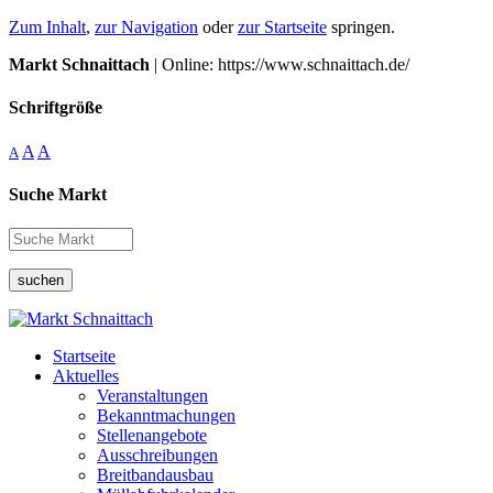
Zum Inhalt
,
zur Navigation
oder
zur Startseite
springen.
Markt Schnaittach
| Online: https://www.schnaittach.de/
Schriftgröße
A
A
A
Suche Markt
suchen
Startseite
Aktuelles
Veranstaltungen
Bekanntmachungen
Stellenangebote
Ausschreibungen
Breitbandausbau