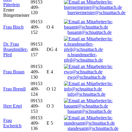
09153
Pitterlein
409-
Erster
120
buergermeister@schnaittach.de
Bürgermeister
09153
Frau Bisch
409-
O 4
152
bauamt@schnaittach.de
Dr. Frau
09153
Brandmüller-
409-
DG 4
Pfeil
157
n.brandmueller-
pfeil@schnaittach.de
09153
Frau Braun
409-
E 4
130
ewo@schnaittach.de
09153
Frau Brendl
409-
O 12
124
info@schnaittach.de
09153
Herr Ertel
409-
O 3
153
bauamt@schnaittach.de
09153
Frau
409-
E 5
Escherich
136
standesamt@schnaittach.de