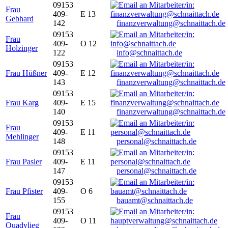
09153
Frau
409-
E 13
Gebhard
142
finanzverwaltung@schnaittach.de
09153
Frau
409-
O 12
Holzinger
122
info@schnaittach.de
09153
Frau Hüßner
409-
E 12
143
finanzverwaltung@schnaittach.de
09153
Frau Karg
409-
E 15
140
finanzverwaltung@schnaittach.de
09153
Frau
409-
E 11
Mehlinger
148
personal@schnaittach.de
09153
Frau Pasler
409-
E 11
147
personal@schnaittach.de
09153
Frau Pfister
409-
O 6
155
bauamt@schnaittach.de
09153
Frau
409-
O 11
Quadvlieg