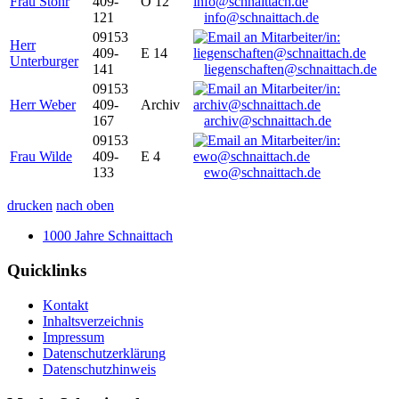
Frau Stöhr
409-
O 12
121
info@schnaittach.de
09153
Herr
409-
E 14
Unterburger
141
liegenschaften@schnaittach.de
09153
Herr Weber
409-
Archiv
167
archiv@schnaittach.de
09153
Frau Wilde
409-
E 4
133
ewo@schnaittach.de
drucken
nach oben
1000 Jahre Schnaittach
Quicklinks
Kontakt
Inhaltsverzeichnis
Impressum
Datenschutzerklärung
Datenschutzhinweis