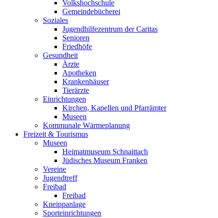
Volkshochschule
Gemeindebücherei
Soziales
Jugendhilfezentrum der Caritas
Senioren
Friedhöfe
Gesundheit
Ärzte
Apotheken
Krankenhäuser
Tierärzte
Einrichtungen
Kirchen, Kapellen und Pfarrämter
Museen
Kommunale Wärmeplanung
Freizeit & Tourismus
Museen
Heimatmuseum Schnaittach
Jüdisches Museum Franken
Vereine
Jugendtreff
Freibad
Freibad
Kneippanlage
Sporteinrichtungen