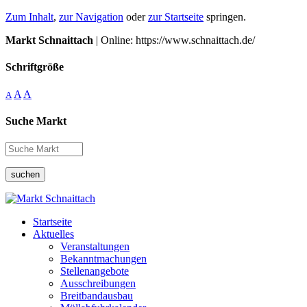
Zum Inhalt
,
zur Navigation
oder
zur Startseite
springen.
Markt Schnaittach
| Online: https://www.schnaittach.de/
Schriftgröße
A
A
A
Suche Markt
suchen
Startseite
Aktuelles
Veranstaltungen
Bekanntmachungen
Stellenangebote
Ausschreibungen
Breitbandausbau