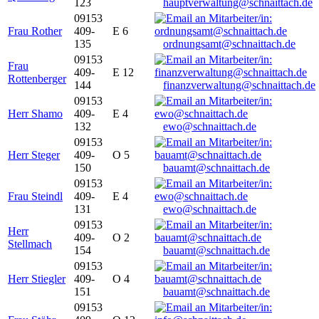
123
hauptverwaltung@schnaittach.de
09153
Frau Rother
409-
E 6
135
ordnungsamt@schnaittach.de
09153
Frau
409-
E 12
Rottenberger
144
finanzverwaltung@schnaittach.de
09153
Herr Shamo
409-
E 4
132
ewo@schnaittach.de
09153
Herr Steger
409-
O 5
150
bauamt@schnaittach.de
09153
Frau Steindl
409-
E 4
131
ewo@schnaittach.de
09153
Herr
409-
O 2
Stellmach
154
bauamt@schnaittach.de
09153
Herr Stiegler
409-
O 4
151
bauamt@schnaittach.de
09153