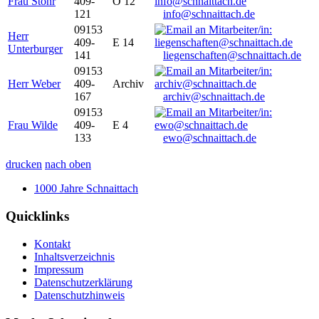
Frau Stöhr
409-
O 12
121
info@schnaittach.de
09153
Herr
409-
E 14
Unterburger
141
liegenschaften@schnaittach.de
09153
Herr Weber
409-
Archiv
167
archiv@schnaittach.de
09153
Frau Wilde
409-
E 4
133
ewo@schnaittach.de
drucken
nach oben
1000 Jahre Schnaittach
Quicklinks
Kontakt
Inhaltsverzeichnis
Impressum
Datenschutzerklärung
Datenschutzhinweis