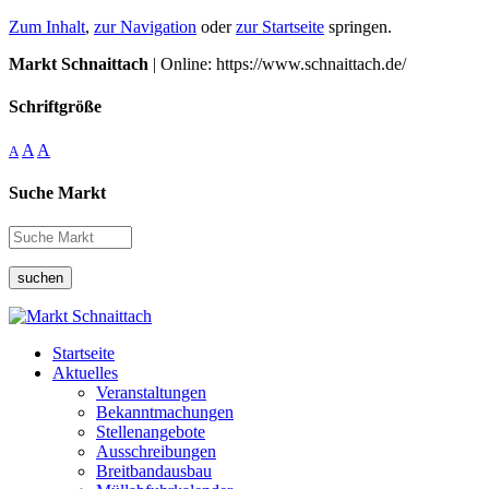
Zum Inhalt
,
zur Navigation
oder
zur Startseite
springen.
Markt Schnaittach
| Online: https://www.schnaittach.de/
Schriftgröße
A
A
A
Suche Markt
suchen
Startseite
Aktuelles
Veranstaltungen
Bekanntmachungen
Stellenangebote
Ausschreibungen
Breitbandausbau