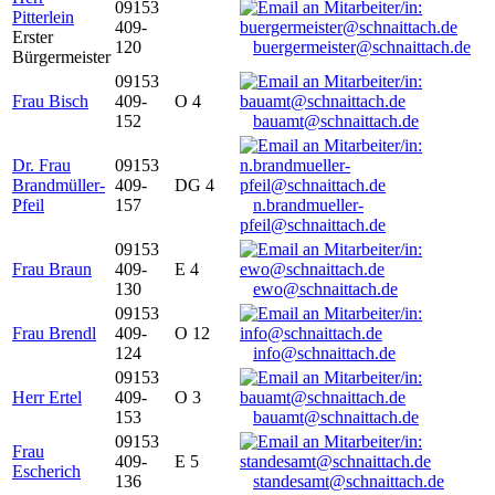
09153
Pitterlein
409-
Erster
120
buergermeister@schnaittach.de
Bürgermeister
09153
Frau Bisch
409-
O 4
152
bauamt@schnaittach.de
Dr. Frau
09153
Brandmüller-
409-
DG 4
Pfeil
157
n.brandmueller-
pfeil@schnaittach.de
09153
Frau Braun
409-
E 4
130
ewo@schnaittach.de
09153
Frau Brendl
409-
O 12
124
info@schnaittach.de
09153
Herr Ertel
409-
O 3
153
bauamt@schnaittach.de
09153
Frau
409-
E 5
Escherich
136
standesamt@schnaittach.de