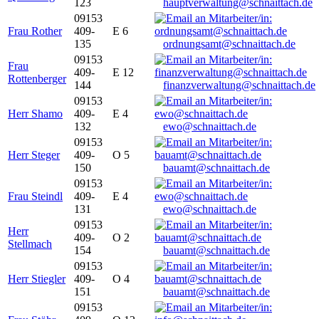
123
hauptverwaltung@schnaittach.de
09153
Frau Rother
409-
E 6
135
ordnungsamt@schnaittach.de
09153
Frau
409-
E 12
Rottenberger
144
finanzverwaltung@schnaittach.de
09153
Herr Shamo
409-
E 4
132
ewo@schnaittach.de
09153
Herr Steger
409-
O 5
150
bauamt@schnaittach.de
09153
Frau Steindl
409-
E 4
131
ewo@schnaittach.de
09153
Herr
409-
O 2
Stellmach
154
bauamt@schnaittach.de
09153
Herr Stiegler
409-
O 4
151
bauamt@schnaittach.de
09153