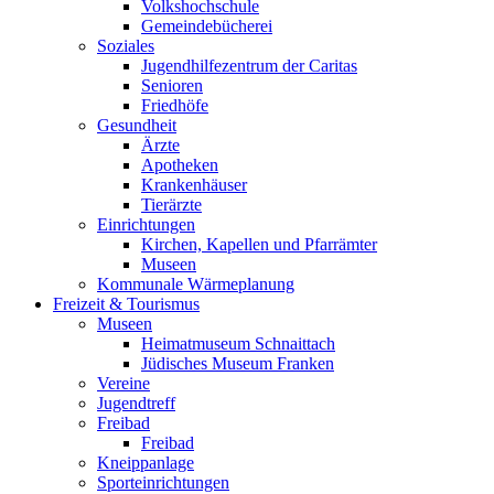
Volkshochschule
Gemeindebücherei
Soziales
Jugendhilfezentrum der Caritas
Senioren
Friedhöfe
Gesundheit
Ärzte
Apotheken
Krankenhäuser
Tierärzte
Einrichtungen
Kirchen, Kapellen und Pfarrämter
Museen
Kommunale Wärmeplanung
Freizeit & Tourismus
Museen
Heimatmuseum Schnaittach
Jüdisches Museum Franken
Vereine
Jugendtreff
Freibad
Freibad
Kneippanlage
Sporteinrichtungen