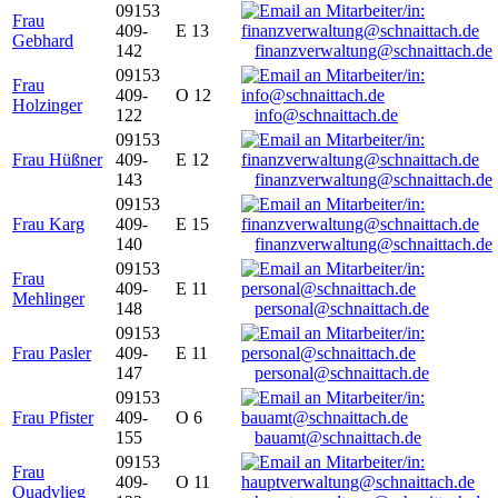
09153
Frau
409-
E 13
Gebhard
142
finanzverwaltung@schnaittach.de
09153
Frau
409-
O 12
Holzinger
122
info@schnaittach.de
09153
Frau Hüßner
409-
E 12
143
finanzverwaltung@schnaittach.de
09153
Frau Karg
409-
E 15
140
finanzverwaltung@schnaittach.de
09153
Frau
409-
E 11
Mehlinger
148
personal@schnaittach.de
09153
Frau Pasler
409-
E 11
147
personal@schnaittach.de
09153
Frau Pfister
409-
O 6
155
bauamt@schnaittach.de
09153
Frau
409-
O 11
Quadvlieg