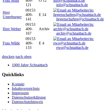
Frau Stöhr
409-
O 12
121
info@schnaittach.de
09153
Herr
409-
E 14
Unterburger
141
liegenschaften@schnaittach.de
09153
Herr Weber
409-
Archiv
167
archiv@schnaittach.de
09153
Frau Wilde
409-
E 4
133
ewo@schnaittach.de
drucken
nach oben
1000 Jahre Schnaittach
Quicklinks
Kontakt
Inhaltsverzeichnis
Impressum
Datenschutzerklärung
Datenschutzhinweis