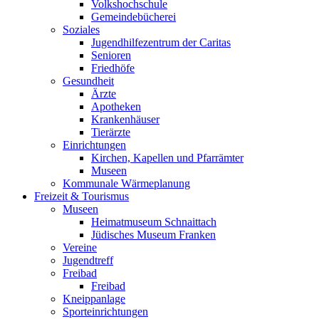
Volkshochschule
Gemeindebücherei
Soziales
Jugendhilfezentrum der Caritas
Senioren
Friedhöfe
Gesundheit
Ärzte
Apotheken
Krankenhäuser
Tierärzte
Einrichtungen
Kirchen, Kapellen und Pfarrämter
Museen
Kommunale Wärmeplanung
Freizeit & Tourismus
Museen
Heimatmuseum Schnaittach
Jüdisches Museum Franken
Vereine
Jugendtreff
Freibad
Freibad
Kneippanlage
Sporteinrichtungen