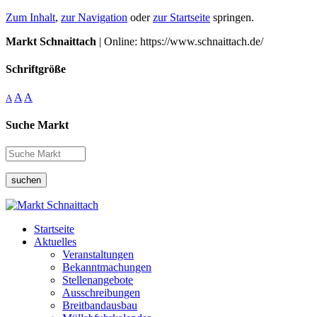
Zum Inhalt
,
zur Navigation
oder
zur Startseite
springen.
Markt Schnaittach
| Online: https://www.schnaittach.de/
Schriftgröße
A
A
A
Suche Markt
suchen
Startseite
Aktuelles
Veranstaltungen
Bekanntmachungen
Stellenangebote
Ausschreibungen
Breitbandausbau