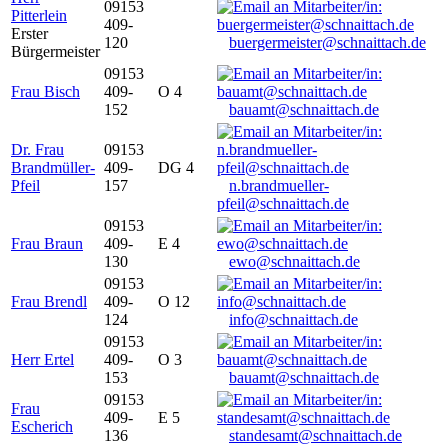
09153
Pitterlein
409-
Erster
120
buergermeister@schnaittach.de
Bürgermeister
09153
Frau Bisch
409-
O 4
152
bauamt@schnaittach.de
Dr. Frau
09153
Brandmüller-
409-
DG 4
Pfeil
157
n.brandmueller-
pfeil@schnaittach.de
09153
Frau Braun
409-
E 4
130
ewo@schnaittach.de
09153
Frau Brendl
409-
O 12
124
info@schnaittach.de
09153
Herr Ertel
409-
O 3
153
bauamt@schnaittach.de
09153
Frau
409-
E 5
Escherich
136
standesamt@schnaittach.de