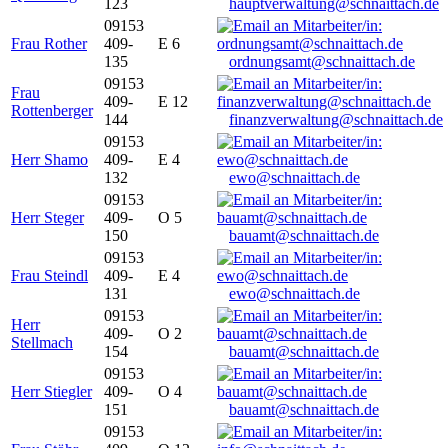
123
hauptverwaltung@schnaittach.de
09153
Frau Rother
409-
E 6
135
ordnungsamt@schnaittach.de
09153
Frau
409-
E 12
Rottenberger
144
finanzverwaltung@schnaittach.de
09153
Herr Shamo
409-
E 4
132
ewo@schnaittach.de
09153
Herr Steger
409-
O 5
150
bauamt@schnaittach.de
09153
Frau Steindl
409-
E 4
131
ewo@schnaittach.de
09153
Herr
409-
O 2
Stellmach
154
bauamt@schnaittach.de
09153
Herr Stiegler
409-
O 4
151
bauamt@schnaittach.de
09153