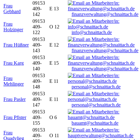
09153
Frau
409-
E 13
Gebhard
142
finanzverwaltung@schnaittach.de
09153
Frau
409-
O 12
Holzinger
122
info@schnaittach.de
09153
Frau Hüßner
409-
E 12
143
finanzverwaltung@schnaittach.de
09153
Frau Karg
409-
E 15
140
finanzverwaltung@schnaittach.de
09153
Frau
409-
E 11
Mehlinger
148
personal@schnaittach.de
09153
Frau Pasler
409-
E 11
147
personal@schnaittach.de
09153
Frau Pfister
409-
O 6
155
bauamt@schnaittach.de
09153
Frau
409-
O 11
Quadvlieg