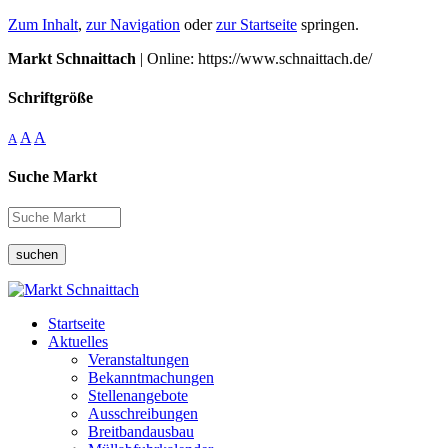
Zum Inhalt
,
zur Navigation
oder
zur Startseite
springen.
Markt Schnaittach
| Online: https://www.schnaittach.de/
Schriftgröße
A
A
A
Suche Markt
suchen
Startseite
Aktuelles
Veranstaltungen
Bekanntmachungen
Stellenangebote
Ausschreibungen
Breitbandausbau