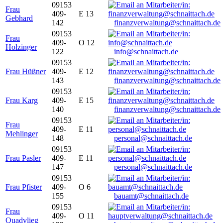
09153
Frau
409-
E 13
Gebhard
142
finanzverwaltung@schnaittach.de
09153
Frau
409-
O 12
Holzinger
122
info@schnaittach.de
09153
Frau Hüßner
409-
E 12
143
finanzverwaltung@schnaittach.de
09153
Frau Karg
409-
E 15
140
finanzverwaltung@schnaittach.de
09153
Frau
409-
E 11
Mehlinger
148
personal@schnaittach.de
09153
Frau Pasler
409-
E 11
147
personal@schnaittach.de
09153
Frau Pfister
409-
O 6
155
bauamt@schnaittach.de
09153
Frau
409-
O 11
Quadvlieg