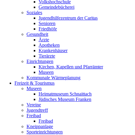
Volkshochschule
Gemeindebücherei
Soziales
Jugendhilfezentrum der Caritas
Senioren
Friedhöfe
Gesundheit
Ärzte
Apotheken
Krankenhäuser
Tierärzte
Einrichtungen
Kirchen, Kapellen und Pfarrämter
Museen
Kommunale Wärmeplanung
Freizeit & Tourismus
Museen
Heimatmuseum Schnaittach
Jüdisches Museum Franken
Vereine
Jugendtreff
Freibad
Freibad
Kneippanlage
Sporteinrichtungen