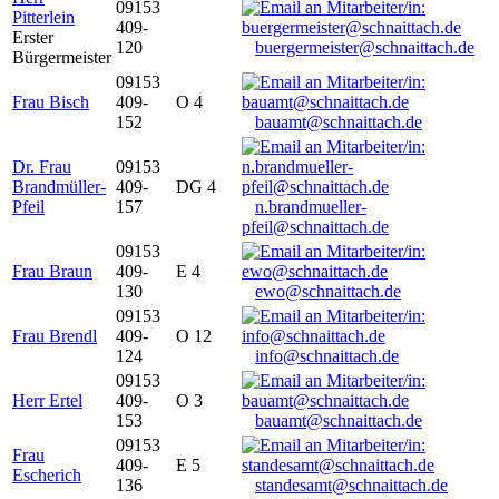
09153
Pitterlein
409-
Erster
120
buergermeister@schnaittach.de
Bürgermeister
09153
Frau Bisch
409-
O 4
152
bauamt@schnaittach.de
Dr. Frau
09153
Brandmüller-
409-
DG 4
Pfeil
157
n.brandmueller-
pfeil@schnaittach.de
09153
Frau Braun
409-
E 4
130
ewo@schnaittach.de
09153
Frau Brendl
409-
O 12
124
info@schnaittach.de
09153
Herr Ertel
409-
O 3
153
bauamt@schnaittach.de
09153
Frau
409-
E 5
Escherich
136
standesamt@schnaittach.de