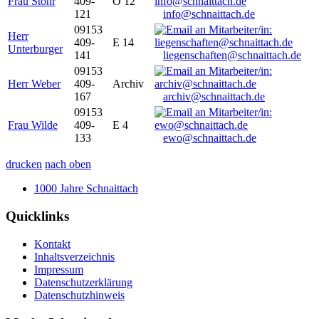
Frau Stöhr
409-
O 12
121
info@schnaittach.de
09153
Herr
409-
E 14
Unterburger
141
liegenschaften@schnaittach.de
09153
Herr Weber
409-
Archiv
167
archiv@schnaittach.de
09153
Frau Wilde
409-
E 4
133
ewo@schnaittach.de
drucken
nach oben
1000 Jahre Schnaittach
Quicklinks
Kontakt
Inhaltsverzeichnis
Impressum
Datenschutzerklärung
Datenschutzhinweis