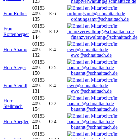
123
hauptverwaltung@schnaittach.de
09153
Frau Rother
409-
E 6
135
ordnungsamt@schnaittach.de
09153
Frau
409-
E 12
Rottenberger
144
finanzverwaltung@schnaittach.de
09153
Herr Shamo
409-
E 4
132
ewo@schnaittach.de
09153
Herr Steger
409-
O 5
150
bauamt@schnaittach.de
09153
Frau Steindl
409-
E 4
131
ewo@schnaittach.de
09153
Herr
409-
O 2
Stellmach
154
bauamt@schnaittach.de
09153
Herr Stiegler
409-
O 4
151
bauamt@schnaittach.de
09153