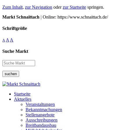
Zum Inhalt
,
zur Navigation
oder
zur Startseite
springen.
Markt Schnaittach
| Online: https://www.schnaittach.de/
Schriftgröße
A
A
A
Suche Markt
suchen
Startseite
Aktuelles
Veranstaltungen
Bekanntmachungen
Stellenangebote
Ausschreibungen
Breitbandausbau