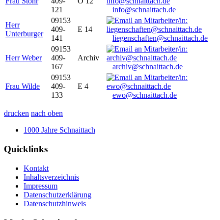
Frau Stöhr
409-
O 12
121
info@schnaittach.de
09153
Herr
409-
E 14
Unterburger
141
liegenschaften@schnaittach.de
09153
Herr Weber
409-
Archiv
167
archiv@schnaittach.de
09153
Frau Wilde
409-
E 4
133
ewo@schnaittach.de
drucken
nach oben
1000 Jahre Schnaittach
Quicklinks
Kontakt
Inhaltsverzeichnis
Impressum
Datenschutzerklärung
Datenschutzhinweis