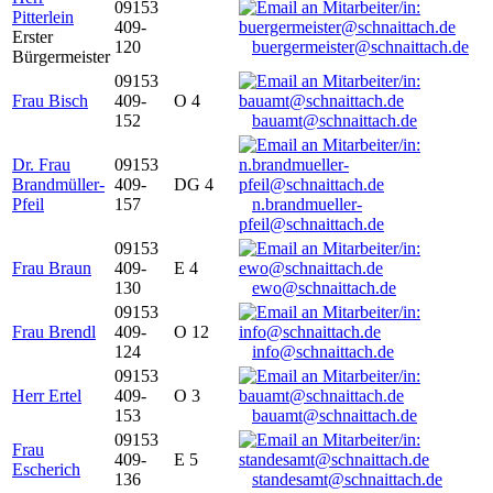
09153
Pitterlein
409-
Erster
120
buergermeister@schnaittach.de
Bürgermeister
09153
Frau Bisch
409-
O 4
152
bauamt@schnaittach.de
Dr. Frau
09153
Brandmüller-
409-
DG 4
Pfeil
157
n.brandmueller-
pfeil@schnaittach.de
09153
Frau Braun
409-
E 4
130
ewo@schnaittach.de
09153
Frau Brendl
409-
O 12
124
info@schnaittach.de
09153
Herr Ertel
409-
O 3
153
bauamt@schnaittach.de
09153
Frau
409-
E 5
Escherich
136
standesamt@schnaittach.de