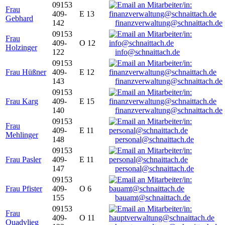
09153
Frau
409-
E 13
Gebhard
142
finanzverwaltung@schnaittach.de
09153
Frau
409-
O 12
Holzinger
122
info@schnaittach.de
09153
Frau Hüßner
409-
E 12
143
finanzverwaltung@schnaittach.de
09153
Frau Karg
409-
E 15
140
finanzverwaltung@schnaittach.de
09153
Frau
409-
E 11
Mehlinger
148
personal@schnaittach.de
09153
Frau Pasler
409-
E 11
147
personal@schnaittach.de
09153
Frau Pfister
409-
O 6
155
bauamt@schnaittach.de
09153
Frau
409-
O 11
Quadvlieg