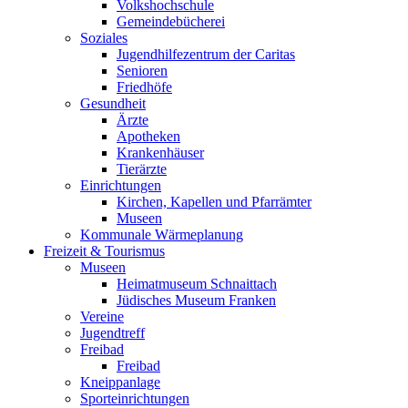
Volkshochschule
Gemeindebücherei
Soziales
Jugendhilfezentrum der Caritas
Senioren
Friedhöfe
Gesundheit
Ärzte
Apotheken
Krankenhäuser
Tierärzte
Einrichtungen
Kirchen, Kapellen und Pfarrämter
Museen
Kommunale Wärmeplanung
Freizeit & Tourismus
Museen
Heimatmuseum Schnaittach
Jüdisches Museum Franken
Vereine
Jugendtreff
Freibad
Freibad
Kneippanlage
Sporteinrichtungen