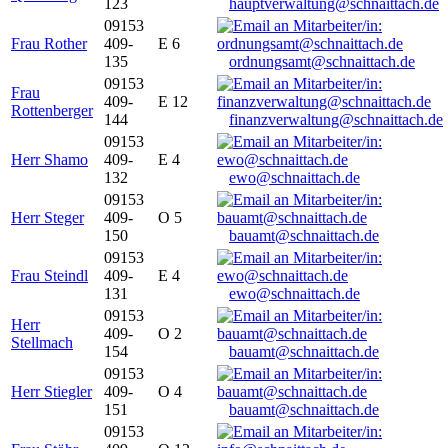
123
hauptverwaltung@schnaittach.de
09153
Frau Rother
409-
E 6
135
ordnungsamt@schnaittach.de
09153
Frau
409-
E 12
Rottenberger
144
finanzverwaltung@schnaittach.de
09153
Herr Shamo
409-
E 4
132
ewo@schnaittach.de
09153
Herr Steger
409-
O 5
150
bauamt@schnaittach.de
09153
Frau Steindl
409-
E 4
131
ewo@schnaittach.de
09153
Herr
409-
O 2
Stellmach
154
bauamt@schnaittach.de
09153
Herr Stiegler
409-
O 4
151
bauamt@schnaittach.de
09153