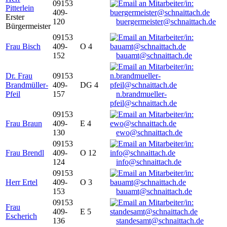
09153
Pitterlein
409-
Erster
120
buergermeister@schnaittach.de
Bürgermeister
09153
Frau Bisch
409-
O 4
152
bauamt@schnaittach.de
Dr. Frau
09153
Brandmüller-
409-
DG 4
Pfeil
157
n.brandmueller-
pfeil@schnaittach.de
09153
Frau Braun
409-
E 4
130
ewo@schnaittach.de
09153
Frau Brendl
409-
O 12
124
info@schnaittach.de
09153
Herr Ertel
409-
O 3
153
bauamt@schnaittach.de
09153
Frau
409-
E 5
Escherich
136
standesamt@schnaittach.de