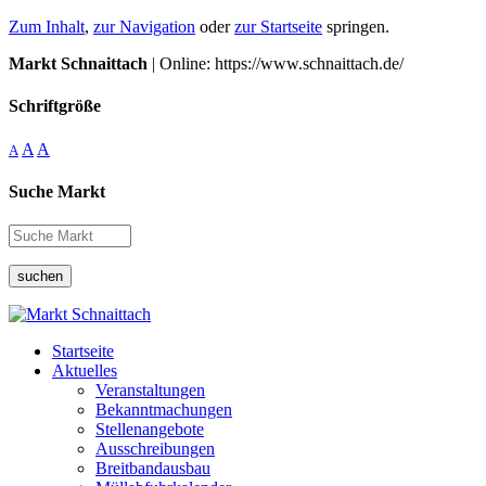
Zum Inhalt
,
zur Navigation
oder
zur Startseite
springen.
Markt Schnaittach
| Online: https://www.schnaittach.de/
Schriftgröße
A
A
A
Suche Markt
suchen
Startseite
Aktuelles
Veranstaltungen
Bekanntmachungen
Stellenangebote
Ausschreibungen
Breitbandausbau