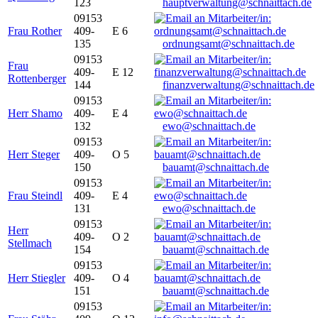
123
hauptverwaltung@schnaittach.de
09153
Frau Rother
409-
E 6
135
ordnungsamt@schnaittach.de
09153
Frau
409-
E 12
Rottenberger
144
finanzverwaltung@schnaittach.de
09153
Herr Shamo
409-
E 4
132
ewo@schnaittach.de
09153
Herr Steger
409-
O 5
150
bauamt@schnaittach.de
09153
Frau Steindl
409-
E 4
131
ewo@schnaittach.de
09153
Herr
409-
O 2
Stellmach
154
bauamt@schnaittach.de
09153
Herr Stiegler
409-
O 4
151
bauamt@schnaittach.de
09153