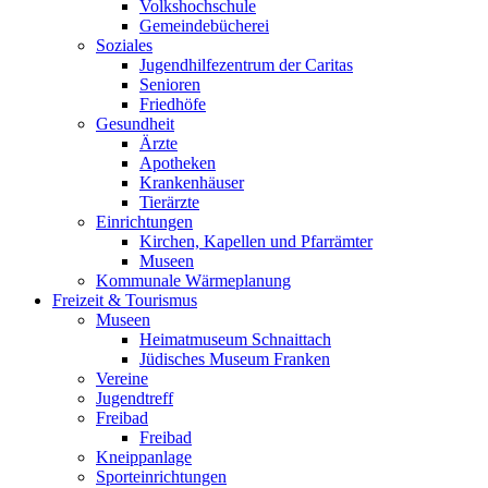
Volkshochschule
Gemeindebücherei
Soziales
Jugendhilfezentrum der Caritas
Senioren
Friedhöfe
Gesundheit
Ärzte
Apotheken
Krankenhäuser
Tierärzte
Einrichtungen
Kirchen, Kapellen und Pfarrämter
Museen
Kommunale Wärmeplanung
Freizeit & Tourismus
Museen
Heimatmuseum Schnaittach
Jüdisches Museum Franken
Vereine
Jugendtreff
Freibad
Freibad
Kneippanlage
Sporteinrichtungen