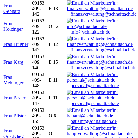
09153
Frau
409-
E 13
Gebhard
142
finanzverwaltung@schnaittach.de
09153
Frau
409-
O 12
Holzinger
122
info@schnaittach.de
09153
Frau Hüßner
409-
E 12
143
finanzverwaltung@schnaittach.de
09153
Frau Karg
409-
E 15
140
finanzverwaltung@schnaittach.de
09153
Frau
409-
E 11
Mehlinger
148
personal@schnaittach.de
09153
Frau Pasler
409-
E 11
147
personal@schnaittach.de
09153
Frau Pfister
409-
O 6
155
bauamt@schnaittach.de
09153
Frau
409-
O 11
Quadvlieg