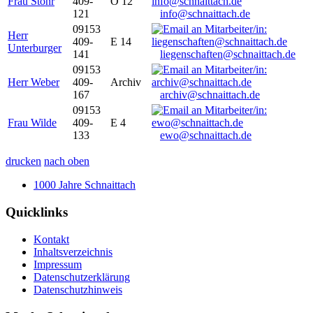
Frau Stöhr
409-
O 12
121
info@schnaittach.de
09153
Herr
409-
E 14
Unterburger
141
liegenschaften@schnaittach.de
09153
Herr Weber
409-
Archiv
167
archiv@schnaittach.de
09153
Frau Wilde
409-
E 4
133
ewo@schnaittach.de
drucken
nach oben
1000 Jahre Schnaittach
Quicklinks
Kontakt
Inhaltsverzeichnis
Impressum
Datenschutzerklärung
Datenschutzhinweis