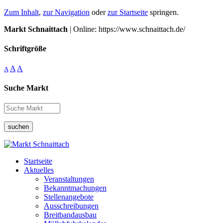
Zum Inhalt
,
zur Navigation
oder
zur Startseite
springen.
Markt Schnaittach
| Online: https://www.schnaittach.de/
Schriftgröße
A
A
A
Suche Markt
suchen
Startseite
Aktuelles
Veranstaltungen
Bekanntmachungen
Stellenangebote
Ausschreibungen
Breitbandausbau