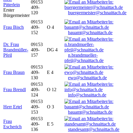
09153
Pitterlein
409-
Erster
120
buergermeister@schnaittach.de
Bürgermeister
09153
Frau Bisch
409-
O 4
152
bauamt@schnaittach.de
Dr. Frau
09153
Brandmüller-
409-
DG 4
Pfeil
157
n.brandmueller-
pfeil@schnaittach.de
09153
Frau Braun
409-
E 4
130
ewo@schnaittach.de
09153
Frau Brendl
409-
O 12
124
info@schnaittach.de
09153
Herr Ertel
409-
O 3
153
bauamt@schnaittach.de
09153
Frau
409-
E 5
Escherich
136
standesamt@schnaittach.de