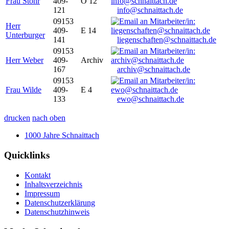
Frau Stöhr
409-
O 12
121
info@schnaittach.de
09153
Herr
409-
E 14
Unterburger
141
liegenschaften@schnaittach.de
09153
Herr Weber
409-
Archiv
167
archiv@schnaittach.de
09153
Frau Wilde
409-
E 4
133
ewo@schnaittach.de
drucken
nach oben
1000 Jahre Schnaittach
Quicklinks
Kontakt
Inhaltsverzeichnis
Impressum
Datenschutzerklärung
Datenschutzhinweis