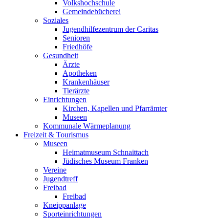
Volkshochschule
Gemeindebücherei
Soziales
Jugendhilfezentrum der Caritas
Senioren
Friedhöfe
Gesundheit
Ärzte
Apotheken
Krankenhäuser
Tierärzte
Einrichtungen
Kirchen, Kapellen und Pfarrämter
Museen
Kommunale Wärmeplanung
Freizeit & Tourismus
Museen
Heimatmuseum Schnaittach
Jüdisches Museum Franken
Vereine
Jugendtreff
Freibad
Freibad
Kneippanlage
Sporteinrichtungen