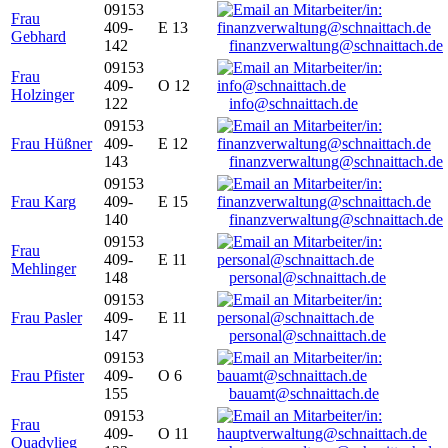
09153
Frau
409-
E 13
Gebhard
142
finanzverwaltung@schnaittach.de
09153
Frau
409-
O 12
Holzinger
122
info@schnaittach.de
09153
Frau Hüßner
409-
E 12
143
finanzverwaltung@schnaittach.de
09153
Frau Karg
409-
E 15
140
finanzverwaltung@schnaittach.de
09153
Frau
409-
E 11
Mehlinger
148
personal@schnaittach.de
09153
Frau Pasler
409-
E 11
147
personal@schnaittach.de
09153
Frau Pfister
409-
O 6
155
bauamt@schnaittach.de
09153
Frau
409-
O 11
Quadvlieg