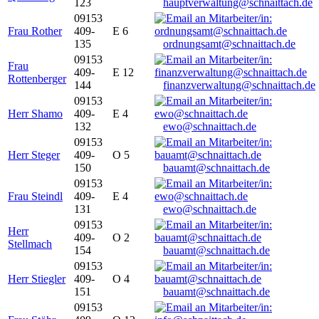
123
hauptverwaltung@schnaittach.de
09153
Frau Rother
409-
E 6
135
ordnungsamt@schnaittach.de
09153
Frau
409-
E 12
Rottenberger
144
finanzverwaltung@schnaittach.de
09153
Herr Shamo
409-
E 4
132
ewo@schnaittach.de
09153
Herr Steger
409-
O 5
150
bauamt@schnaittach.de
09153
Frau Steindl
409-
E 4
131
ewo@schnaittach.de
09153
Herr
409-
O 2
Stellmach
154
bauamt@schnaittach.de
09153
Herr Stiegler
409-
O 4
151
bauamt@schnaittach.de
09153