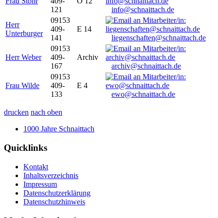
Frau Stöhr
409-
O 12
121
info@schnaittach.de
09153
Herr
409-
E 14
Unterburger
141
liegenschaften@schnaittach.de
09153
Herr Weber
409-
Archiv
167
archiv@schnaittach.de
09153
Frau Wilde
409-
E 4
133
ewo@schnaittach.de
drucken
nach oben
1000 Jahre Schnaittach
Quicklinks
Kontakt
Inhaltsverzeichnis
Impressum
Datenschutzerklärung
Datenschutzhinweis