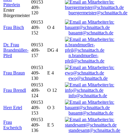
09153
Pitterlein
409-
Erster
120
buergermeister@schnaittach.de
Bürgermeister
09153
Frau Bisch
409-
O 4
152
bauamt@schnaittach.de
Dr. Frau
09153
Brandmüller-
409-
DG 4
Pfeil
157
n.brandmueller-
pfeil@schnaittach.de
09153
Frau Braun
409-
E 4
130
ewo@schnaittach.de
09153
Frau Brendl
409-
O 12
124
info@schnaittach.de
09153
Herr Ertel
409-
O 3
153
bauamt@schnaittach.de
09153
Frau
409-
E 5
Escherich
136
standesamt@schnaittach.de