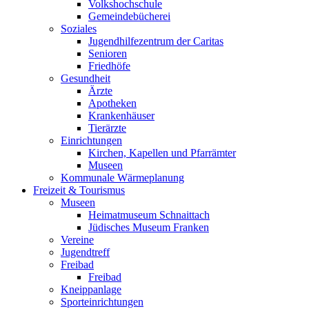
Volkshochschule
Gemeindebücherei
Soziales
Jugendhilfezentrum der Caritas
Senioren
Friedhöfe
Gesundheit
Ärzte
Apotheken
Krankenhäuser
Tierärzte
Einrichtungen
Kirchen, Kapellen und Pfarrämter
Museen
Kommunale Wärmeplanung
Freizeit & Tourismus
Museen
Heimatmuseum Schnaittach
Jüdisches Museum Franken
Vereine
Jugendtreff
Freibad
Freibad
Kneippanlage
Sporteinrichtungen