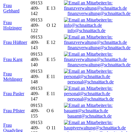
09153
Frau
409-
E 13
Gebhard
142
finanzverwaltung@schnaittach.de
09153
Frau
409-
O 12
Holzinger
122
info@schnaittach.de
09153
Frau Hüßner
409-
E 12
143
finanzverwaltung@schnaittach.de
09153
Frau Karg
409-
E 15
140
finanzverwaltung@schnaittach.de
09153
Frau
409-
E 11
Mehlinger
148
personal@schnaittach.de
09153
Frau Pasler
409-
E 11
147
personal@schnaittach.de
09153
Frau Pfister
409-
O 6
155
bauamt@schnaittach.de
09153
Frau
409-
O 11
Quadvlieg