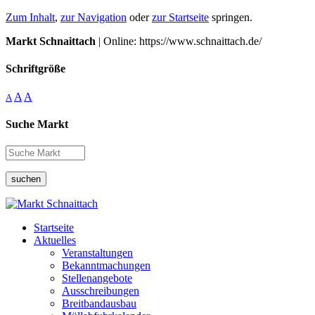
Zum Inhalt
,
zur Navigation
oder
zur Startseite
springen.
Markt Schnaittach
| Online: https://www.schnaittach.de/
Schriftgröße
A
A
A
Suche Markt
suchen
Startseite
Aktuelles
Veranstaltungen
Bekanntmachungen
Stellenangebote
Ausschreibungen
Breitbandausbau