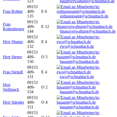
123
hauptverwaltung@schnaittach.de
09153
Frau Rother
409-
E 6
135
ordnungsamt@schnaittach.de
09153
Frau
409-
E 12
Rottenberger
144
finanzverwaltung@schnaittach.de
09153
Herr Shamo
409-
E 4
132
ewo@schnaittach.de
09153
Herr Steger
409-
O 5
150
bauamt@schnaittach.de
09153
Frau Steindl
409-
E 4
131
ewo@schnaittach.de
09153
Herr
409-
O 2
Stellmach
154
bauamt@schnaittach.de
09153
Herr Stiegler
409-
O 4
151
bauamt@schnaittach.de
09153