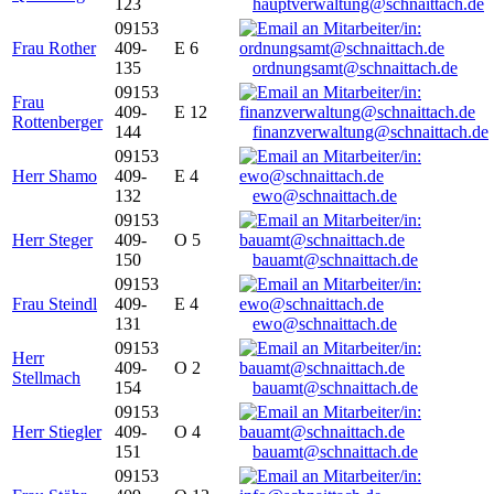
123
hauptverwaltung@schnaittach.de
09153
Frau Rother
409-
E 6
135
ordnungsamt@schnaittach.de
09153
Frau
409-
E 12
Rottenberger
144
finanzverwaltung@schnaittach.de
09153
Herr Shamo
409-
E 4
132
ewo@schnaittach.de
09153
Herr Steger
409-
O 5
150
bauamt@schnaittach.de
09153
Frau Steindl
409-
E 4
131
ewo@schnaittach.de
09153
Herr
409-
O 2
Stellmach
154
bauamt@schnaittach.de
09153
Herr Stiegler
409-
O 4
151
bauamt@schnaittach.de
09153