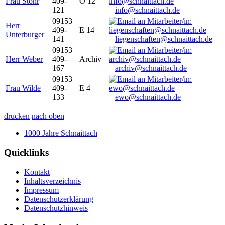
Frau Stöhr
409-
O 12
121
info@schnaittach.de
09153
Herr
409-
E 14
Unterburger
141
liegenschaften@schnaittach.de
09153
Herr Weber
409-
Archiv
167
archiv@schnaittach.de
09153
Frau Wilde
409-
E 4
133
ewo@schnaittach.de
drucken
nach oben
1000 Jahre Schnaittach
Quicklinks
Kontakt
Inhaltsverzeichnis
Impressum
Datenschutzerklärung
Datenschutzhinweis