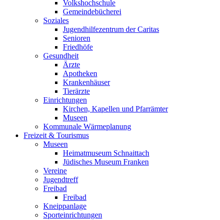
Volkshochschule
Gemeindebücherei
Soziales
Jugendhilfezentrum der Caritas
Senioren
Friedhöfe
Gesundheit
Ärzte
Apotheken
Krankenhäuser
Tierärzte
Einrichtungen
Kirchen, Kapellen und Pfarrämter
Museen
Kommunale Wärmeplanung
Freizeit & Tourismus
Museen
Heimatmuseum Schnaittach
Jüdisches Museum Franken
Vereine
Jugendtreff
Freibad
Freibad
Kneippanlage
Sporteinrichtungen