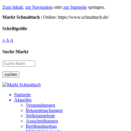
Zum Inhalt
,
zur Navigation
oder
zur Startseite
springen.
Markt Schnaittach
| Online: https://www.schnaittach.de/
Schriftgröße
A
A
A
Suche Markt
suchen
Startseite
Aktuelles
Veranstaltungen
Bekanntmachungen
Stellenangebote
Ausschreibungen
Breitbandausbau