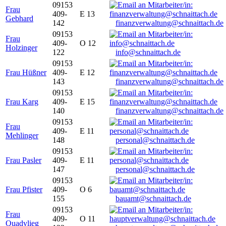
09153
Frau
409-
E 13
Gebhard
142
finanzverwaltung@schnaittach.de
09153
Frau
409-
O 12
Holzinger
122
info@schnaittach.de
09153
Frau Hüßner
409-
E 12
143
finanzverwaltung@schnaittach.de
09153
Frau Karg
409-
E 15
140
finanzverwaltung@schnaittach.de
09153
Frau
409-
E 11
Mehlinger
148
personal@schnaittach.de
09153
Frau Pasler
409-
E 11
147
personal@schnaittach.de
09153
Frau Pfister
409-
O 6
155
bauamt@schnaittach.de
09153
Frau
409-
O 11
Quadvlieg