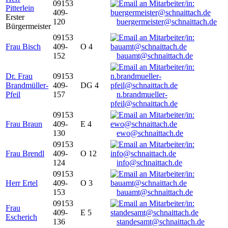
09153
Pitterlein
409-
Erster
120
buergermeister@schnaittach.de
Bürgermeister
09153
Frau Bisch
409-
O 4
152
bauamt@schnaittach.de
Dr. Frau
09153
Brandmüller-
409-
DG 4
Pfeil
157
n.brandmueller-
pfeil@schnaittach.de
09153
Frau Braun
409-
E 4
130
ewo@schnaittach.de
09153
Frau Brendl
409-
O 12
124
info@schnaittach.de
09153
Herr Ertel
409-
O 3
153
bauamt@schnaittach.de
09153
Frau
409-
E 5
Escherich
136
standesamt@schnaittach.de