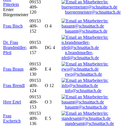
09153
Pitterlein
409-
Erster
120
buergermeister@schnaittach.de
Bürgermeister
09153
Frau Bisch
409-
O 4
152
bauamt@schnaittach.de
Dr. Frau
09153
Brandmüller-
409-
DG 4
Pfeil
157
n.brandmueller-
pfeil@schnaittach.de
09153
Frau Braun
409-
E 4
130
ewo@schnaittach.de
09153
Frau Brendl
409-
O 12
124
info@schnaittach.de
09153
Herr Ertel
409-
O 3
153
bauamt@schnaittach.de
09153
Frau
409-
E 5
Escherich
136
standesamt@schnaittach.de