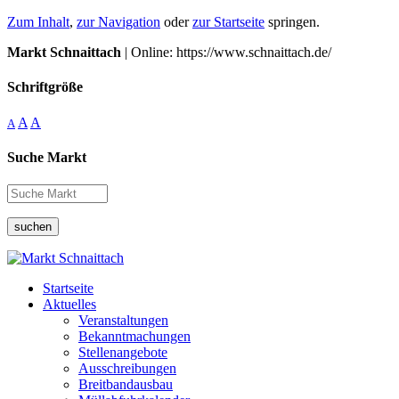
Zum Inhalt
,
zur Navigation
oder
zur Startseite
springen.
Markt Schnaittach
| Online: https://www.schnaittach.de/
Schriftgröße
A
A
A
Suche Markt
suchen
Startseite
Aktuelles
Veranstaltungen
Bekanntmachungen
Stellenangebote
Ausschreibungen
Breitbandausbau