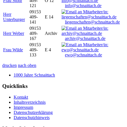
Frau Stöhr
409-
O 12
121
info@schnaittach.de
09153
Herr
409-
E 14
Unterburger
141
liegenschaften@schnaittach.de
09153
Herr Weber
409-
Archiv
167
archiv@schnaittach.de
09153
Frau Wilde
409-
E 4
133
ewo@schnaittach.de
drucken
nach oben
1000 Jahre Schnaittach
Quicklinks
Kontakt
Inhaltsverzeichnis
Impressum
Datenschutzerklärung
Datenschutzhinweis