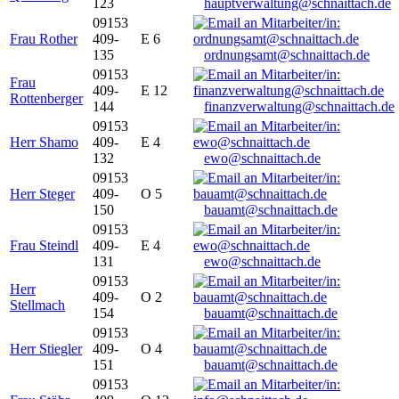
123
hauptverwaltung@schnaittach.de
09153
Frau Rother
409-
E 6
135
ordnungsamt@schnaittach.de
09153
Frau
409-
E 12
Rottenberger
144
finanzverwaltung@schnaittach.de
09153
Herr Shamo
409-
E 4
132
ewo@schnaittach.de
09153
Herr Steger
409-
O 5
150
bauamt@schnaittach.de
09153
Frau Steindl
409-
E 4
131
ewo@schnaittach.de
09153
Herr
409-
O 2
Stellmach
154
bauamt@schnaittach.de
09153
Herr Stiegler
409-
O 4
151
bauamt@schnaittach.de
09153