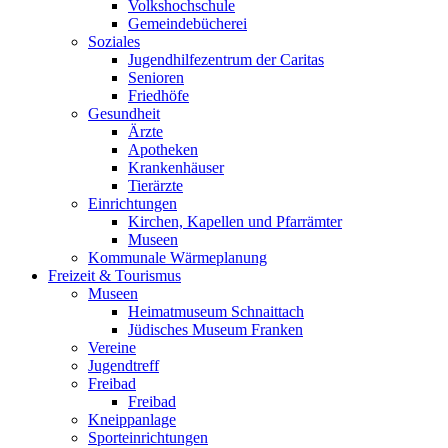
Volkshochschule
Gemeindebücherei
Soziales
Jugendhilfezentrum der Caritas
Senioren
Friedhöfe
Gesundheit
Ärzte
Apotheken
Krankenhäuser
Tierärzte
Einrichtungen
Kirchen, Kapellen und Pfarrämter
Museen
Kommunale Wärmeplanung
Freizeit & Tourismus
Museen
Heimatmuseum Schnaittach
Jüdisches Museum Franken
Vereine
Jugendtreff
Freibad
Freibad
Kneippanlage
Sporteinrichtungen