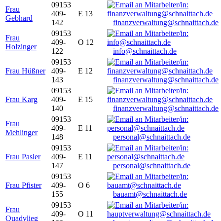
09153
Frau
409-
E 13
Gebhard
142
finanzverwaltung@schnaittach.de
09153
Frau
409-
O 12
Holzinger
122
info@schnaittach.de
09153
Frau Hüßner
409-
E 12
143
finanzverwaltung@schnaittach.de
09153
Frau Karg
409-
E 15
140
finanzverwaltung@schnaittach.de
09153
Frau
409-
E 11
Mehlinger
148
personal@schnaittach.de
09153
Frau Pasler
409-
E 11
147
personal@schnaittach.de
09153
Frau Pfister
409-
O 6
155
bauamt@schnaittach.de
09153
Frau
409-
O 11
Quadvlieg