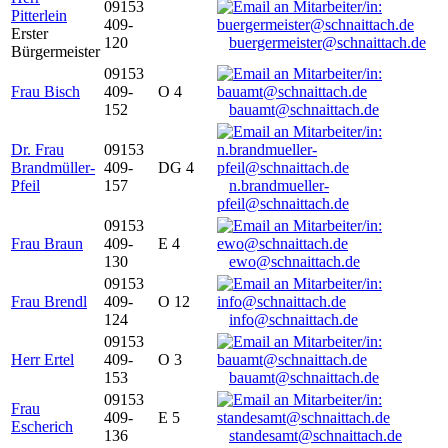
09153
Pitterlein
409-
Erster
120
buergermeister@schnaittach.de
Bürgermeister
09153
Frau Bisch
409-
O 4
152
bauamt@schnaittach.de
Dr. Frau
09153
Brandmüller-
409-
DG 4
Pfeil
157
n.brandmueller-
pfeil@schnaittach.de
09153
Frau Braun
409-
E 4
130
ewo@schnaittach.de
09153
Frau Brendl
409-
O 12
124
info@schnaittach.de
09153
Herr Ertel
409-
O 3
153
bauamt@schnaittach.de
09153
Frau
409-
E 5
Escherich
136
standesamt@schnaittach.de