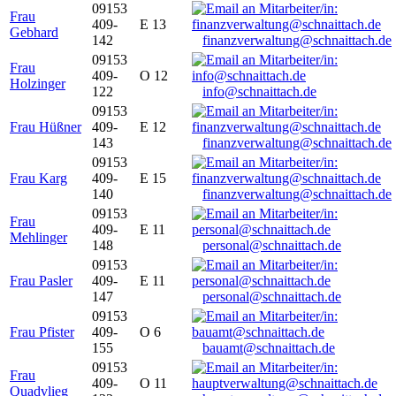
09153
Frau
409-
E 13
Gebhard
142
finanzverwaltung@schnaittach.de
09153
Frau
409-
O 12
Holzinger
122
info@schnaittach.de
09153
Frau Hüßner
409-
E 12
143
finanzverwaltung@schnaittach.de
09153
Frau Karg
409-
E 15
140
finanzverwaltung@schnaittach.de
09153
Frau
409-
E 11
Mehlinger
148
personal@schnaittach.de
09153
Frau Pasler
409-
E 11
147
personal@schnaittach.de
09153
Frau Pfister
409-
O 6
155
bauamt@schnaittach.de
09153
Frau
409-
O 11
Quadvlieg