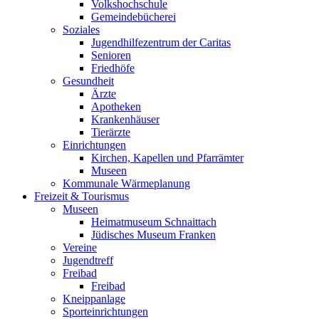
Volkshochschule
Gemeindebücherei
Soziales
Jugendhilfezentrum der Caritas
Senioren
Friedhöfe
Gesundheit
Ärzte
Apotheken
Krankenhäuser
Tierärzte
Einrichtungen
Kirchen, Kapellen und Pfarrämter
Museen
Kommunale Wärmeplanung
Freizeit & Tourismus
Museen
Heimatmuseum Schnaittach
Jüdisches Museum Franken
Vereine
Jugendtreff
Freibad
Freibad
Kneippanlage
Sporteinrichtungen