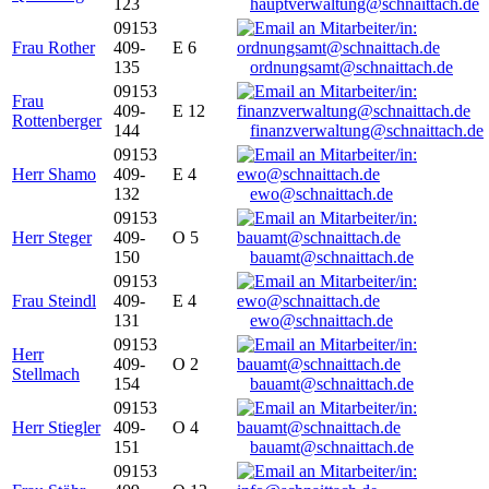
123
hauptverwaltung@schnaittach.de
09153
Frau Rother
409-
E 6
135
ordnungsamt@schnaittach.de
09153
Frau
409-
E 12
Rottenberger
144
finanzverwaltung@schnaittach.de
09153
Herr Shamo
409-
E 4
132
ewo@schnaittach.de
09153
Herr Steger
409-
O 5
150
bauamt@schnaittach.de
09153
Frau Steindl
409-
E 4
131
ewo@schnaittach.de
09153
Herr
409-
O 2
Stellmach
154
bauamt@schnaittach.de
09153
Herr Stiegler
409-
O 4
151
bauamt@schnaittach.de
09153