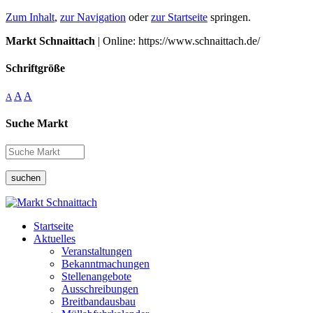
Zum Inhalt
,
zur Navigation
oder
zur Startseite
springen.
Markt Schnaittach
| Online: https://www.schnaittach.de/
Schriftgröße
A
A
A
Suche Markt
suchen
Startseite
Aktuelles
Veranstaltungen
Bekanntmachungen
Stellenangebote
Ausschreibungen
Breitbandausbau