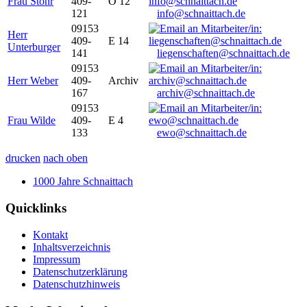
Frau Stöhr
409-
O 12
121
info@schnaittach.de
09153
Herr
409-
E 14
Unterburger
141
liegenschaften@schnaittach.de
09153
Herr Weber
409-
Archiv
167
archiv@schnaittach.de
09153
Frau Wilde
409-
E 4
133
ewo@schnaittach.de
drucken
nach oben
1000 Jahre Schnaittach
Quicklinks
Kontakt
Inhaltsverzeichnis
Impressum
Datenschutzerklärung
Datenschutzhinweis